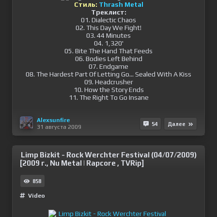
Стиль:
Thrash Metal
Треклист:
01. Dialectic Chaos
02. This Day We Fight!
03. 44 Minutes
04. 1,320'
05. Bite The Hand That Feeds
06. Bodies Left Behind
07. Endgame
08. The Hardest Part Of Letting Go... Sealed With A Kiss
09. Headcrusher
10. How the Story Ends
11. The Right To Go Insane
Alexsunfire
54
Далее
31 августа 2009
Limp Bizkit - Rock Werchter Festival (04/07/2009)
[2009 г., Nu Metal | Rapcore , TVRip]
858
Video