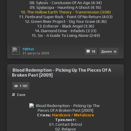
08. Sylosis - Conclusion Of An Age (4:34)
09. Spylacopa - Haunting A Ghost (4:16)
10. The Hollow Earth Theory - Transmission (3:08)
11. Firebrand Super Rock - Point Of No Return (4:03)
12. Green River Project - Dig Your Grave (4:36)
13. Enforcer - Black Angel (3:36)
14. Diamond Drive - Infadels (3:33)
15. Six - A Guide To Living Alone (2:49)
1001st
10
Далее
31 августа 2009
Blood Redemption - Picking Up The Pieces Of A
Broken Past [2009]
1 101
Сore
Стиль:
Hardcore / Metalcore
Треклист:
01. Contact (Intro)
02. Relapse