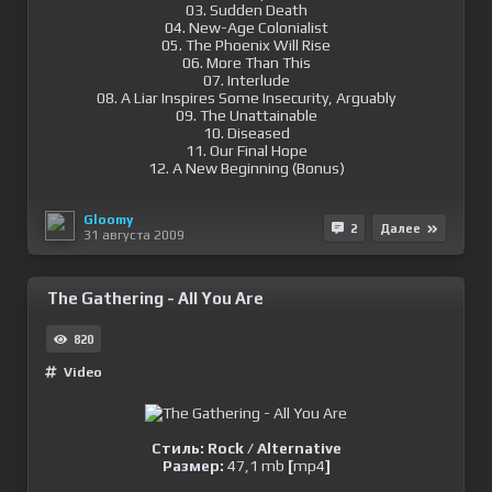
03. Sudden Death
04. New-Age Colonialist
05. The Phoenix Will Rise
06. More Than This
07. Interlude
08. A Liar Inspires Some Insecurity, Arguably
09. The Unattainable
10. Diseased
11. Our Final Hope
12. A New Beginning (Bonus)
Gloomy
2
Далее
31 августа 2009
The Gathering - All You Are
820
Video
Стиль: Rock / Alternative
Размер:
47,1 mb
[
mp4
]