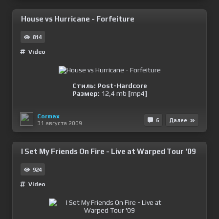
House vs Hurricane - Forfeiture
814
Video
Стиль: Post-Hardcore
Размер:
12,4 mb
[
mp4
]
Cormax
6
Далее
31 августа 2009
I Set My Friends On Fire - Live at Warped Tour '09
924
Video