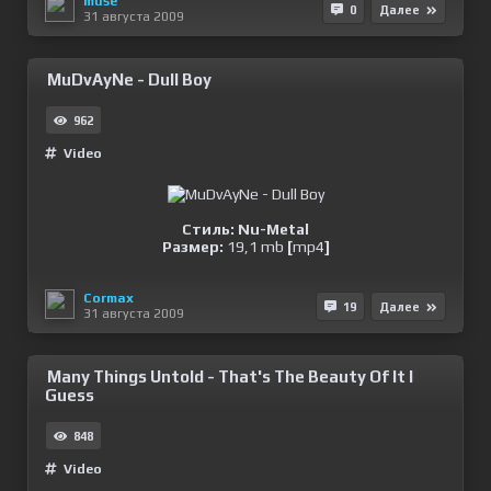
muse
0
Далее
31 августа 2009
MuDvAyNe - Dull Boy
962
Video
Стиль: Nu-Metal
Размер:
19,1 mb
[
mp4
]
Cormax
19
Далее
31 августа 2009
Many Things Untold - That's The Beauty Of It I
Guess
848
Video