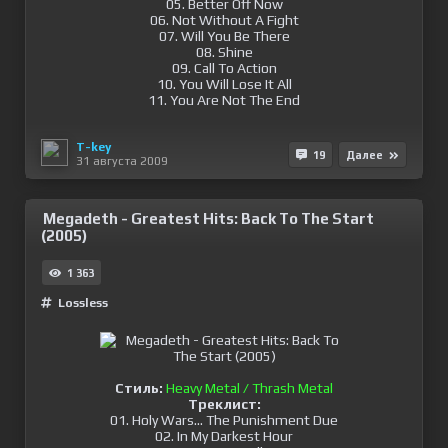
05. Better Off Now
06. Not Without A Fight
07. Will You Be There
08. Shine
09. Call To Action
10. You Will Lose It All
11. You Are Not The End
T-key
19
Далее
31 августа 2009
Megadeth - Greatest Hits: Back To The Start
(2005)
1 363
Lossless
Стиль:
Heavy Metal / Thrash Metal
Треклист:
01. Holy Wars... The Punishment Due
02. In My Darkest Hour