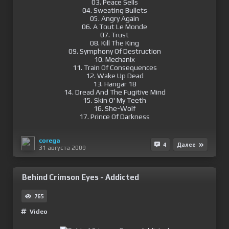
03. Peace Sells
04. Sweating Bullets
05. Angry Again
06. A Tout Le Monde
07. Trust
08. Kill The King
09. Symphony Of Destruction
10. Mechanix
11. Train Of Consequences
12. Wake Up Dead
13. Hangar 18
14. Dread And The Fugitive Mind
15. Skin O' My Teeth
16. She-Wolf
17. Prince Of Darkness
corega
4
Далее
31 августа 2009
Behind Crimson Eyes - Addicted
765
Video