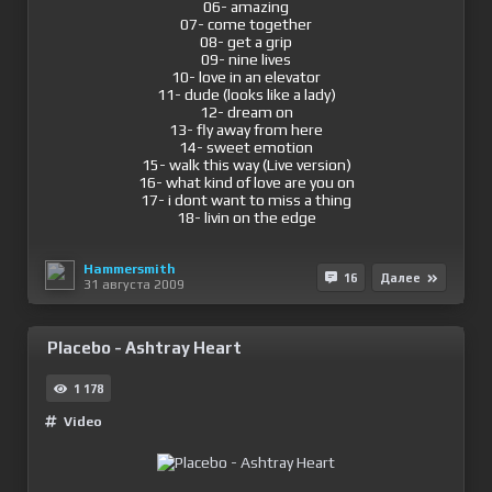
06- amazing
07- come together
08- get a grip
09- nine lives
10- love in an elevator
11- dude (looks like a lady)
12- dream on
13- fly away from here
14- sweet emotion
15- walk this way (Live version)
16- what kind of love are you on
17- i dont want to miss a thing
18- livin on the edge
Hammersmith
16
Далее
31 августа 2009
Placebo - Ashtray Heart
1 178
Video