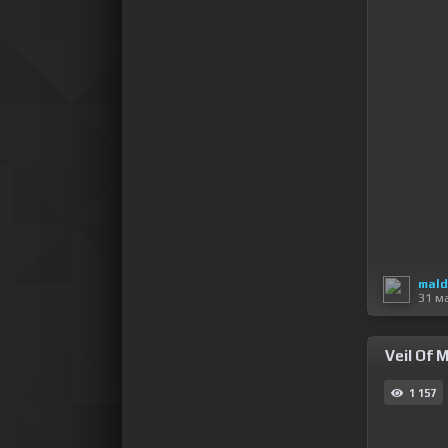
mald
31 м
Veil Of M
1 157