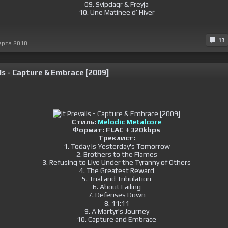
09. Svipdagr & Freyja
10. Une Matinee d’ Hiver
13
арта 2010
ils - Capture & Embrace [2009]
Стиль:
Melodic Metalcore
Формат: FLAC + 320kbps
Треклист:
1. Today is Yesterday's Tomorrow
2. Brothers to the Flames
3. Refusing to Live Under the Tyranny of Others
4. The Greatest Reward
5. Trial and Tribulation
6. About Failing
7. Defenses Down
8. 11:11
9. A Martyr's Journey
10. Capture and Embrace