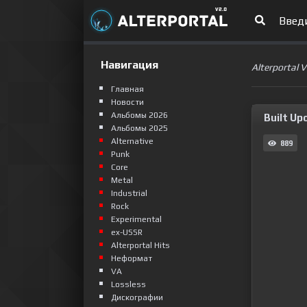
Навигация
Alterportal 
Главная
Новости
Альбомы 2026
Built Up
Альбомы 2025
Alternative
889
Punk
Сore
Metal
Industrial
Rock
Experimental
ex-USSR
Alterportal Hits
Неформат
VA
Lossless
Дискографии