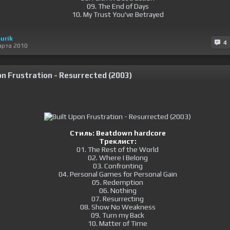
09. The End of Days
10. My Trust You've Betrayed
urik
4
арта 2010
on Frustration - Resurrected (2003)
Стиль:
Beatdown hardcore
Треклист:
01. The Rest of the World
02. Where I Belong
03. Confronting
04. Personal Games for Personal Gain
05. Redemption
06. Nothing
07. Resurrecting
08. Show No Weakness
09. Turn my Back
10. Matter of Time