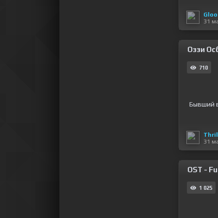
Gloo
31 м
Оззи Ос
710
Бывший в
Thril
31 м
OST - Fu
1 025