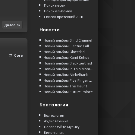
Поиск песен
Поиск альбомов
Список протекций 2-ꝏ
Далее
Новости
Новый альбом Blind Channel
Новый альбом Electric Callboy
Новый альбом Ghøstkid
Сore
Новый альбом Kami Kehoe
Новый альбом Blacktoothed
Новый альбом In This Moment
Новый альбом Nickelback
Новый альбом Five Finger Death Punch
Новый альбом The Haunt
Новый альбом Future Palace
Болтология
Болтология
Аудиотехника
Посоветуйте музыку...
Кино-топик