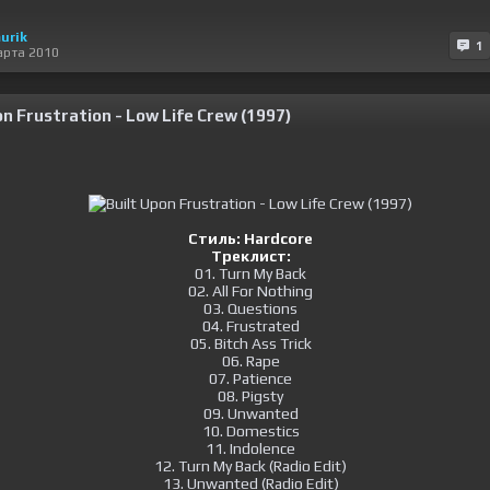
urik
1
арта 2010
on Frustration - Low Life Crew (1997)
Стиль:
Hardcore
Треклист:
01. Turn My Back
02. All For Nothing
03. Questions
04. Frustrated
05. Bitch Ass Trick
06. Rape
07. Patience
08. Pigsty
09. Unwanted
10. Domestics
11. Indolence
12. Turn My Back (Radio Edit)
13. Unwanted (Radio Edit)