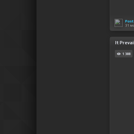
Post
31 м
It Preva
1 388