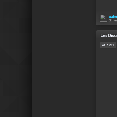
xale
31 м
Les Disc
1 291