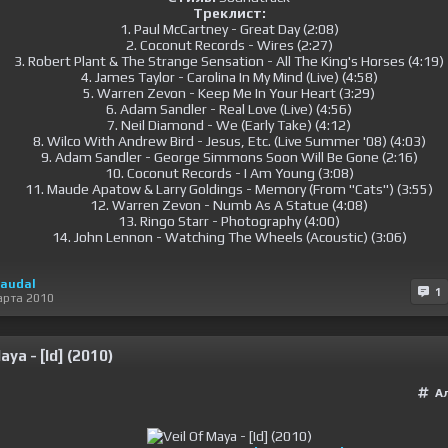
Треклист:
1. Paul McCartney - Great Day (2:08)
2. Coconut Records - Wires (2:27)
3. Robert Plant & The Strange Sensation - All The King's Horses (4:19)
4. James Taylor - Carolina In My Mind (Live) (4:58)
5. Warren Zevon - Keep Me In Your Heart (3:29)
6. Adam Sandler - Real Love (Live) (4:56)
7. Neil Diamond - We (Early Take) (4:12)
8. Wilco With Andrew Bird - Jesus, Etc. (Live Summer '08) (4:03)
9. Adam Sandler - George Simmons Soon Will Be Gone (2:16)
10. Coconut Records - I Am Young (3:08)
11. Maude Apatow & Larry Goldings - Memory (From "Cats") (3:55)
12. Warren Zevon - Numb As A Statue (4:08)
13. Ringo Starr - Photography (4:00)
14. John Lennon - Watching The Wheels (Acoustic) (3:06)
audal
1
арта 2010
aya - [Id] (2010)
А