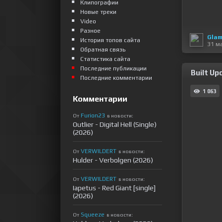
Клипографии
Новые треки
Video
Разное
Glam
История топов сайта
31 м
Обратная связь
Статистика сайта
Последние публикации
Built Up
Последние комментарии
1 063
Комментарии
Furion23
От
в новости:
Outlier - Digital Hell (Single)
(2026)
VERWILDERT
От
в новости:
Hulder - Verbolgen (2026)
VERWILDERT
От
в новости:
Iapetus - Red Giant [single]
(2026)
Squeeze
От
в новости: