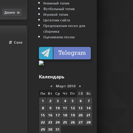
Книжный топик
Футбольный топик
Далее
Игровой топик
Цитатник сайта
Предложения песен для
сборника
Оцениваем песню
Сore
Календарь
«
Март 2010
»
Пн
Вт
Ср
Чт
Пт
Сб
Вс
1
2
3
4
5
6
7
8
9
10
11
12
13
14
15
16
17
18
19
20
21
22
23
24
25
26
27
28
29
30
31