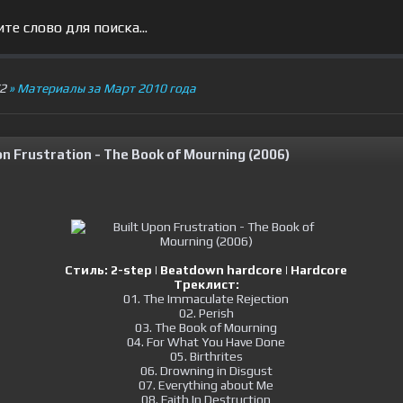
V2
» Материалы за Март 2010 года
on Frustration - The Book of Mourning (2006)
Стиль:
2-step | Beatdown hardcore | Hardcore
Треклист:
01. The Immaculate Rejection
02. Perish
03. The Book of Mourning
04. For What You Have Done
05. Birthrites
06. Drowning in Disgust
07. Everything about Me
08. Faith In Destruction