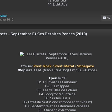
13. Fuer Dich
14. Licht Aus
xvikx
17
арта 2010
rets - Septembre Et Ses Dernires Penses (2010)
Стиль:
Post-Rock / Post-Metal / Shoegaze
Формат:
FLAC (tracks+.cue+log) + mp3 (320 kbps)
Треклист:
01. L’ Envol des Corbeaux
02. L’ Echappee
03. Les feuilles de l’ olivier
04. Song for Mountains
05. Sur les Quais
06. Effet de Nuit (Song composed for Phest)
07. Septembre et ses dernieres Pensees
08. Chanson d’Automne