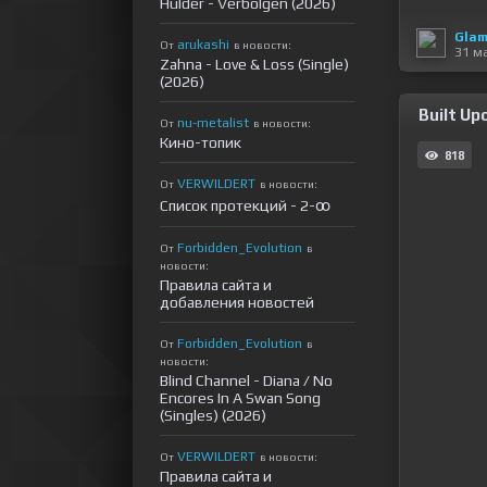
Hulder - Verbolgen (2026)
Glam
arukashi
От
в новости:
31 м
Zahna - Love & Loss (Single)
(2026)
Built Up
nu-metalist
От
в новости:
Кино-топик
818
VERWILDERT
От
в новости:
Список протекций - 2-ꝏ
Forbidden_Evolution
От
в
новости:
Правила сайта и
добавления новостей
Forbidden_Evolution
От
в
новости:
Blind Channel - Diana / No
Encores In A Swan Song
(Singles) (2026)
VERWILDERT
От
в новости:
Правила сайта и