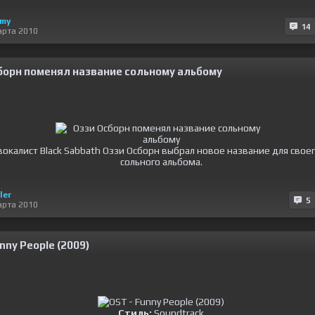
my
14
арта 2010
борн поменял название сольному альбому
окалист Black Sabbath Оззи Осборн выбрал новое название для своег
сольного альбома.
ler
5
арта 2010
nny People (2009)
Стиль:
Soundtrack