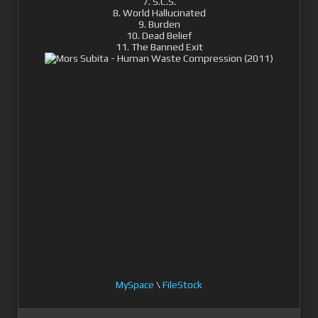
7. S.C.S.
8. World Hallucinated
9. Burden
10. Dead Belief
11. The Banned Exit
MySpace
\
FileStock