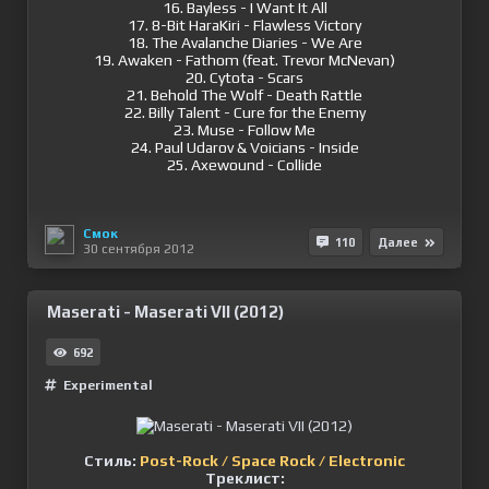
16. Bayless - I Want It All
17. 8-Bit HaraKiri - Flawless Victory
18. The Avalanche Diaries - We Are
19. Awaken - Fathom (feat. Trevor McNevan)
20. Сytota - Scars
21. Behold The Wolf - Death Rattle
22. Billy Talent - Cure for the Enemy
23. Muse - Follow Me
24. Paul Udarov & Voicians - Inside
25. Axewound - Collide
Смок
110
Далее
30 сентября 2012
Maserati - Maserati VII (2012)
692
Experimental
Стиль:
Post-Rock / Space Rock / Electronic
Треклист: