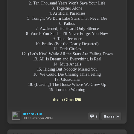
2. Ten Thousand Years Won't Save Your Life
3. Together Alone
4. Artificial Paradises
5. Tonight We Burn Like Stars That Never Die
6. Pathos
7. Awakened, He Heard Only Silence
8. Words You Said... I'll Never Forget You Now
9. Tape Recorder
10. Frailty (For the Dearly Departed)
11. Dark Circles
12. (Let's Kiss) While All the Stars Are Falling Down
13. All Is Dream and Everything Is Real
14. Mute Angels
15. Hiding But Nobody Missed You
16. We Could Die Chasing This Feeling
17. Glossolalia
18. (Leaving) The House Where We Grew Up
19. Tornado Warning
thx to
Ghost696
InteraktiV
9
Далее
30 сентября 2012