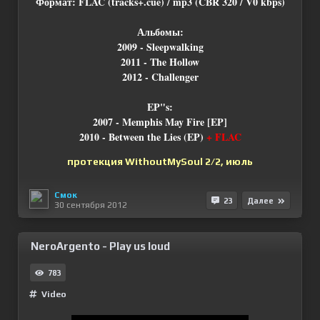
Формат: FLAC (tracks+.cue) / mp3 (CBR 320 / V0 kbps)
Альбомы:
2009 - Sleepwalking
2011 - The Hollow
2012 - Challenger
EP"s:
2007 - Memphis May Fire [EP]
2010 - Between the Lies (EP)
+ FLAC
протекция WithoutMySoul 2/2, июль
Смок
23
Далее
30 сентября 2012
NeroArgento - Play us loud
783
Video