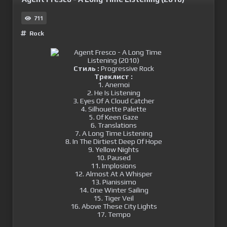
711
Rock
Стиль :
Progressive Rock
Треклист :
1. Anemoi
2. He Is Listening
3. Eyes Of A Cloud Catcher
4. Silhouette Palette
5. Of Keen Gaze
6. Translations
7. A Long Time Listening
8. In The Dirtiest Deep Of Hope
9. Yellow Nights
10. Paused
11. Implosions
12. Almost At A Whisper
13. Pianissimo
14. One Winter Sailing
15. Tiger Veil
16. Above These City Lights
17. Tempo