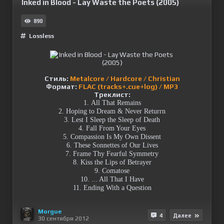
Inked in Blood - Lay Waste the Poets (2005)
890
Lossless
Стиль:
Metalcore / Hardcore / Christian
Формат:
FLAC (tracks+.cue+log) / MP3
Треклист:
1. All That Remains
2. Hoping to Dream & Never Returrn
3. Lest I Sleep the Sleep of Death
4. Fall From Your Eyes
5. Compassion Is My Own Dissent
6. These Sonnettes of Our Lives
7. Frame Thy Fearful Symmetry
8. Kiss the Lips of Betrayer
9. Comatose
10. ... All That I Have
11. Ending With a Question
Morgue
4
Далее
30 сентября 2012