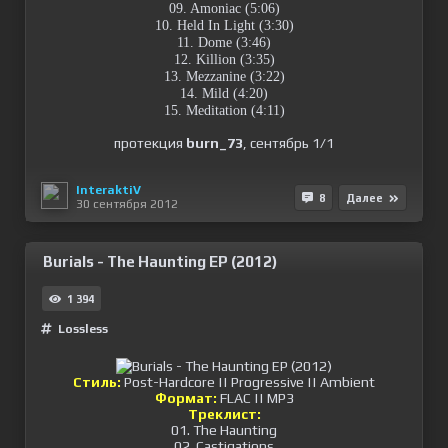
09. Amoniac (5:06)
10. Held In Light (3:30)
11. Dome (3:46)
12. Killion (3:35)
13. Mezzanine (3:22)
14. Mild (4:20)
15. Meditation (4:11)
протекция
burn_73
, сентябрь 1/1
InteraktiV
8
Далее
30 сентября 2012
Burials - The Haunting EP (2012)
1 394
Lossless
Стиль:
Post-Hardcore || Progressive || Ambient
Формат:
FLAC || MP3
Треклист:
01. The Haunting
02. Castigations