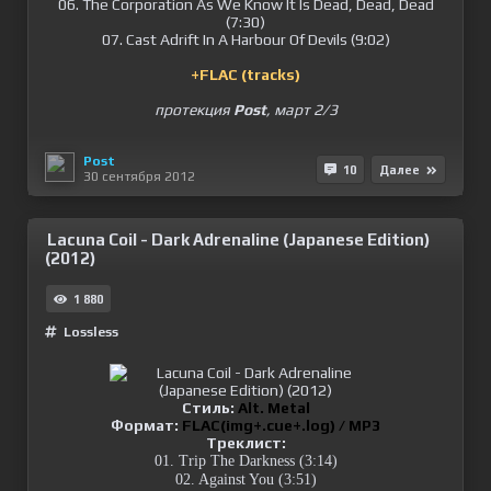
06. The Corporation As We Know It Is Dead, Dead, Dead
(7:30)
07. Cast Adrift In A Harbour Of Devils (9:02)
+FLAC (tracks)
протекция
Post
, март 2/3
Post
10
Далее
30 сентября 2012
Lacuna Coil - Dark Adrenaline (Japanese Edition)
(2012)
1 880
Lossless
Стиль:
Alt. Metal
Формат:
FLAC(img+.cue+.log) / MP3
Треклист:
01. Trip The Darkness (3:14)
02. Against You (3:51)