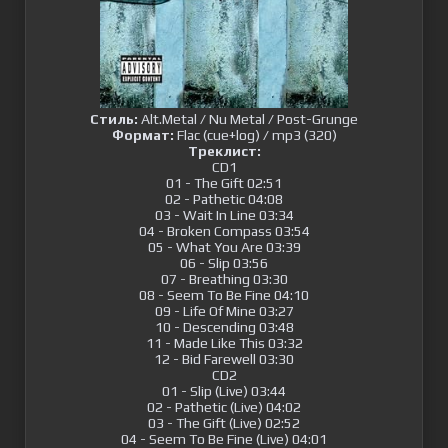
Стиль:
Alt.Metal / Nu Metal / Post-Grunge
Формат:
Flac (cue+log) / mp3 (320)
Треклист:
CD1
01 - The Gift 02:51
02 - Pathetic 04:08
03 - Wait In Line 03:34
04 - Broken Compass 03:54
05 - What You Are 03:39
06 - Slip 03:56
07 - Breathing 03:30
08 - Seem To Be Fine 04:10
09 - Life Of Mine 03:27
10 - Descending 03:48
11 - Made Like This 03:32
12 - Bid Farewell 03:30
CD2
01 - Slip (Live) 03:44
02 - Pathetic (Live) 04:02
03 - The Gift (Live) 02:52
04 - Seem To Be Fine (Live) 04:01