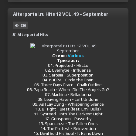
Alterportal.ru Hits 12 VOL. 49 - September
936
Alterportal Hits
Стиль:
Various
Треклист:
01. Projected - HELLo
02. Overhype - Influenza
03. Serosia - Superposition
04. nuERA - Circle the Drain
05. Three Days Grace - Chalk Outline
06. Papa Roach - Where Did The Angels Go?
07. Machina - Belladonna
08. Leaving Haven - Left Undone
09. As I Lay Dying - Whispering Silence
10. B-Tight - Biest (feat. Emil Bulls)
11. Sybreed - Into The Blackest Light
12. Grinspoon - Passerby
13. Sparzanza - The Fallen Ones
14. The Protest - Reinvention
15. Devil Sold His Soul - It Rains Down