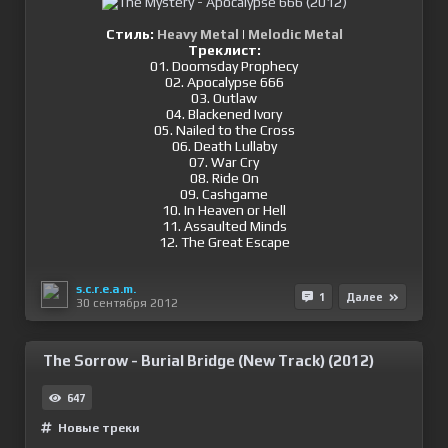
Стиль:
Heavy Metal
|
Melodic Metal
Треклист:
01. Doomsday Prophecy
02. Apocalypse 666
03. Outlaw
04. Blackened Ivory
05. Nailed to the Cross
06. Death Lullaby
07. War Cry
08. Ride On
09. Cashgame
10. In Heaven or Hell
11. Assaulted Minds
12. The Great Escape
s.c.r.e.a.m.
1
Далее
30 сентября 2012
The Sorrow - Burial Bridge (New Track) (2012)
647
Новые треки