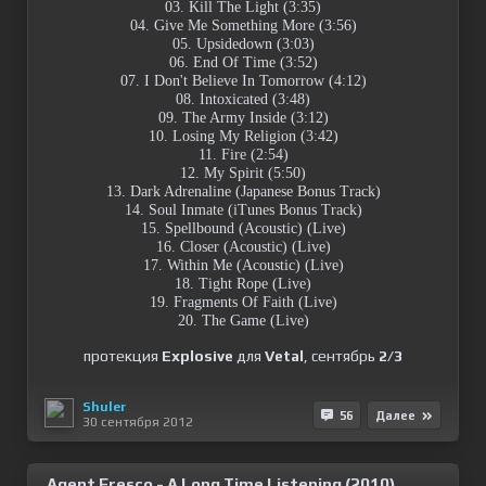
03. Kill The Light (3:35)
04. Give Me Something More (3:56)
05. Upsidedown (3:03)
06. End Of Time (3:52)
07. I Don't Believe In Tomorrow (4:12)
08. Intoxicated (3:48)
09. The Army Inside (3:12)
10. Losing My Religion (3:42)
11. Fire (2:54)
12. My Spirit (5:50)
13. Dark Adrenaline (Japanese Bonus Track)
14. Soul Inmate (iTunes Bonus Track)
15. Spellbound (Acoustic) (Live)
16. Closer (Acoustic) (Live)
17. Within Me (Acoustic) (Live)
18. Tight Rope (Live)
19. Fragments Of Faith (Live)
20. The Game (Live)
протекция
Explosive
для
Vetal
, сентябрь
2/3
Shuler
56
Далее
30 сентября 2012
Agent Fresco - A Long Time Listening (2010)