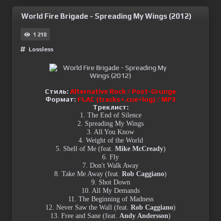
World Fire Brigade - Spreading My Wings (2012)
1 210
Lossless
Стиль:
Alternative Rock / Post-Grunge
Формат:
FLAC (tracks+.cue+log) / MP3
Треклист:
1. The End of Silence
2. Spreading My Wings
3. All You Know
4. Weight of the World
5. Shell of Me (feat.
Mike McCready
)
6. Fly
7. Don't Walk Away
8. Take Me Away (feat.
Rob Caggiano
)
9. Shot Down
10. All My Demands
11. The Beginning of Madness
12. Never Saw the Wall (feat.
Rob Caggiano
)
13. Free and Sane (feat.
Andy Andersson
)