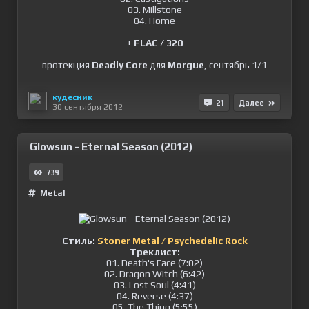
03. Millstone
04. Home
+
FLAC / 320
протекция
Deadly Core
для
Morgue
, сентябрь 1/1
кудесник
21
Далее
30 сентября 2012
Glowsun - Eternal Season (2012)
739
Metal
Стиль:
Stoner Metal / Psychedelic Rock
Треклист:
01. Death's Face (7:02)
02. Dragon Witch (6:42)
03. Lost Soul (4:41)
04. Reverse (4:37)
05. The Thing (5:55)