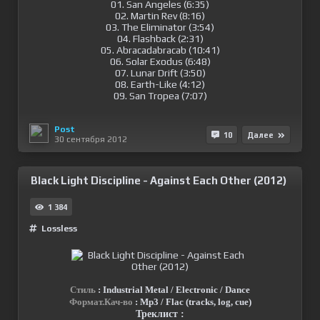
01. San Angeles (6:35)
02. Martin Rev (8:16)
03. The Eliminator (3:54)
04. Flashback (2:31)
05. Abracadabracab (10:41)
06. Solar Exodus (6:48)
07. Lunar Drift (3:50)
08. Earth-Like (4:12)
09. San Tropea (7:07)
Post
10
Далее
30 сентября 2012
Black Light Discipline - Against Each Other (2012)
1 384
Lossless
Стиль
: Industrial Metal / Electronic / Dance
Формат.Кач-во
: Mp3 / Flac (tracks, log, cue)
Треклист :