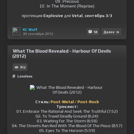
09. Precious
10. In The Moment (Reprise)
протекция
Explosive
для
Vetal
,
сентябрь 3/3
KC Wolf
58
Далее
30 сентября 2012
What The Blood Revealed - Harbour Of Devils
(2012)
912
Lossless
Стиль:
Post-Metal / Post-Rock
Треклист:
01. Embrace The Rational And Seek The Truthful (7:52)
02. To Travel Deadly Ground (6:24)
03. Waiting For The Storm (6:58)
04. The Streets Ran Red With The Blood Of The Pious (8:57)
05. Eyes To The Horizon (5:59)