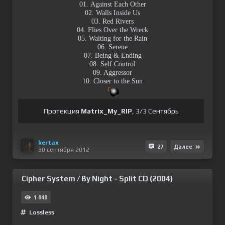
01. Against Each Other
02. Walls Inside Us
03. Red Rivers
04. Flies Over the Wreck
05. Waiting for the Rain
06. Serene
07. Being & Ending
08. Self Control
09. Aggressor
10. Closer to the Sun
Протекция
Matrix_My_RIP
, 3/3 Сентябрь
kertax
27
Далее
30 сентября 2012
Cipher System / By Night - Split CD (2004)
1 040
Lossless