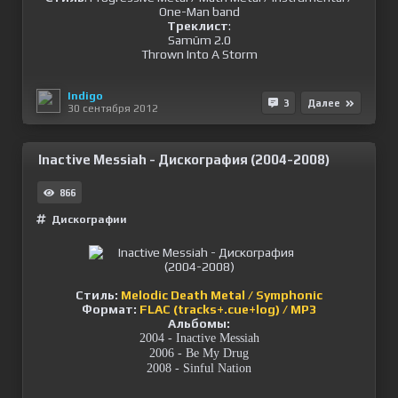
One-Man band
Треклист
:
Samūm 2.0
Thrown Into A Storm
Indigo
3
Далее
30 сентября 2012
Inactive Messiah - Дискография (2004-2008)
866
Дискографии
Стиль:
Melodic Death Metal / Symphonic
Формат:
FLAC (tracks+.cue+log) / MP3
Альбомы:
2004 - Inactive Messiah
2006 - Be My Drug
2008 - Sinful Nation