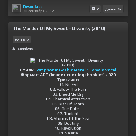
Desoulate
2
Далее
30 сентября 2012
The Murder Of My Sweet - Divanity (2010)
1 072
Lossless
Стиль
:
Symphonic Gothic Metal / Female Vocal
Формат
:
APE (image+.cue+.log+booklet) / 320
Треклист
:
01. No Evil
02. Follow The Rain
03. Bleed Me Dry
04. Chemical Attraction
05. Kiss Of Death
06. One Bullet
07. Tonight
08. Storms Of The Sea
09. Destiny
10. Revolution
11. Valerie