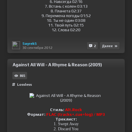
6. Навсегда 02:16
7. Встань с колен 03:13
8. Планета 02:37
9. Перемена погоды 01:52
10. Ты не один 03:08
11. Твой путь 02:15
12. Слова 02:20
SayrekS
2
Далее
30 сентября 2012
Against All Will - A Rhyme & Reason (2009)
865
Lossless
Стиль:
Alt.Rock
Формат:
FLAC (tracks+.cue+log) / MP3
Треклист:
1. Swept Away
2. Discard You