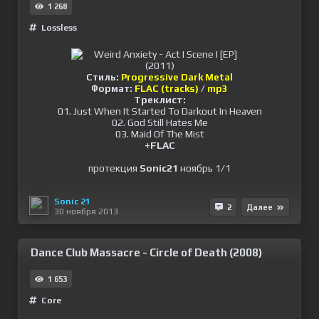
1 268
Lossless
Стиль:
Progressive Dark Metal
Формат:
FLAC (tracks)
/
mp3
Треклист:
01. Just When It Started To Darkout In Heaven
02. God Still Hates Me
03. Maid Of The Mist
+FLAC
протекция
Sonic21
ноябрь 1/1
Sonic 21
2
Далее
30 ноября 2013
Dance Club Massacre - Circle of Death (2008)
1 653
Сore