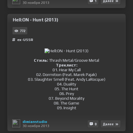
1
Далее
30 ноября 2013
Hell:ON - Hunt (2013)
772
ex-USSR
Стиль:
Thrash Metal/Groove Metal
Треклист:
01. Hear My Call
02. Dormition (Feat. Marek Pajak)
03. Slaughter Smell (Feat. Andy LaRocque)
04. Duality
05. The Hunt
06. Prey
07. Beyond Morality
08. The Game
09. Insight
dimianstudio
0
Далее
30 ноября 2013