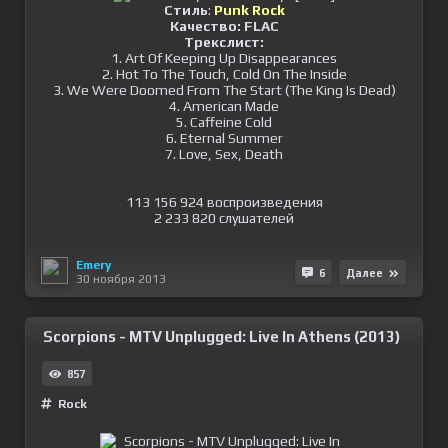
Стиль
:
Punk Rock
Качество:
FLAC
Трекcлист:
1. Art Of Keeping Up Disappearances
2. Hot To The Touch, Cold On The Inside
3. We Were Doomed From The Start (The King Is Dead)
4. American Made
5. Caffeine Cold
6. Eternal Summer
7. Love, Sex, Death
113 156 924 воспроизведения
2 233 820 cлушателей
Emery
6
Далее
30 ноября 2013
Scorpions - MTV Unplugged: Live In Athens (2013)
857
Rock