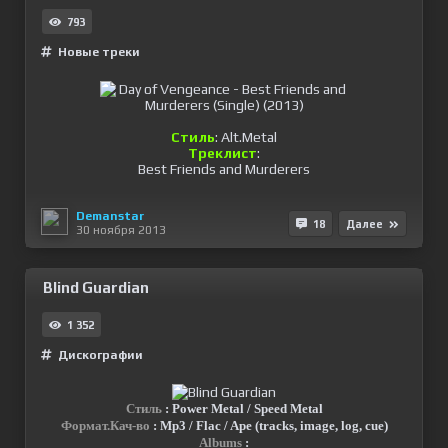
793
Новые треки
Стиль
: Alt.Metal
Треклист
:
Best Friends and Murderers
Demanstar
18
Далее
30 ноября 2013
Blind Guardian
1 352
Дискографии
Стиль
: Power Metal / Speed Metal
Формат.Кач-во
: Mp3 / Flac / Ape (tracks, image, log, cue)
Albums
: