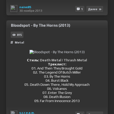
naive85
1
Далее
30 ноября 2013
Bloodspot - By The Horns (2013)
815
Metal
Стиль:
Death Metal
|
Thrash Metal
Треклист:
01. And Then They Brought Gold
02. The Legend Of Butch Miller
03. By The Horns
04. Burst Black
05. Death Down There, Hold My Approach
06. Volcanos
07. Enter The Grey
08. Death Illusion
09. Far From Innocence 2013
s.c.r.e.a.m.