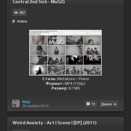
Central 2nd Sick - MuSiQ
857
Video
Стиль:
Metalcore / Piano
Формат:
MP4 (720p)
Размер:
67 Мб
Reiji
11
Далее
30 ноября 2013
Weird Anxiety - Act I Scene I [EP] (2011)