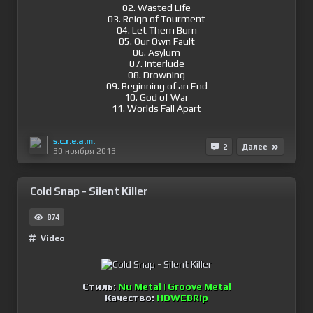
02. Wasted Life
03. Reign of Tourment
04. Let Them Burn
05. Our Own Fault
06. Asylum
07. Interlude
08. Drowning
09. Beginning of an End
10. God of War
11. Worlds Fall Apart
s.c.r.e.a.m.
2
Далее
30 ноября 2013
Cold Snap - Silent Killer
874
Video
Стиль:
Nu Metal | Groove Metal
Качество:
HDWEBRip