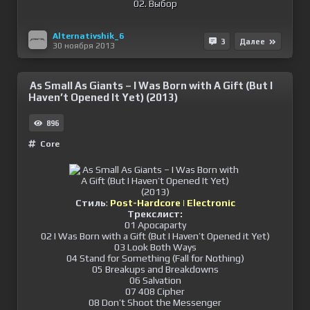
02. Выбор
Alternativshik_6
3
Далее
30 ноября 2013
As Small As Giants – I Was Born with A Gift (But I
Haven’t Opened It Yet) (2013)
896
Сore
Стиль
:
Post-Hardcore | Electronic
Трекcлист:
01 Apocaparty
02 I Was Born with a Gift (But I Haven’t Opened it Yet)
03 Look Both Ways
04 Stand for Something (Fall for Nothing)
05 Breakups and Breakdowns
06 Salvation
07 408 Cipher
08 Don’t Shoot the Messenger