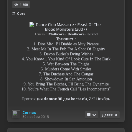
1 300
Сore
Стиль
: Mathcore / Deathcore / Grind
Треклист :
1. Dios Mio! El Diablo es Muy Picante
2. Meet Me In The Pub For A Shot Of Dignity
3. Devon Butler's Dying Wishes
4. You Know... You Kind Of Look Cute In The Dark
5. Wet Between The Thighs
6. Murders Come With Smiles
7. The Duchess And The Cougar
8. Showdown In San Antonion
9. You Bring The Bitches, I'll Bring The Dynamite
10. You're What The French Call "Les Incompetents"
Протекция
demon88
для
kertax
'a, 2/3 Ноябрь
Cormax
12
Далее
30 ноября 2013