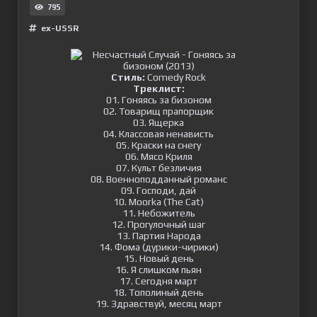
795
ex-USSR
Стиль:
Comedy Rock
Tреклист:
01. Гоняясь за бизоном
02. Товарищ прапорщик
03. Ящерка
04. Классовая ненависть
05. Краски на снегу
06. Мясо Криля
07. Культ безличия
08. Военноподданный романс
09. Господи, дай
10. Moorka (The Cat)
11. Небожитель
12. Прогулочный шаг
13. Партия Народа
14. Фома (дурики-чирики)
15. Новый день
16. Я слишком пьян
17. Сегодня март
18. Тополиный день
19. Здравствуй, месяц март