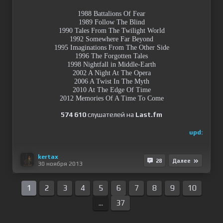
1988 Battalions Of Fear
1989 Follow The Blind
1990 Tales From The Twilight World
1992 Somewhere Far Beyond
1995 Imaginations From The Other Side
1996 The Forgotten Tales
1998 Nightfall in Middle-Earth
2002 A Night At The Opera
2006 A Twist In The Myth
2010 At The Edge Of Time
2012 Memories Of A Time To Come
574 610
слушателей на
Last.fm
upd:
kertax
28
Далее
30 ноября 2013
1
2
3
4
5
6
7
8
9
10
...
37