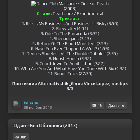
Стиль:
Deathcore / Experimental
Треклист:
1. Risk Is My Business...And Business Is Risky (3:50)
2. Brewtality (4:01)
3. Ode To The Barracuda (3:35)
4. Shenanigans (3:43)
5. Return Of The Blood Monsters (2:53)
6. Have You Ever Chopped A Wolf? (1:59)
7. Deuces Shoeless Vs The Double Dribbles (2:35)
8. Hoosh Hoosh (3:32)
9. Countdown To Annihilation (2:27)
10. Who Are You And What Have You Done With Six (4:32)
11. Bonus Track (27:30)
Протекция Alternativshik_6 для Vince Lopez, ноябрь
3/3
killer84
13
Далее
30 ноября 2013
Один - Без Оболонки (2013)
801