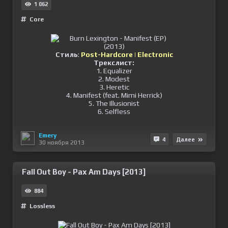
1 062
Сore
Стиль
:
Post-Hardcore | Electronic
Трекcлист:
1. Equalizer
2. Modest
3. Heretic
4. Manifest (feat. Mimi Herrick)
5. The Illusionist
6. Selfless
Emery
4
Далее
30 ноября 2013
Fall Out Boy - Pax Am Days [2013]
884
Lossless