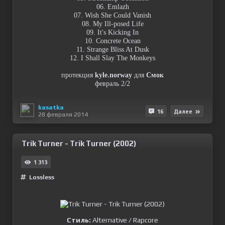
06. Emlazh
07. Wish She Could Vanish
08. My Ill-posed Life
09. It's Kicking In
10. Concrete Ocean
11. Strange Bliss At Dusk
12. I Shall Slay The Monkeys
протекция
kyle.norway
для
Смок
февраль 2/2
kasatka
16
Далее
28 февраля 2014
Trik Turner - Trik Turner (2002)
1 313
Lossless
Стиль:
Alternative / Rapcore