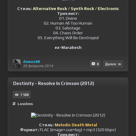
Стиль:
Alternative Rock / Synth Rock / Electronic
Треклист:
01. Divine
02. Human All Too Human
03. Sabotage
04. Chaos Order
05. Everything Will Be Destroyed
ex-Marakesh
demon88
8
Далее
28 февраля 2014
Destinity - Resolve In Crimson (2012)
1 568
Lossless
Стиль:
Melodic Death Metal
Формат:
FLAC (image+.cue+log) + mp3 (320 kbps)
Треклист: