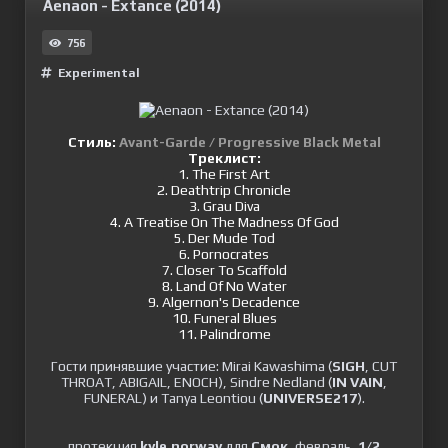
Aenaon - Extance (2014)
756
Experimental
Стиль:
Avant-Garde / Progressive Black Metal
Треклист:
1. The First Art
2. Deathtrip Chronicle
3. Grau Diva
4. A Treatise On The Madness Of God
5. Der Mude Tod
6. Pornocrates
7. Closer To Scaffold
8. Land Of No Water
9. Algernon's Decadence
10. Funeral Blues
11. Palindrome
Гости принявшие участие: Mirai Kawashima (
SIGH
, CUT
THROAT, ABIGAIL, ENOCH), Sindre Nedland (
IN VAIN
,
FUNERAL) и Tanya Leontiou (
UNIVERSE217
).
протекция
kyle.norway
для
Смок
, февраль,
1/2