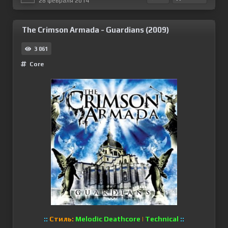
28 февраля 2014
The Crimson Armada - Guardians (2009)
3 061
Сore
::
Стиль:
Melodic Deathcore
|
Technical
::