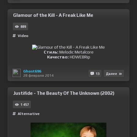
Glamour of the Kill - A Freak Like Me
889
Video
Стиль:
Melodic Metalcore
Качество:
HDWEBRip
Ghost696
13
Далее
28 февраля 2014
Justifide - The Beauty Of The Unknown (2002)
1 457
Alternative