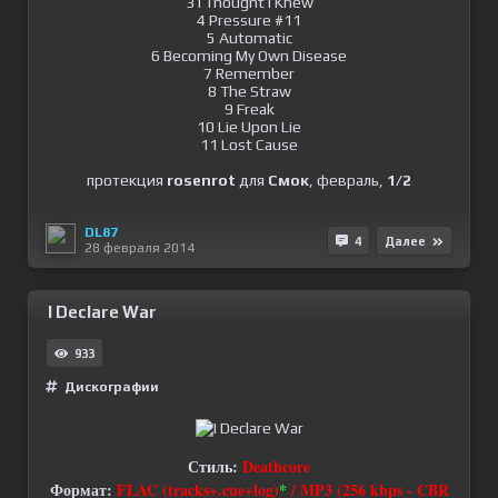
3 I Thought I Knew
4 Pressure #11
5 Automatic
6 Becoming My Own Disease
7 Remember
8 The Straw
9 Freak
10 Lie Upon Lie
11 Lost Cause
протекция
rosenrot
для
Смок
, февраль,
1/2
DL87
4
Далее
28 февраля 2014
I Declare War
933
Дискографии
Стиль:
Deathcore
Формат:
FLAC (tracks+.cue+log)
*
/ MP3 (256 kbps - CBR