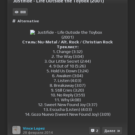
Justifide - Life Outside the Toybox (2001)
808
Alternative
Стиль:
Nu-Metal / Alt. Rock / Christian Rock
Треклист:
1. Change (3:32)
2. The Way (3:04)
3. Our Little Secret (2:44)
4. 9 Out of 10 (5:26)
5. Hold Us Down (3:24)
6. Awaken (3:04)
7. Listen (4:03)
8. Breakaway (3:07)
9. Still Cries (3:20)
10. No Reply (3:59)
11. Why (4:08)
12. Sweet New Found Joy (3:37)
13. Escucha (Listen) (4:03)
14. Gozo Nuevo (Sweet New Found Joy) (3:09)
Vince Lopez
2
Далее
28 февраля 2014