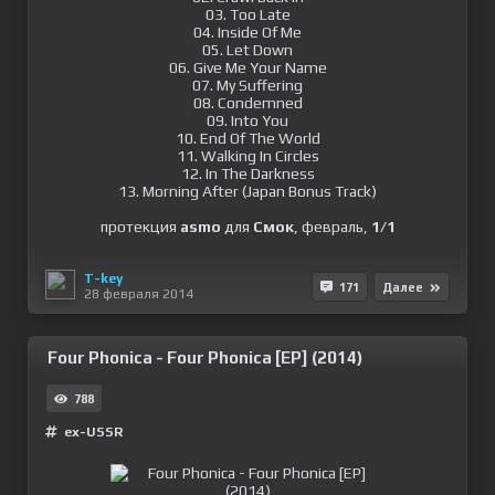
03. Too Late
04. Inside Of Me
05. Let Down
06. Give Me Your Name
07. My Suffering
08. Condemned
09. Into You
10. End Of The World
11. Walking In Circles
12. In The Darkness
13. Morning After (Japan Bonus Track)
протекция
asmo
для
Смок
, февраль,
1/1
T-key
171
Далее
28 февраля 2014
Four Phonica - Four Phonica [EP] (2014)
788
ex-USSR