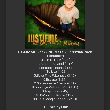
Стиль:
Alt. Rock / Nu-Metal / Christian Rock
Треклист:
1.Face to Face (4:20)
2.As It Feels Good (3:17)
3.Pointing Fingers (3:51)
4.To Live (4:02)
5.Save This Fakeness (3:10)
6.Escape (3:21)
7.Someone to Blame (4:12)
8.Goodbye Without You (3:35)
9.Anymore (2:45)
10.I Wouldn't Know (3:52)
11.This Song's For You (2:53)
+iTunes by Lmn