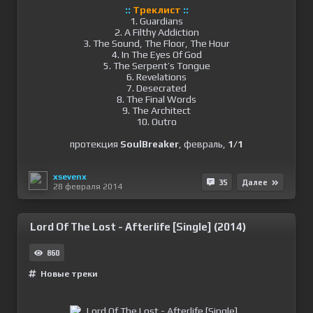
::
Треклист
::
1. Guardians
2. A Filthy Addiction
3. The Sound, The Floor, The Hour
4. In The Eyes Of God
5. The Serpent’s Tongue
6. Revelations
7. Desecrated
8. The Final Words
9. The Architect
10. Outro
протекция
SoulBreaker
, февраль,
1/1
xsevenx
35
Далее
28 февраля 2014
Lord Of The Lost - Afterlife [Single] (2014)
860
Новые треки