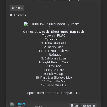
1 823
Lossless
Cтиль:
Alt. rock | Electronic | Rap rock
Формат:
FLAC
Треклист
:
1. Tribalistic Cuts
2. To My Face
3. Don't You Push Me
4. Refugee
5. California Love
6. Right Behind You
7. I'm Free
8. I Try So Hard
9. Pick Me Up
10. I'm a Liar (Believe Me)
11. Try to Be Me
12. Living On a Lie
Протекция demon88, февраль 3/3
xuim
20
Далее