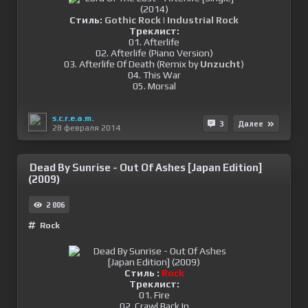
Стиль:
Gothic Rock
|
Industrial Rock
Треклист:
01. Afterlife
02. Afterlife (Piano Version)
03. Afterlife Of Death (Remix by
Unzucht
)
04. This War
05. Morsal
s.c.r.e.a.m.
3
Далее
28 февраля 2014
Dead By Sunrise - Out Of Ashes [Japan Edition]
(2009)
2 006
Rock
Стиль :
Rock
Треклист:
01. Fire
02. Crawl Back In