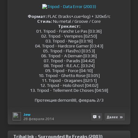
Формат:
FLAC (tracks+.cue+log) + 320кб/c
Стиль:
Nu metal / Groove / Core
Треклист:
01. Tripod - Franchir Le Pas [03:36]
02. Tripod - Vempires [02:50]
03. Tripod - Nega [03:16]
04. Tripod - Hardcore Gamer [03:43]
05. Tripod - Flas(hs) [03:53]
06. Tripod - A Demain [03:36]
07. Tripod - Paradis [04:42]
08. Tripod - R.E.A.C. [03:24]
09. Tripod - Force [04:10]
10. Tripod - Ghetto Rose [03:05]
11. Tripod - Oraganes [02:51]
12. Tripod - Holo Ghost [04:02]
13. Tripod - Tellement De Choses [04:58]
Протекция demon88, февраль 2/3
Jew
9
Далее
28 февраля 2014
Tribal Ink - Surrounded By Freaks (2003)