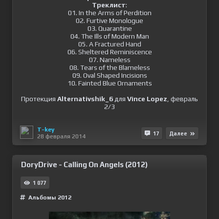
Треклист
:
01. In the Arms of Perdition
02. Furtive Monologue
03. Quarantine
04. The Ills of Modern Man
05. A Fractured Hand
06. Sheltered Reminiscence
07. Nameless
08. Tears of the Blameless
09. Oval Shaped Incisions
10. Fainted Blue Ornaments
Протекция
Alternativshik_6
для
Vince Lopez
, февраль
2/3
T-key
17
Далее
28 февраля 2014
DoryDrive - Calling On Angels (2012)
1 077
Альбомы 2012