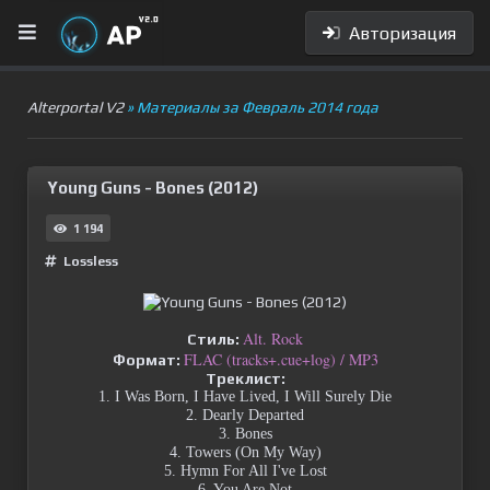
Авторизация
Alterportal V2
» Материалы за Февраль 2014 года
Young Guns - Bones (2012)
1 194
Lossless
Alt. Rock
Стиль:
FLAC (tracks+.cue+log) / MP3
Формат:
Треклист:
1. I Was Born, I Have Lived, I Will Surely Die
2. Dearly Departed
3. Bones
4. Towers (On My Way)
5. Hymn For All I've Lost
6. You Are Not