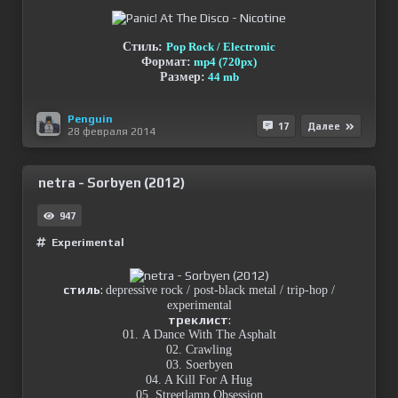
Стиль:
Pop Rock / Electronic
Формат:
mp4 (720px)
Размер:
44 mb
Penguin
17
Далее
28 февраля 2014
netra - Sorbyen (2012)
947
Experimental
стиль
:
depressive rock / post-black metal / trip-hop /
experimental
треклист
:
01. A Dance With The Asphalt
02. Crawling
03. Soerbyen
04. A Kill For A Hug
05. Streetlamp Obsession