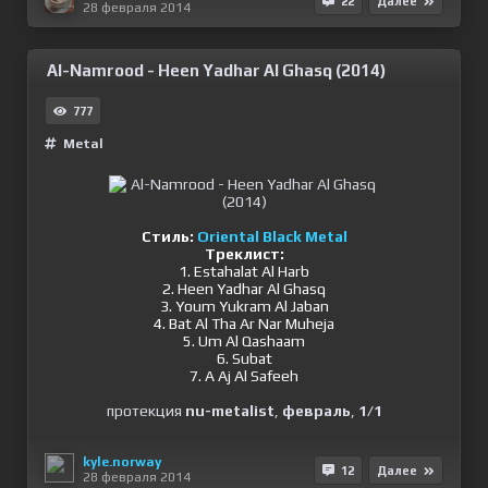
22
Далее
28 февраля 2014
Al-Namrood - Heen Yadhar Al Ghasq (2014)
777
Metal
Стиль:
Oriental Black Metal
Треклист:
1. Estahalat Al Harb
2. Heen Yadhar Al Ghasq
3. Youm Yukram Al Jaban
4. Bat Al Tha Ar Nar Muheja
5. Um Al Qashaam
6. Subat
7. A Aj Al Safeeh
протекция
nu-metalist
,
февраль
,
1/1
kyle.norway
12
Далее
28 февраля 2014