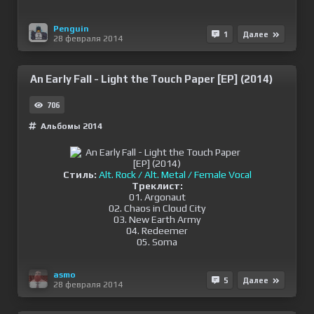
Penguin
1
Далее
28 февраля 2014
An Early Fall - Light the Touch Paper [EP] (2014)
706
Альбомы 2014
Стиль:
Alt. Rock / Alt. Metal / Female Vocal
Треклист:
01. Argonaut
02. Chaos in Cloud City
03. New Earth Army
04. Redeemer
05. Soma
asmo
5
Далее
28 февраля 2014