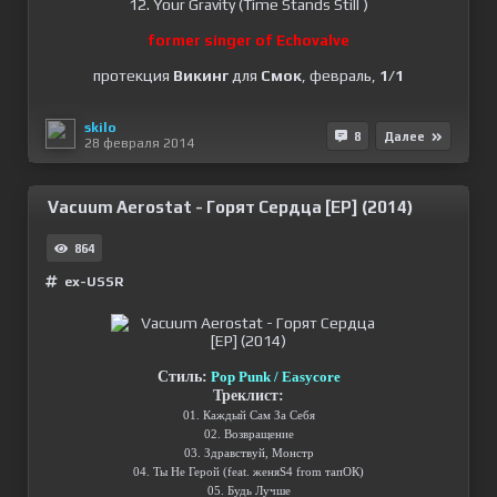
12. Your Gravity (Time Stands Still )
former singer of Echovalve
протекция
Викинг
для
Смок
, февраль,
1/1
skilo
8
Далее
28 февраля 2014
Vacuum Aerostat - Горят Сердца [EP] (2014)
864
ex-USSR
Стиль:
Pop Punk / Easycore
Треклист:
01. Каждый Сам За Себя
02. Возвращение
03. Здравствуй, Монстр
04. Ты Не Герой (feat. женяS4 from тапОК)
05. Будь Лучше