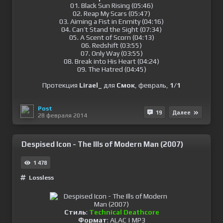
01. Black Sun Rising (05:46)
02. Reap My Scars (05:47)
03. Aiming a Fist in Enmity (04:16)
04. Can’t Stand the Sight (07:34)
05. A Scent of Scorn (04:13)
06. Redshift (03:55)
07. Only Way (03:55)
08. Break into His Heart (04:24)
09. The Hatred (04:45)
Протекция
Lirael_
для
Смок
, февраль,
1/1
Post
19
Далее
28 февраля 2014
Despised Icon - The Ills of Modern Man (2007)
1 478
Lossless
Стиль
:
Technical Deathcore
Формат
: ALAC | MP3