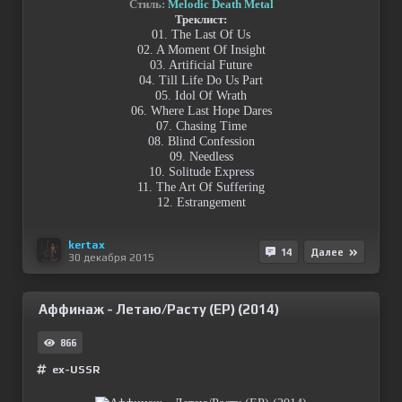
Стиль:
Melodic Death Metal
Треклист:
01. The Last Of Us
02. A Moment Of Insight
03. Artificial Future
04. Till Life Do Us Part
05. Idol Of Wrath
06. Where Last Hope Dares
07. Chasing Time
08. Blind Confession
09. Needless
10. Solitude Express
11. The Art Of Suffering
12. Estrangement
kertax
14
Далее
30 декабря 2015
Аффинаж - Летаю/Расту (EP) (2014)
866
ex-USSR