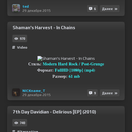
ted
6
Далее
29 декабря 2015
Shaman's Harvest - In Chains
970
Video
Стиль:
Modern Hard Rock / Post-Grunge
Формат:
FullHD [1080p] (mp4)
Размер:
61 mb
NICKname_T
9
Далее
29 декабря 2015
7th Day Davidian - Delirious [EP] (2010)
740
Alternative