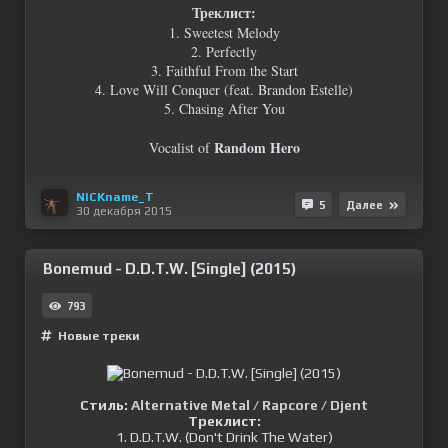
Треклист:
1. Sweetest Melody
2. Perfectly
3. Faithful From the Start
4. Love Will Conquer (feat. Brandon Estelle)
5. Chasing After You
Random Hero
Vocalist of
NICKname_T
5
Далее
30 декабря 2015
Bonemud - D.D.T.W. [Single] (2015)
793
Новые треки
Стиль:
Alternative Metal / Rapcore / Djent
Треклист:
1. D.D.T.W. (Don't Drink The Water)