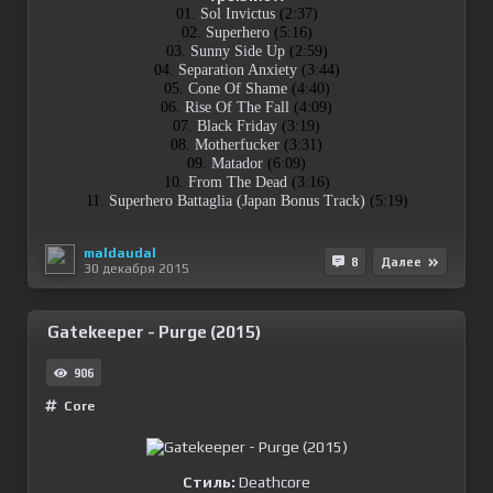
01.
Sol Invictus
(2:37)
02.
Superhero
(5:16)
03.
Sunny Side Up
(2:59)
04.
Separation Anxiety
(3:44)
05.
Cone Of Shame
(4:40)
06.
Rise Of The Fall
(4:09)
07.
Black Friday
(3:19)
08.
Motherfucker
(3:31)
09.
Matador
(6:09)
10.
From The Dead
(3:16)
11.
Superhero Battaglia (Japan Bonus Track)
(5:19)
maldaudal
8
Далее
30 декабря 2015
Gatekeeper - Purge (2015)
906
Сore
Стиль:
Deathcore