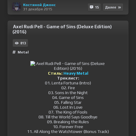
Костяной Джонс
15
Далее
31 декабря 2015
Axel Rudi Pell - Game of Sins (Deluxe Edition)
(2016)
813
Metal
Стиль:
Heavy Metal
Треклист:
01. Lenta Fortuna (Intro)
02. Fire
03. Sons In the Night
04. Game of Sins
05. Falling Star
06. Lost In Love
07. The King of Fools
08. Till the World Says Goodbye
09. Breaking the Rules
10. Forever Free
11. All Along the Watchtower (Bonus Track)