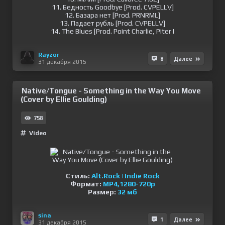
11. Бедность Goodbye [Prod. CVPELLV]
12. Базара нет [Prod. PRNRML]
13. Падает рубль [Prod. CVPELLV]
14. The Blues [Prod. Point Charlie, Piter I
Rayzor
8
Далее
31 декабря 2015
Native/Tongue - Something in the Way You Move
(Cover by Ellie Goulding)
758
Video
Стиль:
Alt.Rock | Indie Rock
Формат:
MP4,1280-720p
Размер:
32 мб
sina
1
Далее
31 декабря 2015