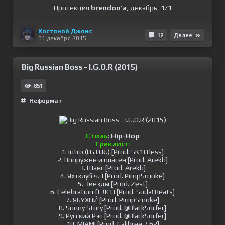
Протекция
brendon'a
, декабрь,
1/1
Костяной Джонс
12
Далее
31 декабря 2015
Big Russian Boss - I.G.O.R (2015)
851
Неформат
Стиль
:
Hip-Hop
Треклист
:
1. Intro (I.G.O.R.) [Prod. SK1ttless]
2. Вооружен и опасен [Prod. Arekh]
3. Шанс [Prod. Arekh]
4. Яхтклуб ч.3 [Prod. PimpSmoke]
5. Звезды [Prod. Zest]
6. Celebration ft ЛСП [Prod. Soda! Beats]
7. ЯБУХОЙ [Prod. PimpSmoke]
8. Sonny Story [Prod. @BlackSurfer]
9. Русский Рэп [Prod. @BlackSurfer]
10. MIAMI [Prod. Calibree 7.62]