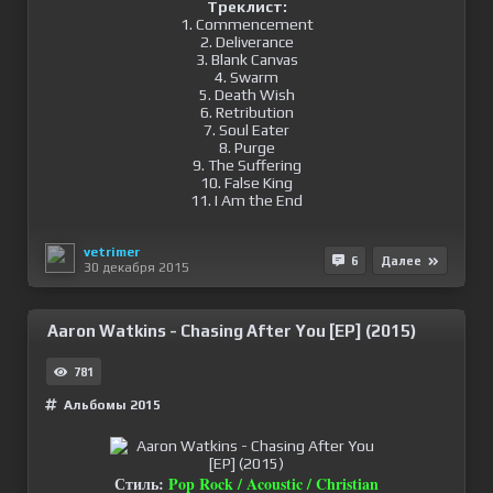
Треклист:
1. Commencement
2. Deliverance
3. Blank Canvas
4. Swarm
5. Death Wish
6. Retribution
7. Soul Eater
8. Purge
9. The Suffering
10. False King
11. I Am the End
vetrimer
6
Далее
30 декабря 2015
Aaron Watkins - Chasing After You [EP] (2015)
781
Альбомы 2015
Стиль:
Pop Rock / Acoustic / Christian