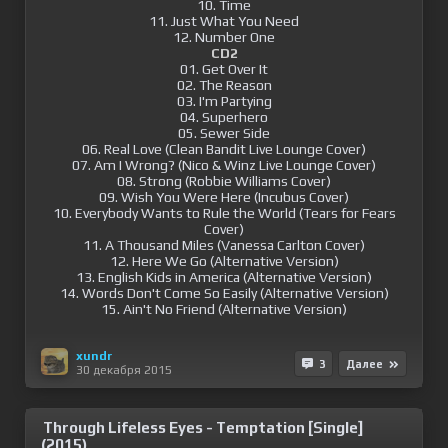
10. Time
11. Just What You Need
12. Number One
CD2
01. Get Over It
02. The Reason
03. I'm Partying
04. Superhero
05. Sewer Side
06. Real Love (Clean Bandit Live Lounge Cover)
07. Am I Wrong? (Nico & Winz Live Lounge Cover)
08. Strong (Robbie Williams Cover)
09. Wish You Were Here (Incubus Cover)
10. Everybody Wants to Rule the World (Tears for Fears
Cover)
11. A Thousand Miles (Vanessa Carlton Cover)
12. Here We Go (Alternative Version)
13. English Kids in America (Alternative Version)
14. Words Don't Come So Easily (Alternative Version)
15. Ain't No Friend (Alternative Version)
xundr
3
Далее
30 декабря 2015
Through Lifeless Eyes - Temptation [Single]
(2015)