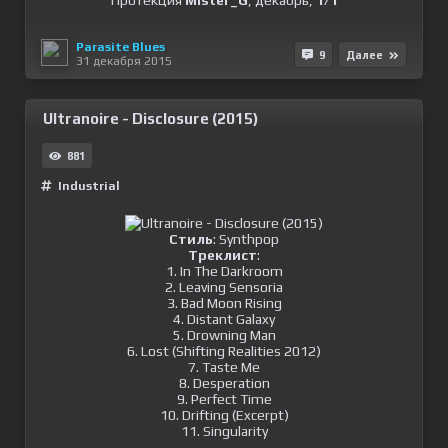
Протекция
Mister_G
, декабрь,
1/1
Parasite Blues
9
Далее
31 декабря 2015
Ultranoire - Disclosure (2015)
881
Industrial
Стиль
: Synthpop
Треклист
:
1. In The Darkroom
2. Leaving Sensoria
3. Bad Moon Rising
4. Distant Galaxy
5. Drowning Man
6. Lost (Shifting Realities 2012)
7. Taste Me
8. Desperation
9. Perfect Time
10. Drifting (Excerpt)
11. Singularity