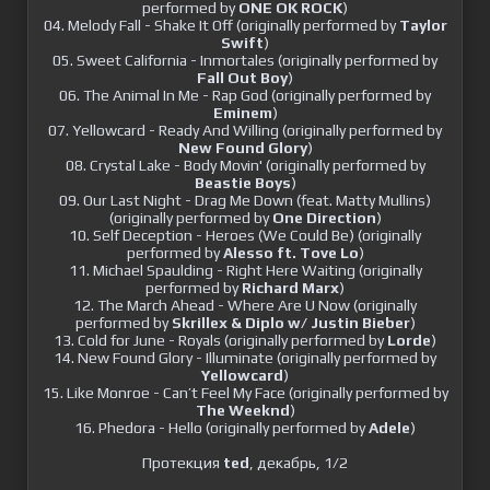
performed by
ONE OK ROCK
)
04. Melody Fall - Shake It Off (originally performed by
Taylor
Swift
)
05. Sweet California - Inmortales (originally performed by
Fall Out Boy
)
06. The Animal In Me - Rap God (originally performed by
Eminem
)
07. Yellowcard - Ready And Willing (originally performed by
New Found Glory
)
08. Crystal Lake - Body Movin' (originally performed by
Beastie Boys
)
09. Our Last Night - Drag Me Down (feat. Matty Mullins)
(originally performed by
One Direction
)
10. Self Deception - Heroes (We Could Be) (originally
performed by
Alesso ft. Tove Lo
)
11. Michael Spaulding - Right Here Waiting (originally
performed by
Richard Marx
)
12. The March Ahead - Where Are U Now (originally
performed by
Skrillex & Diplo w/ Justin Bieber
)
13. Cold for June - Royals (originally performed by
Lorde
)
14. New Found Glory - Illuminate (originally performed by
Yellowcard
)
15. Like Monroe - Can’t Feel My Face (originally performed by
The Weeknd
)
16. Phedora - Hello (originally performed by
Adele
)
Протекция
ted
, декабрь, 1/2