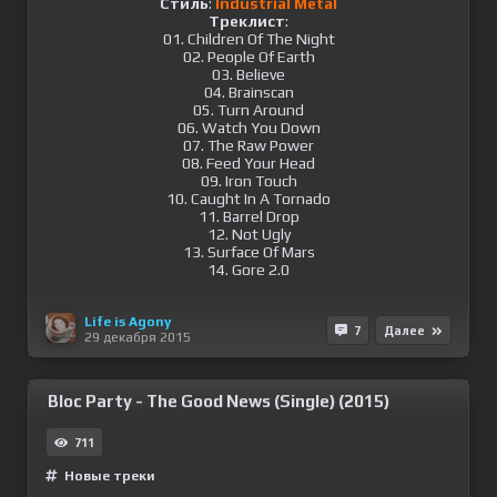
Стиль
:
Industrial Metal
Треклист
:
01. Children Of The Night
02. People Of Earth
03. Believe
04. Brainscan
05. Turn Around
06. Watch You Down
07. The Raw Power
08. Feed Your Head
09. Iron Touch
10. Caught In A Tornado
11. Barrel Drop
12. Not Ugly
13. Surface Of Mars
14. Gore 2.0
Life is Agony
7
Далее
29 декабря 2015
Bloc Party - The Good News (Single) (2015)
711
Новые треки