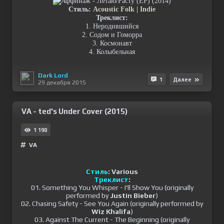
Стиль:
Acoustic Folk | Indie
Треклист:
1. Неродившийся
2. Содом и Гоморра
3. Космонавт
4. Колыбельная
Dark Lord
1
Далее
29 декабря 2015
VA - ted's Under Cover (2015)
1 190
VA
Стиль
: Various
Треклист
:
01. Something You Whisper - I'll Show You (originally
performed by
Justin Bieber
)
02. Chasing Safety - See You Again (originally performed by
Wiz Khalifa
)
03. Against The Current - The Beginning (originally