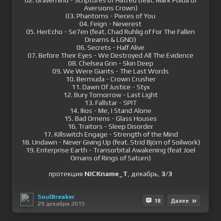
02. Gravemind - Scriptures of Hatred (feat. Mark Poida of
Aversions Crown)
03. Phantoms - Pieces of You
04. Feign - Neverest
05. HerEcho - Se7en (feat. Chad Ruhlig of For The Fallen
Dreams & LGND)
06. Secrets - Half Alive
07. Before Their Eyes - We Destroyed All The Evidence
08. Chelsea Grin - Skin Deep
09. We Were Giants - The Last Words
10. Bermuda - Crown Crusher
11. Dawn Of Justice - Styx
12. Bury Tomorrow - Last Light
13. Fallstar - SPIT
14. Ilios - Me, I Stand Alone
15. Bad Omens - Glass Houses
16. Traitors - Sleep Disorder
17. Killswitch Engage - Strength of the Mind
18. Undawn - Never Giving Up (feat. Strid Björn of Soilwork)
19. Enterprise Earth - Transorbital Awakening (feat Joel
Omans of Rings of Saturn)
протекция
NICKname_T
, декабрь,
3/3
SoulBreaker
18
Далее
29 декабря 2015