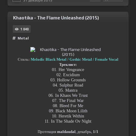
31 декабря 2015
Khaotika - The Flame Unleashed (2015)
1 040
Metal
Стиль:
Melodic Black Metal / Gothic Metal / Female Vocal
Треклист:
01. Her Vengeance
02. Excidium
03. Hollow Grounds
04. Sulphur Road
05. Mantra
06. In Khaos We Trust
07. The Final War
08. Bleed For Me
09. Black Moon Lilith
10. Heretik Within
11. In The Shade Ov Night
Протекция
maldaudal
, декабрь,
1/1