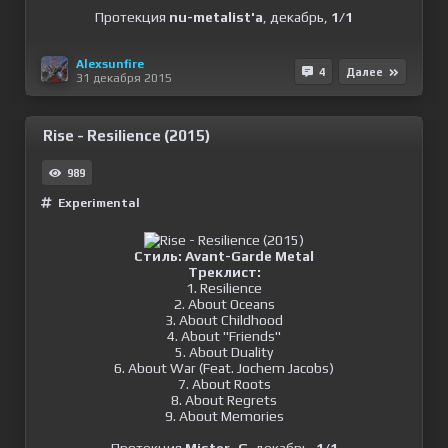
Протекция
nu-metalist'a
, декабрь,
1/1
Alexsunfire
4
Далее
31 декабря 2015
Rise - Resilience (2015)
989
Experimental
Стиль: Avant-Garde Metal
Треклист:
1. Resilience
2. About Oceans
3. About Childhood
4. About ''Friends''
5. About Duality
6. About War (Feat. Jochem Jacobs)
7. About Roots
8. About Regrets
9. About Memories