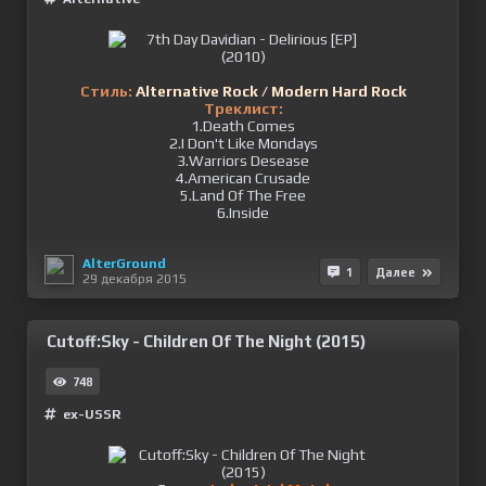
Стиль:
Alternative Rock / Modern Hard Rock
Треклист:
1.Death Comes
2.I Don't Like Mondays
3.Warriors Desease
4.American Crusade
5.Land Of The Free
6.Inside
AlterGround
1
Далее
29 декабря 2015
Cutoff:Sky - Children Of The Night (2015)
748
ex-USSR