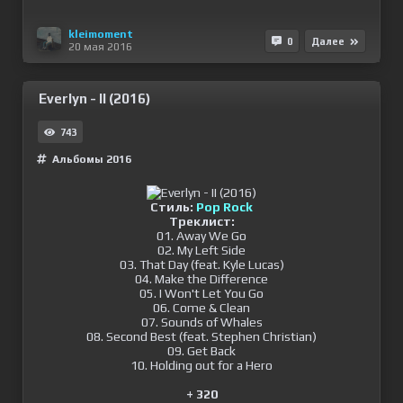
kleimoment
0
Далее
20 мая 2016
Everlyn - II (2016)
743
Альбомы 2016
Стиль:
Pop Rock
Треклист:
01. Away We Go
02. My Left Side
03. That Day (feat. Kyle Lucas)
04. Make the Difference
05. I Won't Let You Go
06. Come & Clean
07. Sounds of Whales
08. Second Best (feat. Stephen Christian)
09. Get Back
10. Holding out for a Hero
+ 320