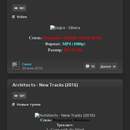
861
Video
Стиль:
Progressive Melodic Death Metal
Формат:
MP4 (1080p)
Размер:
101.15 Mb
Смок
19
Далее
20 мая 2016
Architects - New Tracks (2016)
581
Новые треки
Стиль:
Progressive Metalcore
Треклист:
5. Gone with the Wind