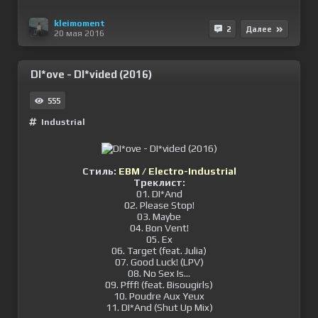
kleimoment
2
Далее
20 мая 2016
DI*ove - DI*vided (2016)
555
Industrial
Стиль:
EBM / Electro-Industrial
Треклист:
01. DI*And
02. Please Stop!
03. Maybe
04. Bon Vent!
05. Ex
06. Target (feat. Julia)
07. Good Luck! (LPV)
08. No Sex Is...
09. Pfff! (feat. Bisougirls)
10. Poudre Aux Yeux
11. DI*And (Shut Up Mix)