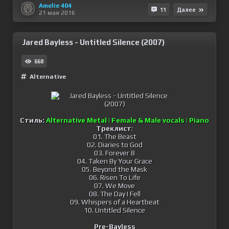
Amelie 404
11
Далее
21 мая 2016
Jared Bayless - Untitled Silence (2007)
668
Alternative
Стиль:
Alternative Metal | Female & Male vocals | Piano
Треклист
:
01. The Beast
02. Diaries to God
03. Forever 8
04. Taken By Your Grace
05. Beyond the Mask
06. Risen To Life
07. We Move
08. The Day I Fell
09. Whispers of a Heartbeat
10. Untitled Silence
Pre-Bayless