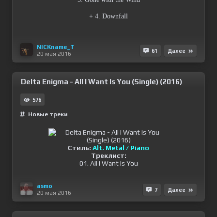
+ 4. Downfall
NICKname_T
61
Далее
20 мая 2016
Delta Enigma - All I Want Is You (Single) (2016)
576
Новые треки
Стиль:
Alt. Metal / Piano
Треклист:
01. All I Want Is You
asmo
7
Далее
20 мая 2016