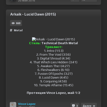
20 мая 2016
Arkaik - Lucid Dawn (2015)
660
Metal
Стиль:
Technical Death Metal
Треклист:
1. Intro (1:53)
2. From The Void (3:56)
3. Digital Shroud (4:34)
4. That Which Lies Hidden (3:41)
5. Awaken The I (4:27)
6. Fleshwalkers (6:10)
7. Fusion Of Epochs (3:27)
8. Lucid Dawn (4:45)
9. Conjuring (4:58)
10. Temple Aflame (15:45)
Протекция Vince Lopez, май 1/2
Vince Lopez
3
Далее