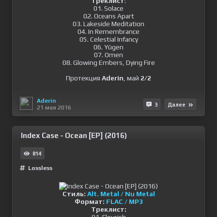
Треклист
:
01. Solace
02. Oceans Apart
03. Lakeside Meditation
04. In Remembrance
05. Celestial Infancy
06. Yūgen
07. Omen
08. Glowing Embers, Dying Fire
Протекция
Aderin
, май
2/2
Aderin
3
Далее
21 мая 2016
Index Case - Ocean [EP] (2016)
814
Lossless
Стиль:
Alt. Metal / Nu Metal
Формат:
FLAC / MP3
Треклист: