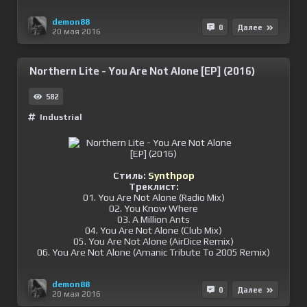
demon88
0
Далее
20 мая 2016
Northern Lite - You Are Not Alone [EP] (2016)
582
Industrial
Стиль:
Synthpop
Треклист:
01. You Are Not Alone (Radio Mix)
02. You Know Where
03. A Million Ants
04. You Are Not Alone (Club Mix)
05. You Are Not Alone (AirDice Remix)
06. You Are Not Alone (Amanic Tribute To 2005 Remix)
demon88
0
Далее
20 мая 2016