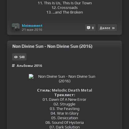
11. This Is Us, This Is Our Town
12. Crossroads
13. ...and The Broken
kleimoment
8
Далее
21 мая 2016
Non Divine Sun - Non Divine Sun (2016)
548
Альбомы 2016
Стиль:
Melodic Death Metal
Треклист:
01. Dawn Of A New Error
02. Struggle
03. The Feasting
04. War In Glory
05. Desiccation
06. Sound Of Hysteria
07. Dark Solution