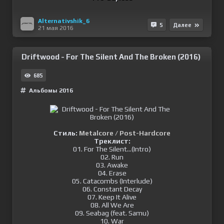
Alternativshik_6
5
Далее
21 мая 2016
Driftwood - For The Silent And The Broken (2016)
685
Альбомы 2016
Стиль:
Metalcore / Post-Hardcore
Треклист:
01. For The Silent...(Intro)
02. Run
03. Awake
04. Erase
05. Catacombs (Interlude)
06. Constant Decay
07. Keep It Alive
08. All We Are
09. Seabag (feat. Samu)
10. War