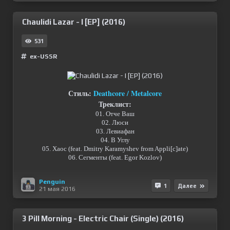
Chaulidi Lazar - I [EP] (2016)
531
ex-USSR
Стиль:
Deathcore / Metalcore
Треклист:
01. Отче Ваш
02. Люси
03. Левиафан
04. В Углу
05. Хаос (feat. Dmitry Karamyshev from Appli[c]ate)
06. Сегменты (feat. Egor Kozlov)
Penguin
1
Далее
21 мая 2016
3 Pill Morning - Electric Chair (Single) (2016)