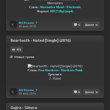
Стиль:
Alternative Metal / Electronic
Формат:
HD [720p] (mp4)
NICKname_T
5
Далее
20 мая 2016
Beartooth - Hated [Single] (2016)
473
Новые треки
Стиль:
Post-Hardcore / Hardcore Punk
Треклист:
2. Hated
NICKname_T
6
Далее
20 мая 2016
Gojira - Silvera