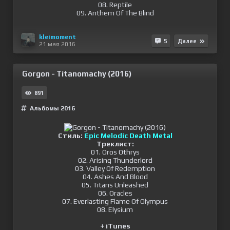
08. Reptile
09. Anthem Of The Blind
kleimoment
5
Далее
21 мая 2016
Gorgon - Titanomachy (2016)
891
Альбомы 2016
Стиль:
Epic Melodic Death Metal
Треклист:
01. Oros Othrys
02. Arising Thunderlord
03. Valley Of Redemption
04. Ashes And Blood
05. Titans Unleashed
06. Oracles
07. Everlasting Flame Of Olympus
08. Elysium
+ iTunes