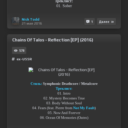
Треклист:
01. Sober
Nick Todd
1
Далее
21 мая 2016
Chains Of Talos - Reflection [EP] (2016)
578
ex-USSR
Стиль:
Symphonic Deathcore / Metalcore
Треклист:
01. Intro
02. Mystery Becomes True
03. Body Without Soul
04. Fears (feat. Pierre from
Not My Fault
)
05. Now And Forever
06. Ocean Of Memories (Outro)