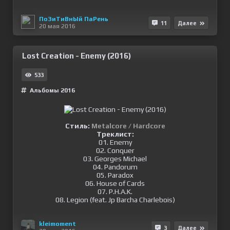
ПоЗиТиВнЫй ПаРень
11
Далее
20 мая 2016
Lost Creation - Enemy (2016)
533
Альбомы 2016
Стиль:
Metalcore / Hardcore
Треклист:
01. Enemy
02. Conquer
03. Georges Michael
04. Pandorum
05. Paradox
06. House of Cards
07. P.H.A.K.
08. Legion (feat. Jp Barcha Charlebois)
kleimoment
3
Далее