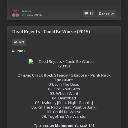
asmo
11
Далее
20 мая 2016
Dead Rejects - Could Be Worse (2015)
671
Punk
Стиль:
Crack Rock Steady / Skacore / Punk Rock
Треклист:
01. Join The Dead
02. Spill Your Guts
03. What I Want
04. Deathbed
05. Jealousy [Feat. Night Gaunts]
06. Kill The Radio [Feat. Positive Junk]
07. Could Be Worse
08. Together We Wander
Протекция
kleimoment
, май 1/1