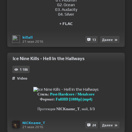
01. Flourish
02. Ocean
03. Audacity
04. Silver
+ FLAC
killall
13
Далее
21 мая 2016
Ice Nine Kills - Hell In the Hallways
1 186
Video
Стиль:
Post-Hardcore / Metalcore
Формат:
FullHD [1080p] (mp4)
Протекция
NICKname_T
, май,
3/3
NICKname_T
24
Далее
21 мая 2016