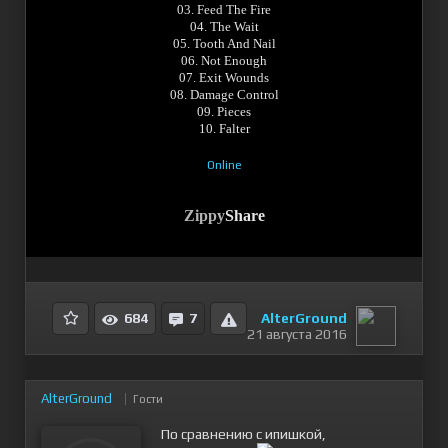
03. Feed The Fire
04. The Wait
05. Tooth And Nail
06. Not Enough
07. Exit Wounds
08. Damage Control
09. Pieces
10. Falter
Online
Zippy
Share
AlterGround
684
7
21 августа 2016
AlterGround
Гости
По сравнению с ипишкой,