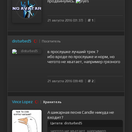
продвинулись.
21 августа 2016 (01:37)
1
disturbed5
Посетитель
в прослушке лучший трек ?
ибо вроде по прослушке и норм, но
чегото не хватает, например грязного
21 августа 2016 (09:48)
2
Vince Lopez
Хранитель
А шикарная песня Candle никуда не
входит?
Цитата: disturbed5
чегото не хватает, например