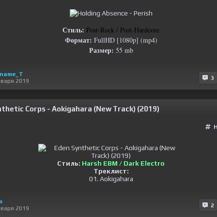
Стиль:
Post-Rock / Post-Hardcore
Формат:
FullHD [1080p] (mp4)
Размер:
55 mb
Kname_T
3
нваря 2019
thetic Corps - Aokigahara (New Track) (2019)
Стиль:
Harsh EBM / Dark Electro
Треклист:
01. Aokigahara
m
2
нваря 2019