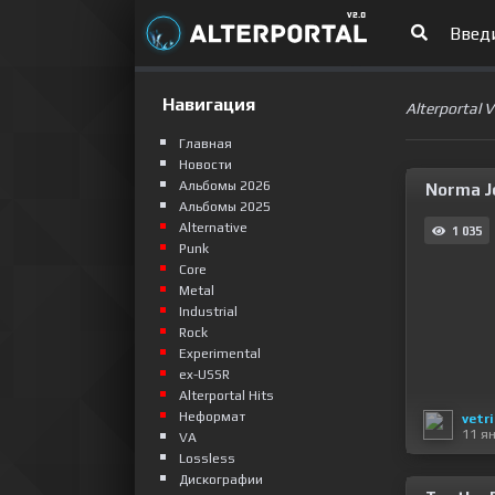
Навигация
Alterportal 
Главная
Новости
Альбомы 2026
Norma Je
Альбомы 2025
Alternative
1 035
Punk
Сore
Metal
Industrial
Rock
Experimental
ex-USSR
Alterportal Hits
Неформат
vetr
11 я
VA
Lossless
Дискографии