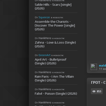
HankHero
От
в новости:
Sable Hills - Scars [single]
(2026)
Squeeze
От
в новости:
Assemble the Chariots -
Discover The Power [single]
(2026)
HankHero
От
в новости:
Zahna - Love & Loss (Single)
(2026)
GreenArt
От
в новости:
April Art - Bulletproof
(Single) (2026)
mald
11 я
HankHero
От
в новости:
Rain Paris - I Am The Villain
(Single) (2026)
ГРОТ - С
HankHero
От
в новости:
853
Fabvl - Poison (Single) (2026)
HankHero
От
в новости: