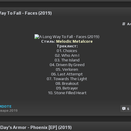
ay To Fall - Faces (2019)
А
Стиль:
Melodic Metalcore
Треклист:
01. Choices
02. Who Am I
03. The Island
04. Driven By Greed
05. Verloren
06. Last Attempt
07. Towards The Light
08. Breakout
09. Betrayer
10. Stone Filled Heart
ИDOTE
6
нваря 2019
Day's Armor - Phoenix [EP] (2019)