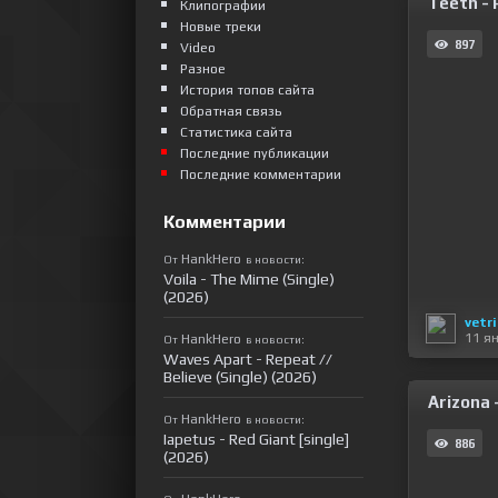
Teeth - 
Клипографии
Новые треки
897
Video
Разное
История топов сайта
Обратная связь
Статистика сайта
Последние публикации
Последние комментарии
Комментарии
HankHero
От
в новости:
Voila - The Mime (Single)
(2026)
vetr
11 я
HankHero
От
в новости:
Waves Apart - Repeat //
Believe (Single) (2026)
Arizona -
HankHero
От
в новости:
Iapetus - Red Giant [single]
886
(2026)