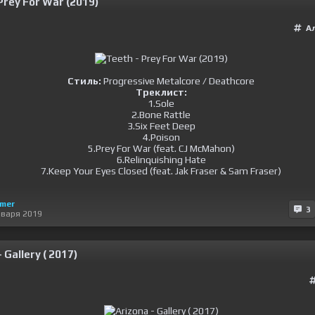
Prey For War (2019)
А
Стиль:
Progressive Metalcore / Deathcore
Треклист:
1.Sole
2.Bone Rattle
3.Six Feet Deep
4.Poison
5.Prey For War (feat. CJ McMahon)
6.Relinquishing Hate
7.Keep Your Eyes Closed (feat. Jak Fraser & Sam Fraser)
imer
3
нваря 2019
 Gallery ( 2017)