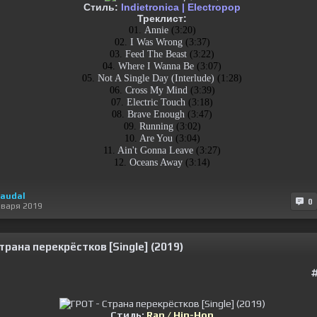
Стиль:
Indietronica | Electropop
Треклист:
01.
Annie
(3:20)
02.
I Was Wrong
(3:37)
03.
Feed The Beast
(3:22)
04.
Where I Wanna Be
(3:07)
05.
Not A Single Day (Interlude)
(1:28)
06.
Cross My Mind
(3:39)
07.
Electric Touch
(3:18)
08.
Brave Enough
(3:47)
09.
Running
(3:02)
10.
Are You
(3:04)
11.
Ain't Gonna Leave
(3:27)
12.
Oceans Away
(3:14)
audal
0
нваря 2019
трана перекрёстков [Single] (2019)
Стиль:
Rap / Hip-Hop