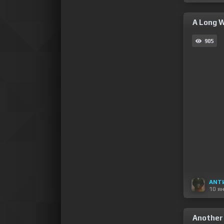
A Long W
905
ANT
10 я
Another 