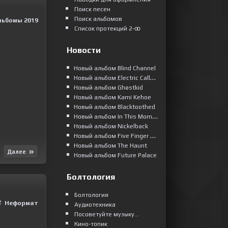
Поиск песен
Поиск альбомов
льбомы 2019
Список протекций 2-ꝏ
Новости
Новый альбом Blind Channel
Новый альбом Electric Callboy
Новый альбом Ghøstkid
Новый альбом Kami Kehoe
Новый альбом Blacktoothed
Новый альбом In This Moment
Новый альбом Nickelback
Новый альбом Five Finger Death Punch
Новый альбом The Haunt
Далее
Новый альбом Future Palace
Болтология
Болтология
Неформат
Аудиотехника
Посоветуйте музыку...
Кино-топик