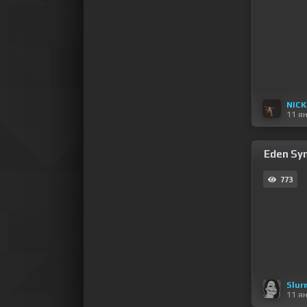
NIC
11 я
Eden Syn
773
Slur
11 я