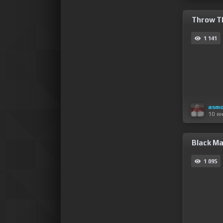
Throw Th
1 141
asm
10 я
Black Ma
1 095