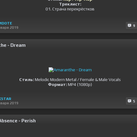
Треклист:
01. Страна перекрёстков
ИDOTE
9
нваря 2019
he - Dream
Стиль:
Melodic Modern Metal / Female & Male Vocals
Формат:
MP4 (1080p)
KSTAR
5
нваря 2019
Absence - Perish