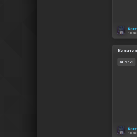
Кос
10 я
Капитан 
1 126
Кос
10 я