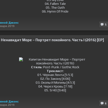
04. Fallen Tale
05. The Oath
06. Hymn Of Pride
тяной Джонс
5
нваря 2019
Ненавидит Море – Портрет покойного. Часть I (2016) [EP]
Стиль
: Post-Punk / Gothic Rock
Треклист
:
01. Чёрная Лента [5:53]
02. По Закону [4:06]
03. Окопы И Могилы [4:53]
04. Через Кровь [7:18]
05. 9/40 [9:40]
тяной Джонс
6
нваря 2019