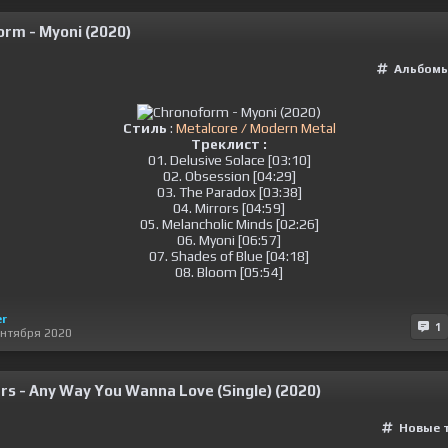
rm - Myoni (2020)
Альбомы
Стиль
:
Metalcore / Modern Metal
Треклист :
01. Delusive Solace [03:10]
02. Obsession [04:29]
03. The Paradox [03:38]
04. Mirrors [04:59]
05. Melancholic Minds [02:26]
06. Myoni [06:57]
07. Shades of Blue [04:18]
08. Bloom [05:54]
er
1
ентября 2020
s - Any Way You Wanna Love (Single) (2020)
Новые 