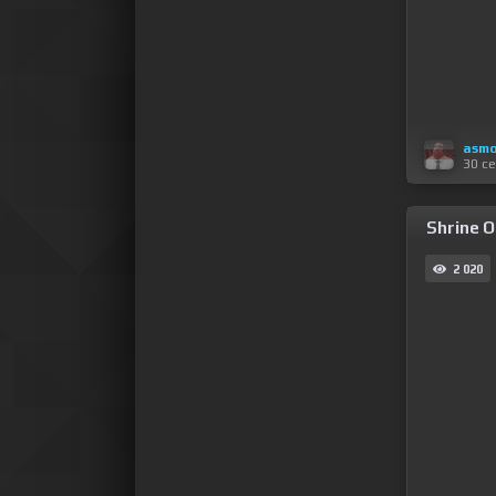
asm
30 с
Shrine O
2 020