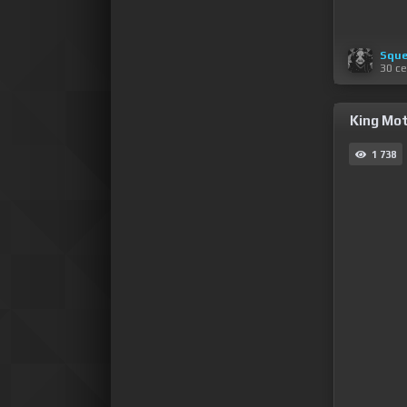
Sque
30 с
King Mot
1 738