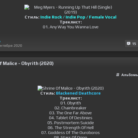
Стиль:
Indie Rock / Indie Pop / Female Vocal
Треклист:
01. Any Way You Wanna Love
o
15
ентября 2020
f Malice - Obyrith (2020)
Альбомы
Стиль:
Blackened Deathcore
Треклист:
01. Obyrith
02. Chainbreaker
03. The One Far Above
04. Tablet Of Destinies
05. Postmortem Suicide
06. The Strength Of Hell
07. Goddess Of The Ouroboros
08. Stars Of Orion