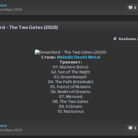
eze
0
ентября 2020
d - The Two Gates (2020)
Альбомы 
Стиль:
Melodic Death Metal
Треклист:
01. Noctem (Intro)
02. Son of The Night
03. Dreamkeeper
04. The Path (Interlude)
05. Forest of Illusions
06. Realm of Dreams
07. Mirrored
08. The Two Gates
09. A Dream
10. Nocturnus
eze
3
ентября 2020