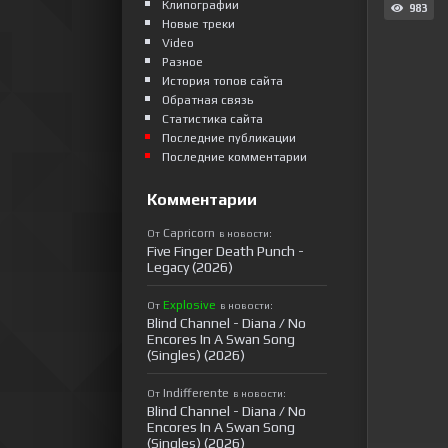
Клипографии
983
Новые треки
Video
Разное
История топов сайта
Обратная связь
Статистика сайта
Последние публикации
Последние комментарии
Комментарии
Capricorn
От
в новости:
Five Finger Death Punch -
Legacy (2026)
Explosive
От
в новости:
Blind Channel - Diana / No
Encores In A Swan Song
(Singles) (2026)
Indifferente
От
в новости:
Blind Channel - Diana / No
Encores In A Swan Song
(Singles) (2026)