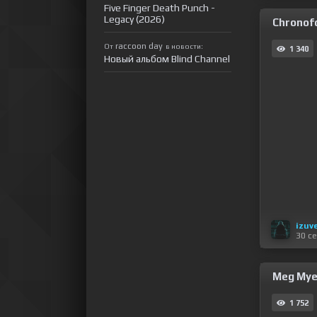
Five Finger Death Punch -
Legacy (2026)
Chronofo
raccoon day
От
в новости:
1 340
Новый альбом Blind Channel
izuv
30 с
Meg Myer
1 752