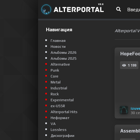
Навигация
Alterportal 
Главная
Новости
Альбомы 2026
HopeFool
Альбомы 2025
Alternative
1 199
Punk
Сore
Metal
Industrial
Rock
Experimental
ex-USSR
izuv
Alterportal Hits
30 с
Неформат
VA
Lossless
Assemble
Дискографии