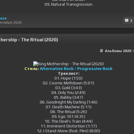
09. Natural Transgression
eze
3
ентября 2020
hership - The Ritual (2020)
Альбомы 2020
Стиль:
Alternative Rock / Progressive Rock
Треклист:
01. Hope (1:50)
02. Cosmic Meltdown (5:01)
03. Gold (3:43)
04. Only You (2:49)
05. Babby (3:47)
06. Goodnight My Darling (1:46)
07. Death Machine (5:11)
08. The Ritual (5:26)
09. Ego 101 (4:35)
10. The Devil’s Train (4:44)
11. Imminent Distortion (1:17)
12. I Stand Alone (feat. Plini) (8:00)