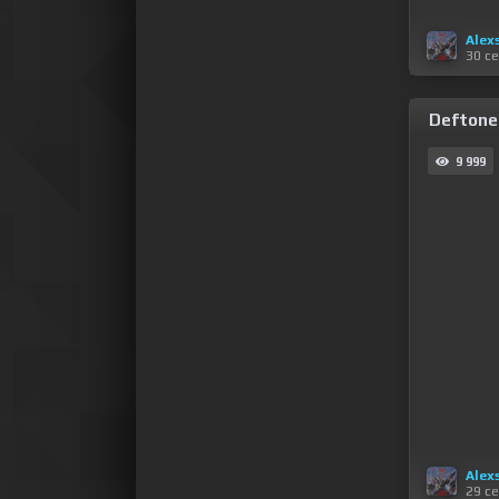
Alex
30 с
Deftone
9 999
Alex
29 с