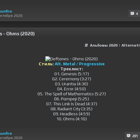
sunfire
4
ентября 2020
s - Ohms (2020)
Альбомы 2020
|
Alternat
Стиль:
Alt. Metal / Progressive
Треклист:
01. Genesis (5:17)
02. Ceremony (3:27)
03. Urantia (4:30)
04. Error (4:50)
05. The Spell of Mathematics (5:27)
06. Pompeji (5:25)
07. This Link Is Dead (4:37)
08. Radiant City (3:35)
09. Headless (4:59)
10. Ohms (4:10)
sunfire
201
ентября 2020