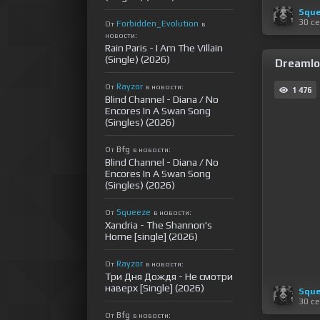
Sque
30 с
Forbidden_Evolution
От
в
новости:
Rain Paris - I Am The Villain
(Single) (2026)
Dreamlor
Rayzor
От
в новости:
1 476
Blind Channel - Diana / No
Encores In A Swan Song
(Singles) (2026)
Bfg
От
в новости:
Blind Channel - Diana / No
Encores In A Swan Song
(Singles) (2026)
Squeeze
От
в новости:
Xandria - The Shannon's
Home [single] (2026)
Rayzor
От
в новости:
Три Дня Дождя - Не смотри
наверх [Single] (2026)
Sque
30 с
Bfg
От
в новости: