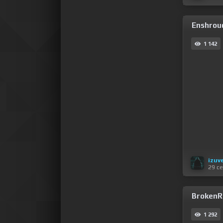
Enshroud
1 142
izuv
29 с
BrokenRa
1 292