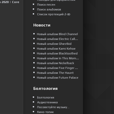
 2020
|
Сore
Поиск песен
Поиск альбомов
Список протекций 2-ꝏ
Новости
Новый альбом Blind Channel
Новый альбом Electric Callboy
Новый альбом Ghøstkid
Новый альбом Kami Kehoe
Новый альбом Blacktoothed
Новый альбом In This Moment
Новый альбом Nickelback
Новый альбом Five Finger Death Punch
Новый альбом The Haunt
Новый альбом Future Palace
Болтология
Болтология
Аудиотехника
Посоветуйте музыку...
Кино-топик