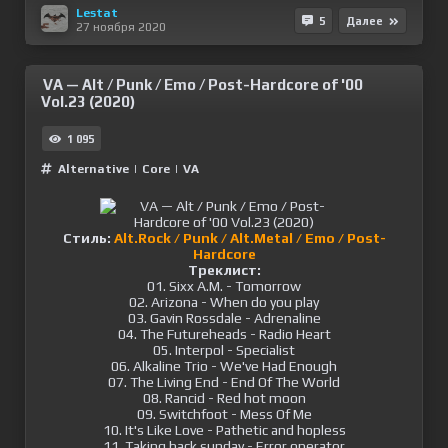
Lestat
5
Далее
27 ноября 2020
VA — Alt / Punk / Emo / Post-Hardcore of '00
Vol.23 (2020)
1 095
Alternative
|
Сore
|
VA
Стиль:
Alt.Rock / Punk / Alt.Metal / Emo / Post-
Hardcore
Треклист:
01. Sixx A.M. - Tomorrow
02. Arizona - When do you play
03. Gavin Rossdale - Adrenaline
04. The Futureheads - Radio Heart
05. Interpol - Specialist
06. Alkaline Trio - We've Had Enough
07. The Living End - End Of The World
08. Rancid - Red hot moon
09. Switchfoot - Mess Of Me
10. It's Like Love - Pathetic and hopless
11. Taking back sunday - Error operator