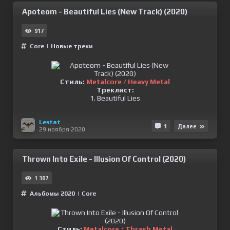
Apoteom - Beautiful Lies (New Track) (2020)
917
Сore
|
Новые треки
Стиль:
Metalcore / Heavy Metal
Треклист:
1. Beautiful Lies
Lestat
1
Далее
29 ноября 2020
Thrown Into Exile - Illusion Of Control (2020)
1 307
Альбомы 2020
|
Сore
Стиль:
Metalcore / Thrash Metal