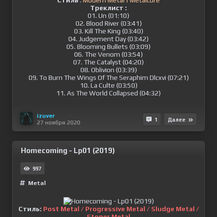
Стиль
:
Modern Metal | Metalcore
Треклист :
01. Un (01:10)
02. Blood River (03:41)
03. Kill The King (03:40)
04. Judgement Day (03:42)
05. Blooming Bullets (03:09)
06. The Venom (03:54)
07. The Catalyst (04:20)
08. Oblivion (03:39)
09. To Burn The Wings Of The Seraphim Dlcxvi (07:21)
10. La Culte (03:50)
11. As The World Collapsed (04:32)
izuver
1
Далее
27 ноября 2020
Homecoming - Lp01 (2019)
997
Metal
Стиль:
Post Metal / Progressive Metal / Sludge Metal /
Stoner Metal