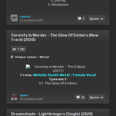
2. [soma]
3. Absolution
Lestat
1
Далее
29 ноября 2020
Serenity In Murder - The Glow Of Embers (New
Track) (2020)
1 703
Новые треки
|
Metal
Стиль:
Melodic Death Metal / Female Vocal
Треклист:
01. The Glow Of Embers
asmo
10
Далее
29 ноября 2020
Dreamshade - Lightbringers (Single) (2020)