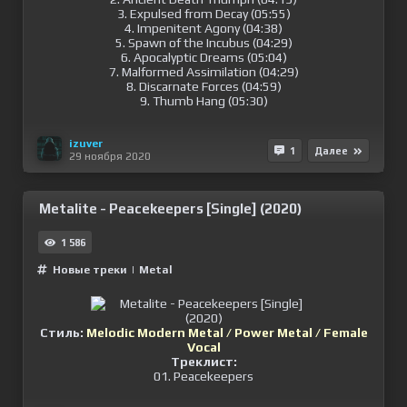
3. Expulsed from Decay (05:55)
4. Impenitent Agony (04:38)
5. Spawn of the Incubus (04:29)
6. Apocalyptic Dreams (05:04)
7. Malformed Assimilation (04:29)
8. Discarnate Forces (04:59)
9. Thumb Hang (05:30)
izuver
1
Далее
29 ноября 2020
Metalite - Peacekeepers [Single] (2020)
1 586
Новые треки
|
Metal
Стиль:
Melodic Modern Metal / Power Metal / Female
Vocal
Треклист:
01. Peacekeepers