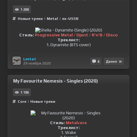
1 200
Новые треки
|
Metal
|
ex-USSR
Стиль:
Progressive Metal / Djent / R'n'B / Disco
Треклист:
1. Dynamite (BTS cover)
Lestat
6
Далее
29 ноября 2020
My Favourite Nemesis - Singles (2020)
1 186
Сore
|
Новые треки
Стиль:
Metalcore
Треклист:
1. Wake