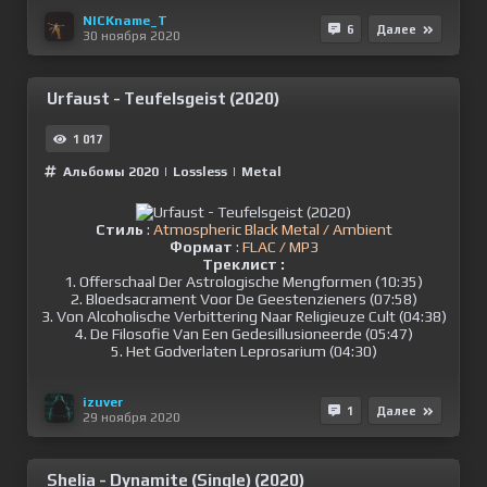
NICKname_T
6
Далее
30 ноября 2020
Urfaust - Teufelsgeist (2020)
1 017
Альбомы 2020
|
Lossless
|
Metal
Стиль
:
Atmospheric Black Metal / Ambient
Формат
:
FLAC / MP3
Треклист :
1. Offerschaal Der Astrologische Mengformen (10:35)
2. Bloedsacrament Voor De Geestenzieners (07:58)
3. Von Alcoholische Verbittering Naar Religieuze Cult (04:38)
4. De Filosofie Van Een Gedesillusioneerde (05:47)
5. Het Godverlaten Leprosarium (04:30)
izuver
1
Далее
29 ноября 2020
Shelia - Dynamite (Single) (2020)