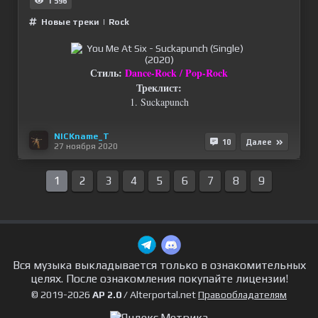
1 596
Новые треки
|
Rock
Стиль:
Dance-Rock / Pop-Rock
Треклист:
1. Suckapunch
NICKname_T
10
Далее
27 ноября 2020
1
2
3
4
5
6
7
8
9
Вся музыка выкладывается только в ознакомительных
целях. После ознакомления покупайте лицензии!
© 2019-2026
AP 2.0
/ Alterportal.net
Правообладателям