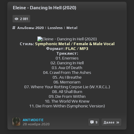
Eleine - Dancing In Hell (2020)
2 081
Альбомы 2020
|
Lossless
|
Metal
Стиль:
Symphonic Metal / Female & Male Vocal
Формат:
FLAC / MP3
Треклист:
01. Enemies
02. Dancing In Hell
03. Ava Of Death
04. Crawl From The Ashes
05. As I Breathe
06. Memoriam
07. Where Your Rotting Corpse Lie (W.Y.R.C.L.)
08. All Shall Burn
09. Die From Within
10. The World We Knew
11. Die From Within (Symphonic Version)
ANTИDOTE
9
Далее
28 ноября 2020