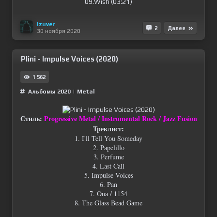
09.Wish (03:21)
izuver
2
Далее
30 ноября 2020
Plini - Impulse Voices (2020)
1 562
Альбомы 2020
|
Metal
Стиль:
Progressive Metal / Instrumental Rock / Jazz Fusion
Треклист:
1. I'll Tell You Someday
2. Papelillo
3. Perfume
4. Last Call
5. Impulse Voices
6. Pan
7. Ona / 1154
8. The Glass Bead Game