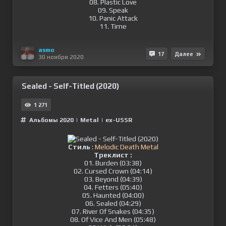
08. Plastic Love
09. Speak
10. Panic Attack
11. Time
asmo
17
Далее
30 ноября 2020
Sealed - Self​-Titled (2020)
1 271
Альбомы 2020
|
Metal
|
ex-USSR
Стиль
:
Melodic Death Metal
Треклист :
01. Burden (03:38)
02. Cursed Crown (04:14)
03. Beyond (04:39)
04. Fetters (05:40)
05. Haunted (04:00)
06. Sealed (04:29)
07. River Of Snakes (04:35)
08. Of Vice And Men (05:48)