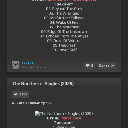
Треклист:
01. Beyond The Grey
02. The Wronged
03. Misfortune Follows
04. Wake Of Fire
05. The Mourning
06. Edge Of The Unknown
07. Echoes From The Abyss
08. Dead Of Winter
09. Hedonist
10. Lower Self
Lestat
2
Далее
29 ноября 2020
The Northern - Singles (2020)
1 051
Сore
|
Новые треки
Стиль:
Metalcore
Треклист:
1. Pale Horse