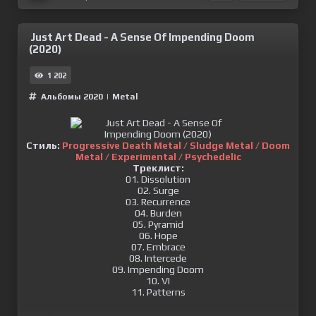
Just Art Dead - A Sense Of Impending Doom
(2020)
1 202
Альбомы 2020
|
Metal
Стиль:
Progressive Death Metal / Sludge Metal / Doom
Metal / Experimental / Psychedelic
Треклист:
01. Dissolution
02. Surge
03. Recurrence
04. Burden
05. Pyramid
06. Hope
07. Embrace
08. Intercede
09. Impending Doom
10. VI
11. Patterns