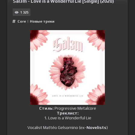
Sal3m - Love is a Wonderful Lie [Single] (2020)
1 325
Сore
|
Новые треки
Стиль:
Progressive Metalcore
Треклист:
1. Love is a Wonderful Lie
Vocalist Mattéo Gelsomino (ex-
Novelists
)