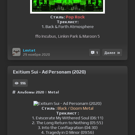
Стиль:
Pop Rock
Треклист:
1. Back & Forth Atmosphere
ffo Incubus, Linkin Park & Maroon 5
Lestat
1
Далее
29 ноября 2020
Exitium Sui - Ad Personam (2020)
996
Альбомы 2020
|
Metal
Стиль
:
Black / Doom Metal
Треклист :
1. Eviscerate My Withered Soul (06:11)
2. The Long Return to Nothing (05:55)
3. Into the Conflagration (04:30)
4. Tragedy in D Minor (09:56)