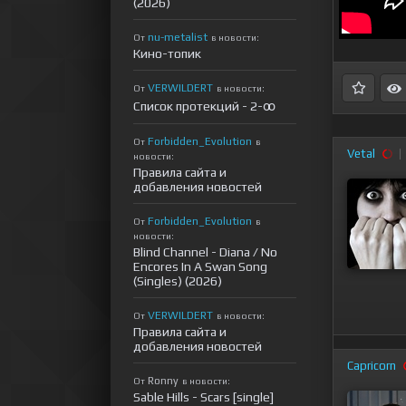
(2026)
nu-metalist
От
в новости:
Кино-топик
VERWILDERT
От
в новости:
Список протекций - 2-ꝏ
Forbidden_Evolution
От
в
Vetal
новости:
Правила сайта и
добавления новостей
Forbidden_Evolution
От
в
новости:
Blind Channel - Diana / No
Encores In A Swan Song
(Singles) (2026)
VERWILDERT
От
в новости:
Правила сайта и
добавления новостей
Capricorn
Ronny
От
в новости:
Sable Hills - Scars [single]