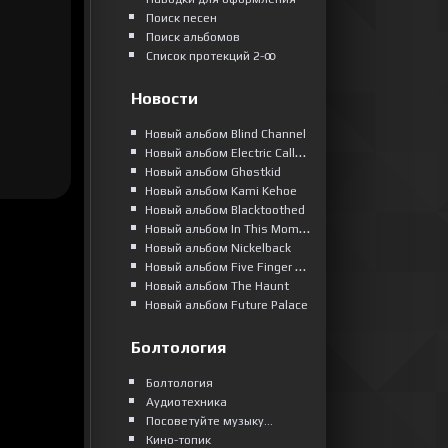
Поиск песен
Поиск альбомов
Список протекций 2-ꝏ
Новости
Новый альбом Blind Channel
Новый альбом Electric Callboy
Новый альбом Ghøstkid
Новый альбом Kami Kehoe
Новый альбом Blacktoothed
Новый альбом In This Moment
Новый альбом Nickelback
Новый альбом Five Finger Death Punch
Новый альбом The Haunt
Новый альбом Future Palace
Болтология
Болтология
Аудиотехника
Посоветуйте музыку...
Кино-топик