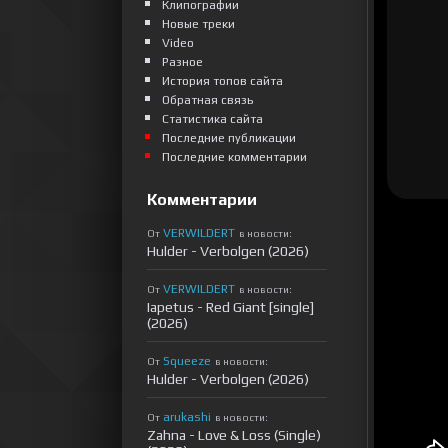
Клипографии
Новые треки
Video
Разное
История топов сайта
Обратная связь
Статистика сайта
Последние публикации
Последние комментарии
Комментарии
VERWILDERT
От
в новости:
Hulder - Verbolgen (2026)
VERWILDERT
От
в новости:
Iapetus - Red Giant [single]
(2026)
Squeeze
От
в новости:
Hulder - Verbolgen (2026)
arukashi
От
в новости:
Zahna - Love & Loss (Single)