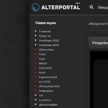
Навигация
Alterportal 
Главная
Новости
Альбомы 2026
Pengshui
Альбомы 2025
Alternative
Punk
Сore
Metal
Industrial
Rock
Experimental
ex-USSR
Alterportal Hits
Неформат
VA
Lossless
Дискографии