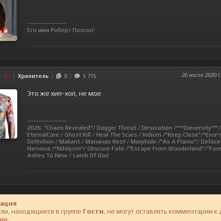
--------------------
Его имя Роберт Полсон!
n
26 июля 2020 (
Хранитель
0
5 715
Это же хип-хоп, не мое
--------------------
2026: "Chaos Revealed"/ Dagger Threat / Desoration /***Dieversity***
EternalCore / Ghost Kill / Heal The Scars / Iridium /"Keep Close"/*Erra*
Definition / Maliant / Marianas Rest / Morphide /"As A Flame"/ Deface
Nervosa /*Nihilysm*/ Obscure Fate /"Escape From Wonderland"/"For
Ashes To New / Lamb Of God
ация
ли, находящиеся в группе
Гости
, не могут оставлять комментарии к
ии.