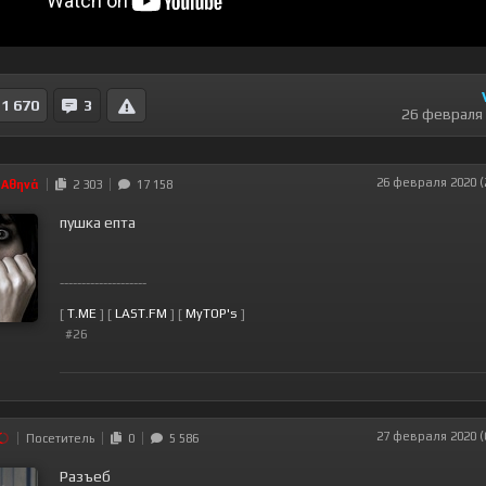
1 670
3
26 февраля
26 февраля 2020 (
Αθηνά
2 303
17 158
пушка епта
--------------------
[
T.ME
] [
LAST.FM
] [
MyTOP's
]
#26
27 февраля 2020 (
Посетитель
0
5 586
Разъеб