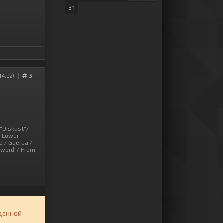
31
14:02)
3
/"Diskust"/
/ Lower
d / Gaerea /
eword"/ From
 данной