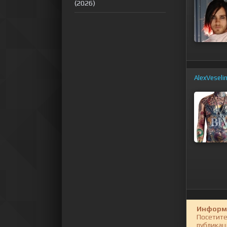
(2026)
AlexVeseli
Информ
Посетите
публикац