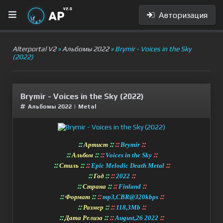
Авторизация
Alterportal V2
»
Альбомы 2022
» Brymir - Voices in the Sky
(2022)
Brymir - Voices in the Sky (2022)
Альбомы 2022
|
Metal
::
::
::
::
Артист
Brymir
::
::
::
::
Альбом
Voices in the Sky
::
::
::
::
Стиль
Epic Melodic Death Metal
::
::
::
::
Год
2022
::
::
::
::
Страна
Finland
::
::
::
::
Формат
mp3,CBR@320kbps
::
::
::
::
Размер
118,3Mb
::
::
::
::
Дата Релиза
August,26 2022