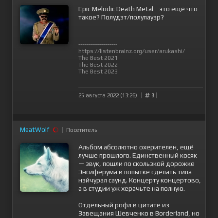
Epic Melodic Death Metal - это ещё что
такое? Полудэт/полупауэр?
--------------------
https://listenbrainz.org/user/arukashi/
The Best 2021
The Best 2022
The Best 2023
25 августа 2022 (13:26)
3
MeatWolf
Посетитель
Альбом абсолютно охерителен, ещё
лучше прошлого. Единственный косяк
— звук, пошли по скользкой дорожке
Энсиферума в попытке сделать типа
нэйчурал саунд. Концерту концертово,
а в студии уж херачьте на полную.
Отдельный рофл в цитате из
Завещания Шевченко в Borderland, но