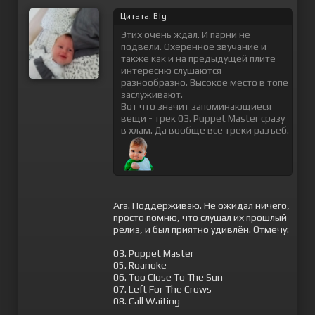
Цитата: Bfg
Этих очень ждал. И парни не
подвели. Охеренное звучание и
также как и на предыдущей плите
интересню слушаются
разнообразно. Высокое место в топе
заслуживают.
Вот что значит запоминающиеся
вещи - трек 03. Puppet Master сразу
в хлам. Да вообще все треки разъеб.
Ага. Поддерживаю. Не ожидал ничего,
просто помню, что слушал их прошлый
релиз, и был приятно удивлён. Отмечу:
03. Puppet Master
05. Roanoke
06. Too Close To The Sun
07. Left For The Crows
08. Call Waiting