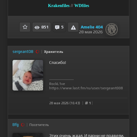
Krakenfiles
//
WDfiles
Amelie 404
851
5
28 мая 2026
sergeant08
Хранитель
Спасибо!
--------------------
RockL1ve
https://www.last.fm/ru/user/sergeant008
28 мая 2026 (16:43)
1
Bfg
Посетитель
Этих очень ждал. И парни не подвели.