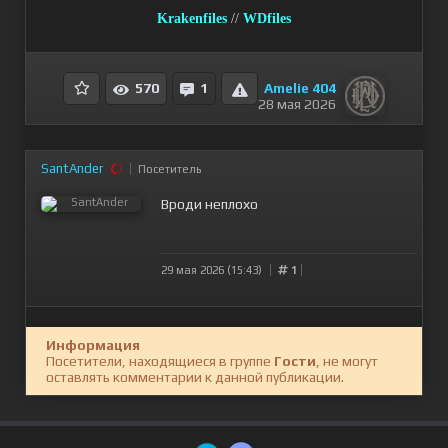
Krakenfiles
//
WDfiles
Amelie 404
570
1
28 мая 2026
SantAnder
Посетитель
Вроди неплохо
29 мая 2026 (15:43)
1
Информация
Посетители, находящиеся в группе
Гости
, не могут
оставлять комментарии к данной публикации.