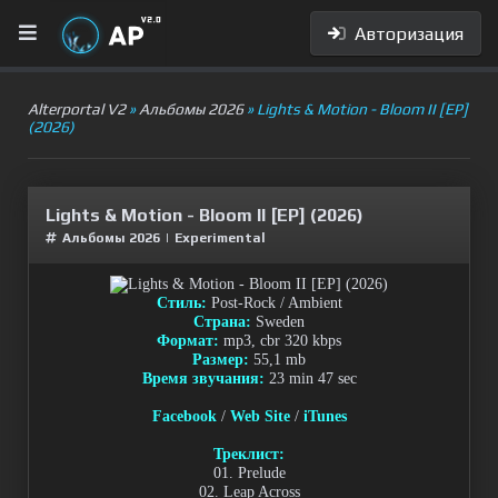
Авторизация
Alterportal V2
»
Альбомы 2026
» Lights & Motion - Bloom II [EP]
(2026)
Lights & Motion - Bloom II [EP] (2026)
Альбомы 2026
|
Experimental
Стиль:
Post-Rock / Ambient
Страна:
Sweden
Формат:
mp3, cbr 320 kbps
Размер:
55,1 mb
Время звучания:
23 min 47 sec
Facebook
/
Web Site
/
iTunes
Треклист:
01. Prelude
02. Leap Across