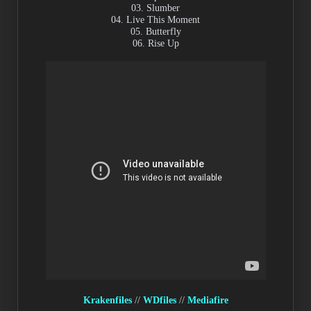
03. Slumber
04. Live This Moment
05. Butterfly
06. Rise Up
Krakenfiles
//
WDfiles
//
Mediafire