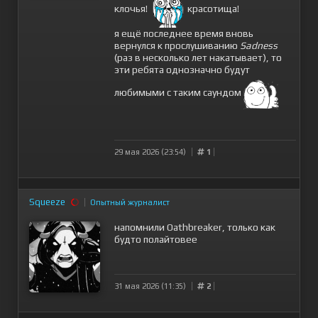
клочья!
красотища!
я ещё последнее время вновь
вернулся к прослушиванию
Sadness
(раз в несколько лет накатывает), то
эти ребята однозначно будут
любимыми с таким саундом
29 мая 2026 (23:54)
1
Squeeze
Опытный журналист
напомнили Oathbreaker, только как
будто полайтовее
31 мая 2026 (11:35)
2