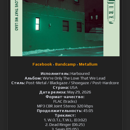
Facebook
Bandcamp
Metallum
•
•
Исполнитель:
Harboured
Альбом:
We're Only The Love That We Lead
Стиль:
Post-Metal / Blackgaze / Shoegaze / Post-Hardcore
Страна:
USA
Дата релиза:
May 29, 2026
Формат-качество:
FLAC (tracks)
MP3 CBR Joint Stereo 320 kbps
Продолжительность:
45:05
Треклист:
1. W.O.T.L.T.W.L. (03:02)
2. Dead Ringer (06:25)
3. Sevin (05:05)