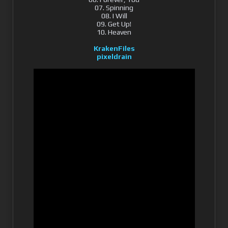
07. Spinning
08. I Will
09. Get Up!
10. Heaven
KrakenFiles
pixeldrain