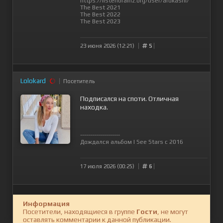
https://listenbrainz.org/user/arukashi/
The Best 2021
The Best 2022
The Best 2023
23 июня 2026 (12:21)
5
Lolokard
Посетитель
Подписался на споти. Отличная
находка.
--------------------
Дождался альбом I See Stars с 2016
17 июля 2026 (00:25)
6
Информация
Посетители, находящиеся в группе
Гости
, не могут
оставлять комментарии к данной публикации.