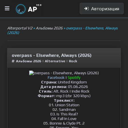
Авторизация
Alterportal V2
»
Альбомы 2026
» overpass - Elsewhere, Always
(2026)
overpass - Elsewhere, Always (2026)
Альбомы 2026
|
Alternative
|
Rock
Facebook
|
Spotify
Страна:
United Kingdom
Дата релиза:
05.06.2026
Стиль:
Alt. Rock | Indie Rock
Формат:
mp3 (cbr 320 kbps)
Треклист:
01. Union Station
02. Sandman
03. Is This Real?
04. Fall In Love
05. Bonnie & Clyde Pt. 2
06. Forever, You