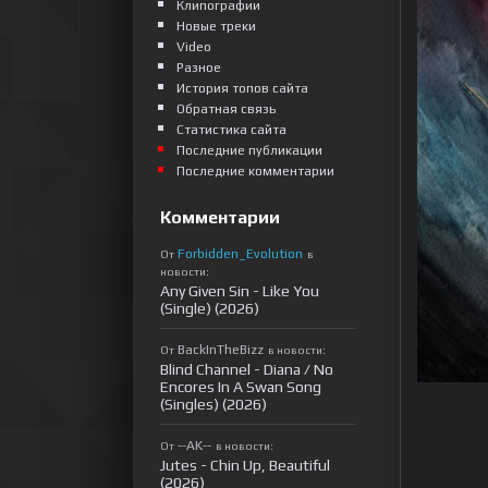
Клипографии
Новые треки
Video
Разное
История топов сайта
Обратная связь
Статистика сайта
Последние публикации
Последние комментарии
Комментарии
Forbidden_Evolution
От
в
новости:
Any Given Sin - Like You
(Single) (2026)
BackInTheBizz
От
в новости:
Blind Channel - Diana / No
Encores In A Swan Song
(Singles) (2026)
--AK--
От
в новости:
Jutes - Chin Up, Beautiful
(2026)