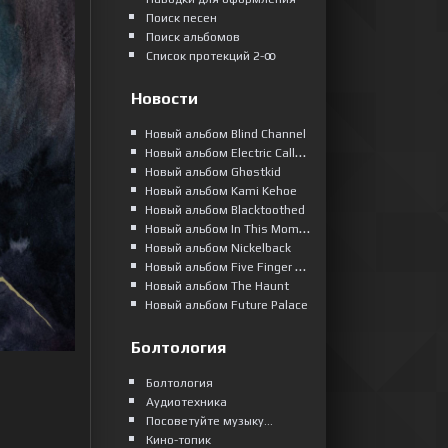
Поиск песен
Поиск альбомов
Список протекций 2-ꝏ
Новости
Новый альбом Blind Channel
Новый альбом Electric Callboy
Новый альбом Ghøstkid
Новый альбом Kami Kehoe
Новый альбом Blacktoothed
Новый альбом In This Moment
Новый альбом Nickelback
Новый альбом Five Finger Death Punch
Новый альбом The Haunt
Новый альбом Future Palace
Болтология
Болтология
Аудиотехника
Посоветуйте музыку...
Кино-топик