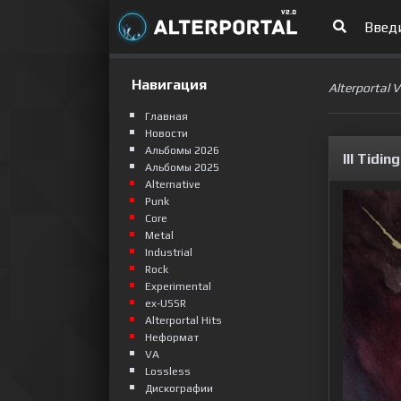
Навигация
Alterportal 
Главная
Новости
Альбомы 2026
Ill Tidi
Альбомы 2025
Alternative
Punk
Сore
Metal
Industrial
Rock
Experimental
ex-USSR
Alterportal Hits
Неформат
VA
Lossless
Дискографии