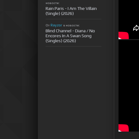
новости:
Rain Paris - I Am The Villain
(Single) (2026)
Rayzor
От
в новости:
Blind Channel - Diana / No
Encores In A Swan Song
(Singles) (2026)