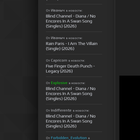
Иваныч
От
в новости:
Blind Channel - Diana / No
Encores In A Swan Song
(Singles) (2026)
Иваныч
От
в новости:
Rain Paris - I Am The Villain
(Single) (2026)
Capricorn
От
в новости:
Five Finger Death Punch -
Legacy (2026)
Explosive
От
в новости:
Blind Channel - Diana / No
Encores In A Swan Song
(Singles) (2026)
Indifferente
От
в новости:
Blind Channel - Diana / No
Encores In A Swan Song
(Singles) (2026)
Forbidden_Evolution
От
в