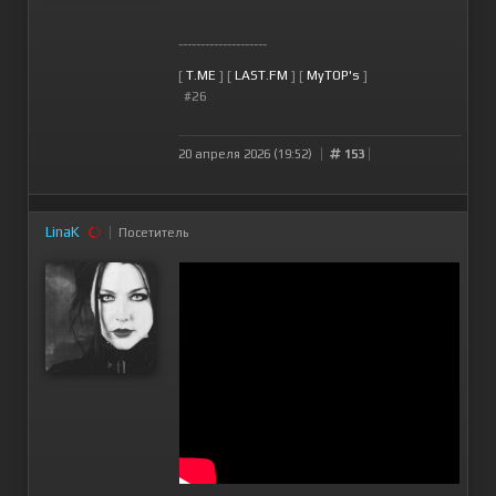
--------------------
[
T.ME
] [
LAST.FM
] [
MyTOP's
]
#26
20 апреля 2026 (19:52)
153
LinaK
Посетитель