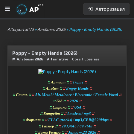
Авторизация
Alterportal V2
»
Альбомы 2026
» Poppy - Empty Hands (2026)
Poppy - Empty Hands (2026)
Альбомы 2026
|
Alternative
|
Сore
|
Lossless
::
::
::
::
Артист
Poppy
::
::
::
::
Альбом
Empty Hands
::
::
::
::
Стиль
Alt. Metal / Metalcore / Electronic / Female Vocal
::
::
::
::
Год
2026
::
::
::
::
Страна
USA
::
::
::
::
Битрейт
Lossless / mp3
::
::
::
::
Формат
FLAC (tracks) / mp3,CBR@320kbps
::
::
::
::
Размер
293,4Mb / 89,7Mb
::
::
::
::
Дата Релиза
January,23 2026