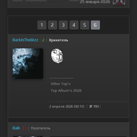
25 января 2026
1
2
3
4
5
6
BackInTheBizz
Хранитель
--------------------
Other Top's
Top Album's 2026
2 апреля 2026 (00:15)
151
Baik
Посетитель