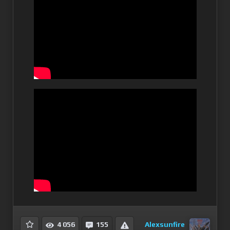
Alexsunfire
4 056
155