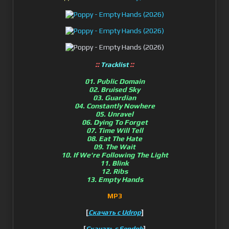
::
::
Tracklist
01. Public Domain
02. Bruised Sky
03. Guardian
04. Constantly Nowhere
05. Unravel
06. Dying To Forget
07. Time Will Tell
08. Eat The Hate
09. The Wait
10. If We're Following The Light
11. Blink
12. Ribs
13. Empty Hands
MP3
[
]
Скачать с Udrop
[
]
Скачать с Sendgb