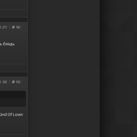
1:21)
12
ь блядь
1:30)
13
ind Of Lover