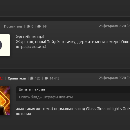
26 февраля 2020 (2
Посетитель
0
144
Хуя себе моща!
Жыр, топ, норм! Пойдёт в тачку, держите меня семеро! Опят
штрафы ловить!
26 февраля 2020 (2
Хранитель
123
14 445
Цитата: nextrun
Опять блядь штрафы ловить!
ахах такая же тема) нормально я под Glass Gloss и Lights On K
потопил