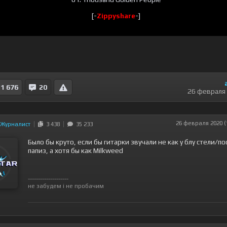
[-
-]
Zippyshare
1 676
20
26 февраля
26 февраля 2020 (
Журналист
3 438
35 233
Было бы круто, если бы гитарки звучали не как у блу стели/п
папиз, а хотя бы как Milkweed
--------------------
не забудем і не пробачим