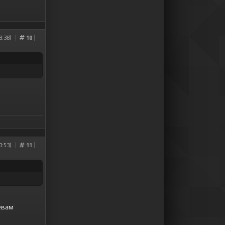
8:38)
10
0:53)
11
евам