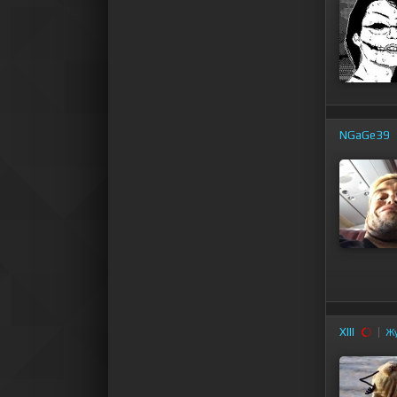
NGaGe39
XIII
Ж