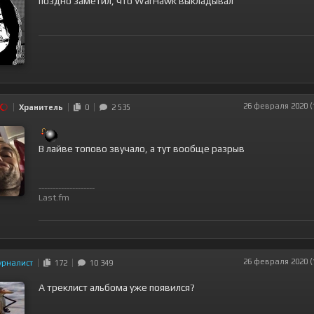
поздно заметил, что WarHawk выкладывал
26 февраля 2020 (
Хранитель
0
2 535
В лайве топово звучало, а тут вообще разрыв
--------------------
Last.fm
26 февраля 2020 (
урналист
172
10 349
А треклист альбома уже появился?