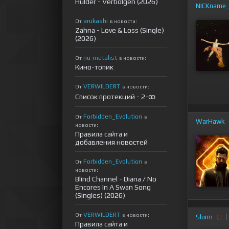
Hulder - Verbolgen (2026)
NICKname
arukashi
От
в новости:
Zahna - Love & Loss (Single)
(2026)
nu-metalist
От
в новости:
Кино-топик
VERWILDERT
От
в новости:
Список протекций - 2-ꝏ
Forbidden_Evolution
От
в
WarHawk
новости:
Правила сайта и
добавления новостей
Forbidden_Evolution
От
в
новости:
Blind Channel - Diana / No
Encores In A Swan Song
(Singles) (2026)
VERWILDERT
От
в новости:
Slurm
Правила сайта и