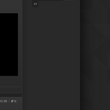
31
16:38)
5