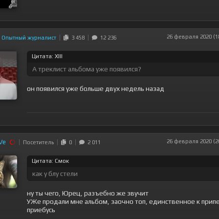
26 февраля 2020 (1
Опытный журналист
3 458
12 236
Цитата: XIII
А треклист альбома уже появился?
он появился уже больше двух недель назад
iVe
26 февраля 2020 (2
Посетитель
0
2 011
Цитата: Смок
как у блу стели
ну ты чего, Юрец, разъебно же звучит
УЖе продали мне альбом, заочно топ, единственное к прип
приебусь