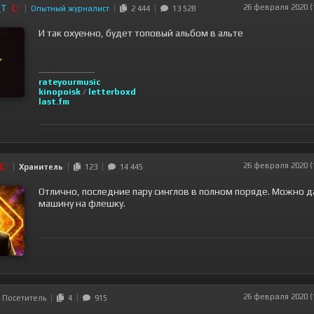
_T
26 февраля 2020 (
Опытный журналист
2 444
13 528
И так охуенно, будет топовый альбом в альте
--------------------
rateyourmusic
kinopoisk
/
letterboxd
last.fm
26 февраля 2020 (
Хранитель
123
14 445
Отлично, последние пару синглов в полном поряде. Можно д
машину на флешку.
26 февраля 2020 (
Посетитель
4
915