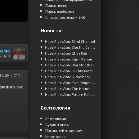
Поиск песен
Поиск альбомов
Список протекций 2-ꝏ
Новости
Новый альбом Blind Channel
Новый альбом Electric Callboy
asmo
Новый альбом Ghøstkid
 2020
Новый альбом Kami Kehoe
Новый альбом Blacktoothed
Новый альбом In This Moment
15:39)
1
Новый альбом Nickelback
Новый альбом Five Finger Death Punch
оследних сик
Новый альбом The Haunt
Новый альбом Future Palace
Болтология
Болтология
Аудиотехника
Посоветуйте музыку...
Кино-топик