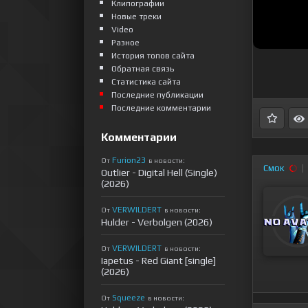
Клипографии
Новые треки
Video
Разное
История топов сайта
Обратная связь
Статистика сайта
Последние публикации
Последние комментарии
Комментарии
Furion23
От
в новости:
Смок
Outlier - Digital Hell (Single)
(2026)
VERWILDERT
От
в новости:
Hulder - Verbolgen (2026)
VERWILDERT
От
в новости:
Iapetus - Red Giant [single]
(2026)
Squeeze
От
в новости: