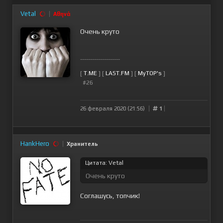
Vetal
Αθηνά
Очень круто
--------------------
[
T.ME
] [
LAST.FM
] [
MyTOP's
]
#26
26 февраля 2020 (21:56)
1
HankHero
Хранитель
Цитата: Vetal
Очень круто
Соглашусь, топчик!