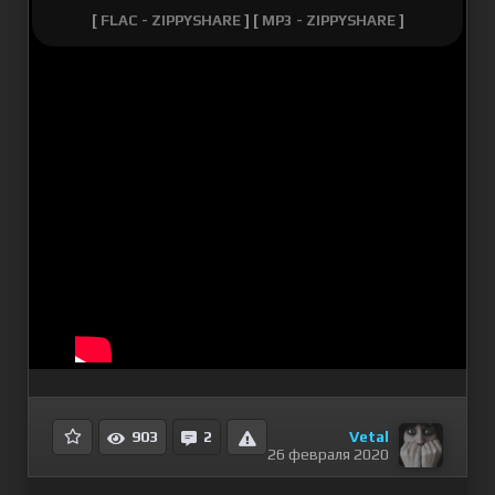
[
FLAC - ZIPPYSHARE
] [
MP3 - ZIPPYSHARE
]
Vetal
903
2
26 февраля 2020