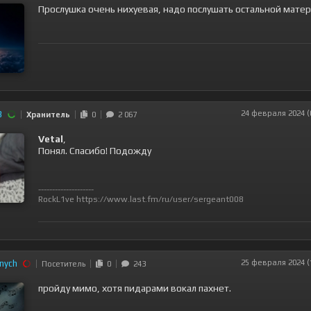
Прослушка очень нихуевая, надо послушать остальной матер
8
24 февраля 2024 (
Хранитель
0
2 067
Vetal
,
Понял. Спасибо! Подожду
--------------------
RockL1ve
https://www.last.fm/ru/user/sergeant008
nych
25 февраля 2024 (
Посетитель
0
243
пройду мимо, хотя пидарами вокал пахнет.