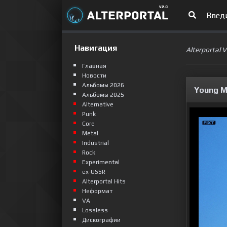
Навигация
Alterportal 
Главная
Новости
Альбомы 2026
Young Me
Альбомы 2025
Alternative
Punk
Сore
Metal
Industrial
Rock
Experimental
ex-USSR
Alterportal Hits
Неформат
VA
Lossless
Дискографии