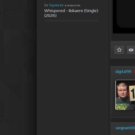
Squeeze
От
в новости:
Whispered - Ikikaere (Single)
(2026)
digital99
sergeant0