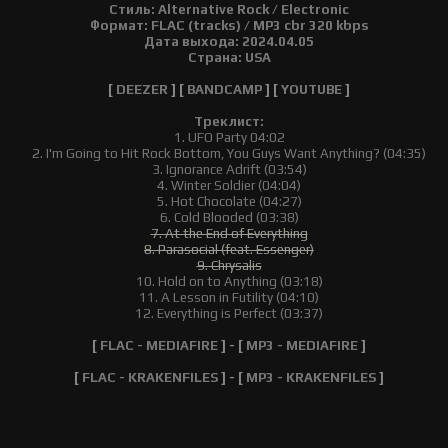
Стиль: Alternative Rock / Electronic
Формат: FLAC (tracks) / MP3 cbr 320 kbps
Дата выхода: 2024.04.05
Страна: USA
[
DEEZER
] [
BANDCAMP
] [
YOUTUBE
]
Треклист:
1. UFO Party 04:02
2. I'm Going to Hit Rock Bottom, You Guys Want Anything? (04:35)
3. Ignorance Adrift (03:54)
4. Winter Soldier (04:04)
5. Hot Chocolate (04:27)
6. Cold Blooded (03:38)
7. At the End of Everything
8. Parasocial (feat. Essenger)
9. Chrysalis
10. Hold on to Anything (03:18)
11. A Lesson in Futility (04:10)
12. Everything is Perfect (03:37)
[
FLAC - MEDIAFIRE
] - [
MP3 - MEDIAFIRE
]
[
FLAC - KRAKENFILES
] - [
MP3 - KRAKENFILES
]