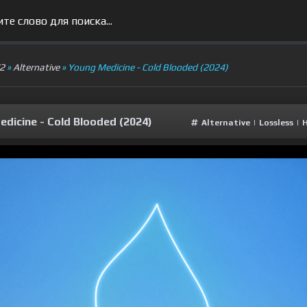
V2
»
Alternative
» Young Medicine - Cold Blooded (2024)
dicine - Cold Blooded (2024)
Alternative
|
Lossless
|