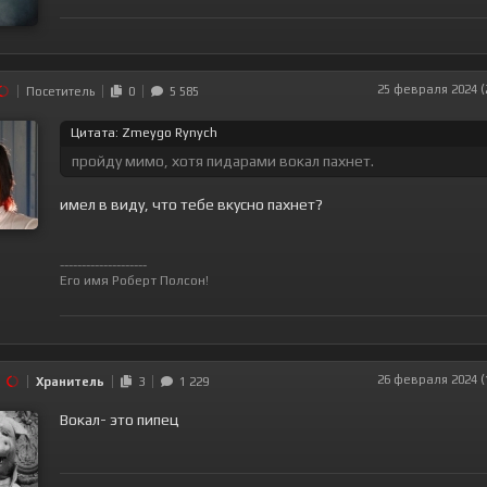
25 февраля 2024 (
Посетитель
0
5 585
Цитата: Zmeygo Rynych
пройду мимо, хотя пидарами вокал пахнет.
имел в виду, что тебе вкусно пахнет?
--------------------
Его имя Роберт Полсон!
26 февраля 2024 (
Хранитель
3
1 229
Вокал- это пипец