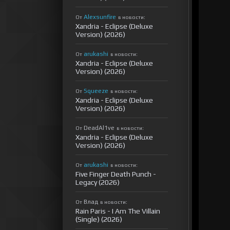
Alexsunfire
От
в новости:
Xandria - Eclipse (Deluxe
Version) (2026)
arukashi
От
в новости:
Xandria - Eclipse (Deluxe
Version) (2026)
Squeeze
От
в новости:
Xandria - Eclipse (Deluxe
Version) (2026)
DeadAl1ve
От
в новости:
Xandria - Eclipse (Deluxe
Version) (2026)
arukashi
От
в новости:
Five Finger Death Punch -
Legacy (2026)
Влад
От
в новости:
Rain Paris - I Am The Villain
(Single) (2026)