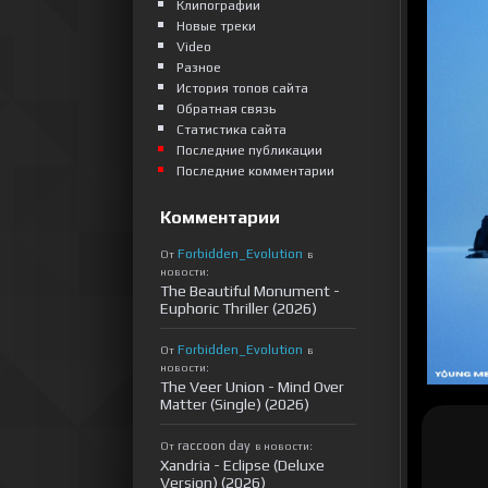
Клипографии
Новые треки
Video
Разное
История топов сайта
Обратная связь
Статистика сайта
Последние публикации
Последние комментарии
Комментарии
Forbidden_Evolution
От
в
новости:
The Beautiful Monument -
Euphoric Thriller (2026)
Forbidden_Evolution
От
в
новости:
The Veer Union - Mind Over
Matter (Single) (2026)
raccoon day
От
в новости:
Xandria - Eclipse (Deluxe
Version) (2026)