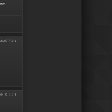
иал.
08:26)
5
19:11)
6