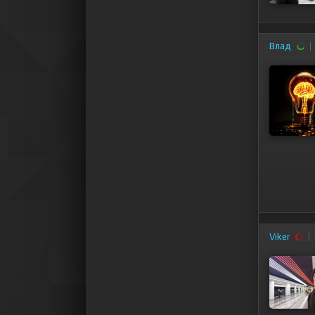
Влад
Viker