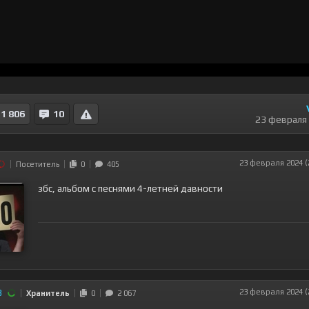
1 806
10
23 февраля
23 февраля 2024 (
Посетитель
0
405
збс, альбом c песнями 4-летней давности
8
23 февраля 2024 (
Хранитель
0
2 067