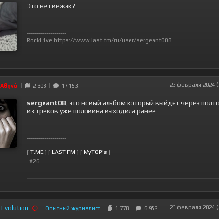
Это не свежак?
--------------------
RockL1ve
https://www.last.fm/ru/user/sergeant008
23 февраля 2024 (
Αθηνά
2 303
17 153
sergeant08
, это новый альбом который выйдет через полто
из треков уже половина выходила ранее
--------------------
[
T.ME
] [
LAST.FM
] [
MyTOP's
]
#26
Evolution
23 февраля 2024 (
Опытный журналист
1 778
6 952