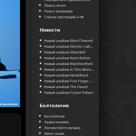
Поиск песен
Поиск альбомов
Список протекций 2-ꝏ
Новости
Новый альбом Blind Channel
Новый альбом Electric Callboy
Новый альбом Ghøstkid
Новый альбом Kami Kehoe
Новый альбом Blacktoothed
Новый альбом In This Moment
Новый альбом Nickelback
Новый альбом Five Finger Death Punch
Новый альбом The Haunt
Новый альбом Future Palace
Болтология
Болтология
Аудиотехника
Посоветуйте музыку...
Кино-топик