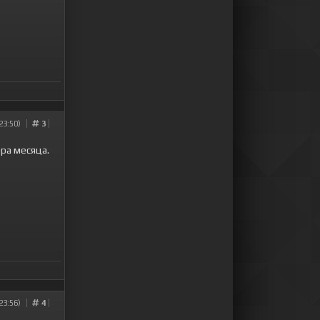
23:50)
3
ра месяца.
23:56)
4