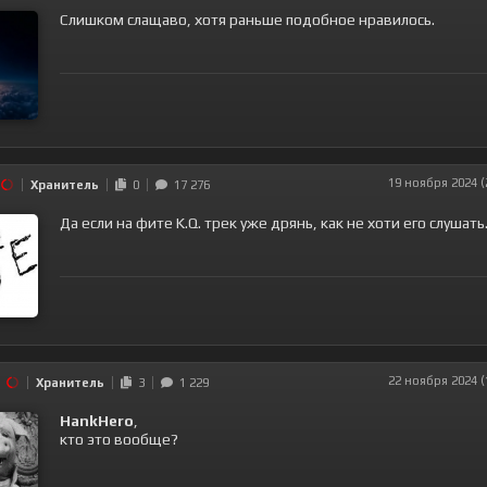
Слишком слащаво, хотя раньше подобное нравилось.
19 ноября 2024 (
Хранитель
0
17 276
Да если на фите K.Q. трек уже дрянь, как не хоти его слушать
22 ноября 2024 (
Хранитель
3
1 229
HankHero
,
кто это вообще?