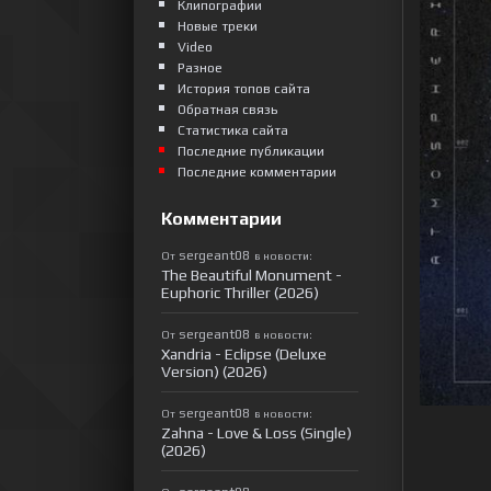
Клипографии
Новые треки
Video
Разное
История топов сайта
Обратная связь
Статистика сайта
Последние публикации
Последние комментарии
Комментарии
sergeant08
От
в новости:
The Beautiful Monument -
Euphoric Thriller (2026)
sergeant08
От
в новости:
Xandria - Eclipse (Deluxe
Version) (2026)
sergeant08
От
в новости:
Zahna - Love & Loss (Single)
(2026)