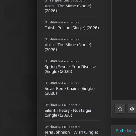
sergeant08
От
в новости:
Voila - The Mime (Single)
(2026)
Иваныч
От
в новости:
Fabvl - Poison (Single) (2026)
Иваныч
От
в новости:
Voila - The Mime (Single)
(2026)
Иваныч
От
в новости:
Spring Fever - Your Disease
(Single) (2026)
Иваныч
От
в новости:
Sever Red - Chains (Single)
(2026)
Иваныч
От
в новости:
Silent Theory - Nustalgia
(Single) (2026)
Иваныч
От
в новости:
Forbidden_
Jeris Johnson - Wish (Single)