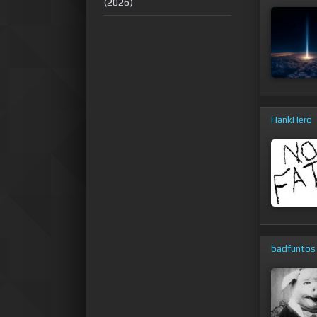
(2026)
HankHero
badfuntos