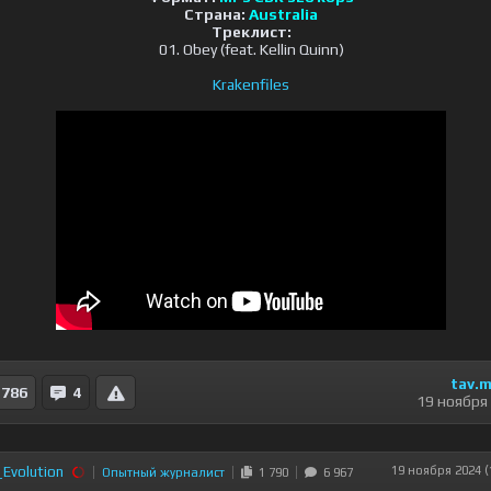
Страна:
Australia
Треклист:
01. Obey (feat. Kellin Quinn)
Krakenfiles
tav.m
786
4
19 ноября
Evolution
19 ноября 2024 (
Опытный журналист
1 790
6 967