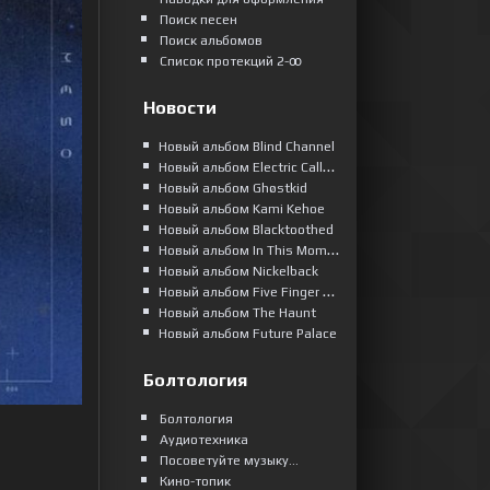
Поиск песен
Поиск альбомов
Список протекций 2-ꝏ
Новости
Новый альбом Blind Channel
Новый альбом Electric Callboy
Новый альбом Ghøstkid
Новый альбом Kami Kehoe
Новый альбом Blacktoothed
Новый альбом In This Moment
Новый альбом Nickelback
Новый альбом Five Finger Death Punch
Новый альбом The Haunt
Новый альбом Future Palace
Болтология
Болтология
Аудиотехника
Посоветуйте музыку...
Кино-топик