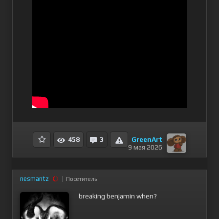
GreenArt
458
3
9 мая 2026
nesmantz
Посетитель
breaking benjamin when?