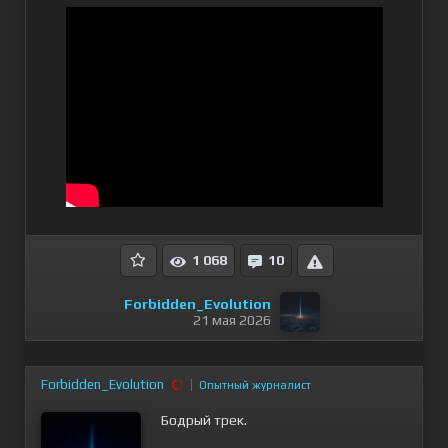
1 068
10
Forbidden_Evolution
21 мая 2026
Forbidden_Evolution
Опытный журналист
Бодрый трек.