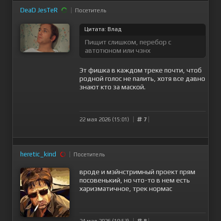
DeaD JesTeR
Посетитель
Цитата: Влад
Пищит слишком, перебор с
автотюном или чзнх
Эт фишка в каждом треке почти, чтоб
родной голос не палить, хотя все давно
знают кто за маской.
22 мая 2026 (15:01)
7
heretic_kind
Посетитель
вроде и мэйнстримный проект прям
посовенький, но что-то в нем есть
харизматичное, трек нормас
24 мая 2026 (19:53)
8