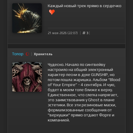
Каждый новый трек прямо в сердечко
21 мая 2026 (22:07)
3
Tonop
Хранитель
Чудесно. Начало по синтвейву
настроило на общий электронный
характер песни в духе GUNSHIP, но
потом пошла жаришка. Альбом “Blood
of Your Empire” - 4 сентября. И чую,
будет в моем топе ближе к верху.
Единственное, что слегка напрягает,
это заимствования у Ghost в плане
эстетики. Все эти резиновые маски,
формализованные сообщения от
"верхушки" прямо отдают Форге и
компанией.