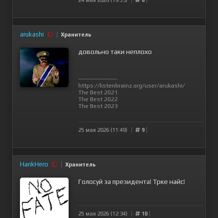
arukashi
Хранитель
довольно таки неплохо
--------------------
https://listenbrainz.org/user/arukashi/
The Best 2021
The Best 2022
The Best 2023
25 мая 2026 (11:49)
9
HankHero
Хранитель
Голосуй за президента! Трке найс!
25 мая 2026 (12:34)
10