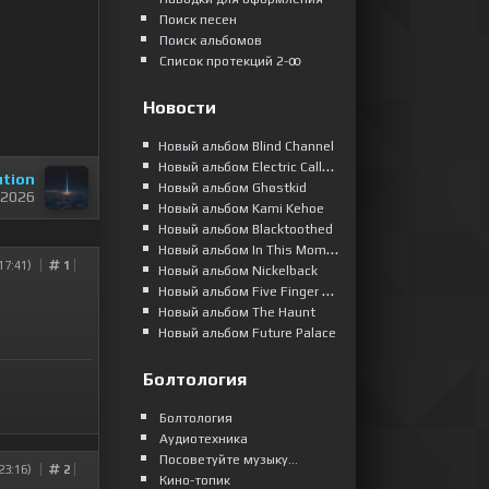
Поиск песен
Поиск альбомов
Список протекций 2-ꝏ
Новости
Новый альбом Blind Channel
Новый альбом Electric Callboy
ution
Новый альбом Ghøstkid
 2026
Новый альбом Kami Kehoe
Новый альбом Blacktoothed
Новый альбом In This Moment
17:41)
1
Новый альбом Nickelback
Новый альбом Five Finger Death Punch
Новый альбом The Haunt
Новый альбом Future Palace
Болтология
Болтология
Аудиотехника
Посоветуйте музыку...
23:16)
2
Кино-топик