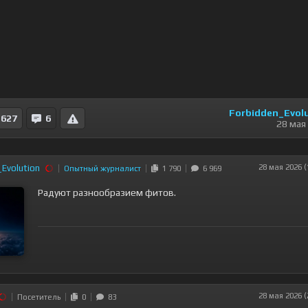
Forbidden_Evol
627
6
28 мая
Evolution
28 мая 2026 (
Опытный журналист
1 790
6 969
Радуют разнообразием фитов.
28 мая 2026 (
Посетитель
0
83