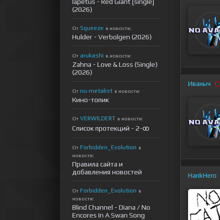
Iapetus - Red Giant [single]
(2026)
Squeeze
От
в новости:
Hulder - Verbolgen (2026)
arukashi
От
в новости:
Zahna - Love & Loss (Single)
(2026)
Иваныч
nu-metalist
От
в новости:
Кино-топик
VERWILDERT
От
в новости:
Список протекций - 2-ꝏ
Forbidden_Evolution
От
в
новости:
Правила сайта и
добавления новостей
HankHero
Forbidden_Evolution
От
в
новости:
Blind Channel - Diana / No
Encores In A Swan Song