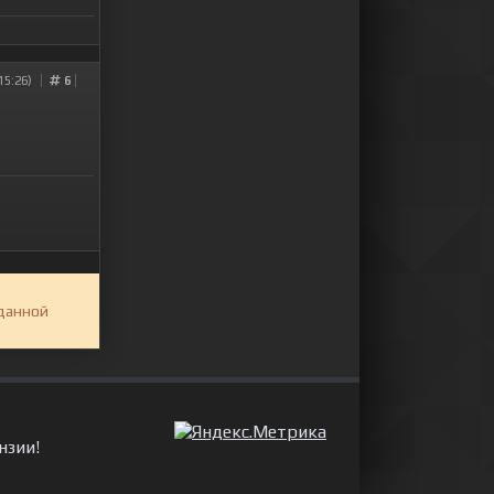
15:26)
6
 данной
нзии!