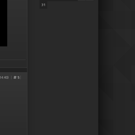
31
14:40)
5