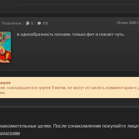
29 мая 2026 (
Посетитель
0
831
в однообразность погнали. только фит и спасает чуть.
ация
ли, находящиеся в группе
Гости
, не могут оставлять комментарии к
ии.
накомительных целях. После ознакомления покупайте лице
ладателям