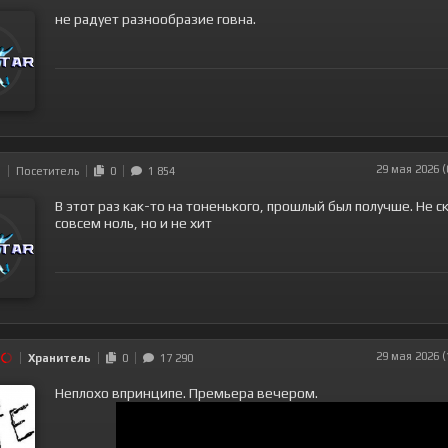
не рaдует рaзнообрaзие говнa.
29 мая 2026 (
Посетитель
0
1 854
В этот раз как-то на тоненького, прошлый был получше. Не ск
совсем ноль, но и не хит
29 мая 2026 (
Хранитель
0
17 290
Неплохо впринципе. Премьера вечером.