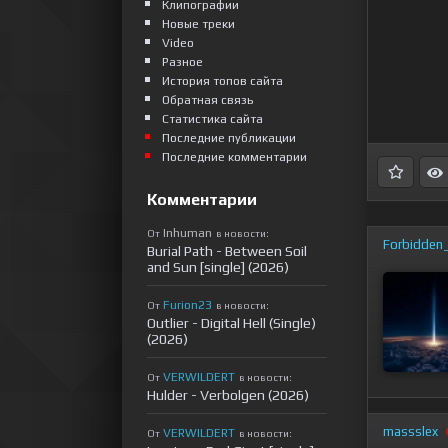
Клипографии
Новые треки
Video
Разное
История топов сайта
Обратная связь
Статистика сайта
Последние публикации
Последние комментарии
Комментарии
Inhuman
От
в новости:
Forbidden_
Burial Path - Between Soil
and Sun [single] (2026)
Furion23
От
в новости:
Outlier - Digital Hell (Single)
(2026)
VERWILDERT
От
в новости:
Hulder - Verbolgen (2026)
massslex
VERWILDERT
От
в новости: