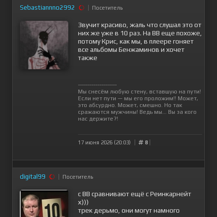
Sebastiannno2992
Посетитель
Звучит красиво, жаль что слушал это от
них же уже в 10 раз. На BB еще похоже,
потому Крис, как мы, в плеере гоняет
все альбомы Бенжаминов и хочет
также
--------------------
Мы снесём любую стену, вставшую на пути!
Если нет пути — мы его проложим!! Может,
это абсурдно. Может, смешно. Но так
сражаются мужчины! Ведь мы… Вы за кого
нас держите?!
17 июня 2026 (20:03)
8
digital99
Посетитель
c ВВ сравнивают ещё с Реинкарнейт
х)))
трек дерьмо, они могут намного