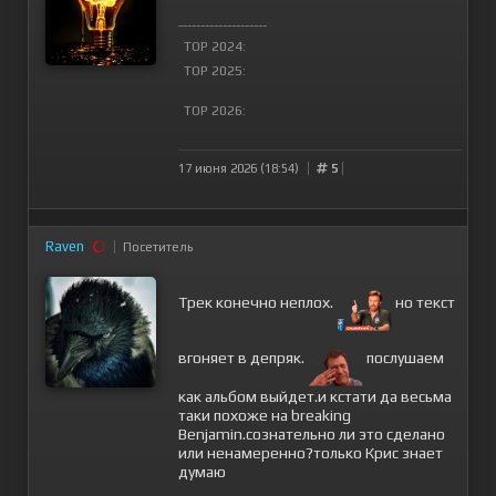
--------------------
TOP 2024:
TOP 2025:
TOP 2026:
17 июня 2026 (18:54)
5
Raven
Посетитель
Трек конечно неплох.
но текст
вгоняет в депряк.
послушаем
как альбом выйдет.и кстати да весьма
таки похоже на breaking
Benjamin.сознательно ли это сделано
или ненамеренно?только Крис знает
думаю