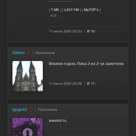
--------------------
[
T.ME
] [
LAST.FM
] [
MyTOP's
]
#26
17 июня 2026 (20:25)
10
Dekker
Посетитель
Вполне годно. Пока 2 из 2-ух залетели.
17 июня 2026 (20:29)
11
Igogo42
Посетитель
унылость