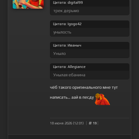
Цитата: digital99
трек дерьмо
Цитата: Igogo42
унылость
Цитата: Иваныч
Уныло
Цитата: Allegiance
Унылая ебанина
чёб такого оригинального мне тут
написать... аай в песду
18 июня 2026 (12:01)
19