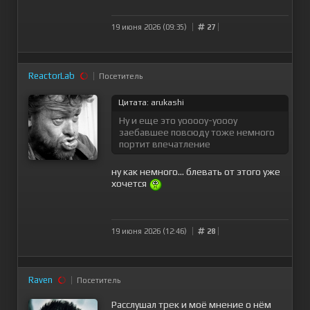
19 июня 2026 (09:35)
27
ReactorLab
Посетитель
Цитата: arukashi
Ну и еще это уооооу-уоооу
заебавшее повсюду тоже немного
портит впечатление
ну как немного... блевать от этого уже
хочется
19 июня 2026 (12:46)
28
Raven
Посетитель
Расслушал трек и моё мнение о нём