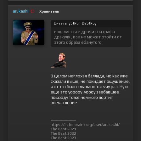
arukashi
Хранитель
Цитата: yStRoi_DeStRoy
вокалист все дрочит на графа
дракулу , все не может отойти от
этого образа ебанутого
В целом неплохая баллада, но как уже
сказали выше, не покидает ощущение,
что это было слышано тысячу раз. Ну и
еще это уооооу-уоооу заебавшее
повсюду тоже немного портит
впечатление
--------------------
https://listenbrainz.org/user/arukashi/
The Best 2021
The Best 2022
The Best 2023