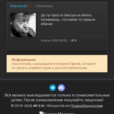
ReactorLab
Посетитель
Да тут просто смотря на облогу
понимаешь, что какая-то чушьня
ибаная
8 июля 2026 (09:02)
8
Информация
Посетители, находящиеся в группе
Гости
, не могут
оставлять комментарии к данной публикации.
Вся музыка выкладывается только в ознакомительных
целях. После ознакомления покупайте лицензии!
© 2019-2026
AP 2.0
/ Alterportal.net
Правообладателям