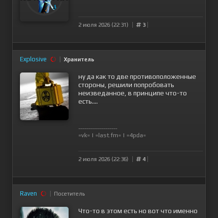
2 июля 2026 (22:31)
3
Explosive
Хранитель
ну да как то две противоположенные
стороны, решили попробовать
неизведанное, в принципе что-то
есть....
--------------------
=vk=
|
=last.fm=
|
=4pda=
2 июля 2026 (22:36)
4
Raven
Посетитель
Что-то в этом есть но вот что именно