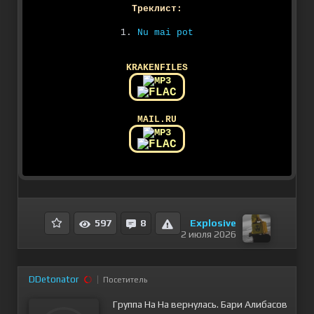
Треклист:
1.
Nu mai pot
KRAKENFILES
MAIL.RU
Explosive
597
8
2 июля 2026
DDetonator
Посетитель
Группа На На вернулась. Бари Алибасов