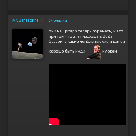
Mr. Benzedrine
Журналист
они на Epitaph теперь охренеть, и это
при том что эта пиздюша в 2022
базарила какие лейблы плохие и как ей
хорошо быть инди
ну окей