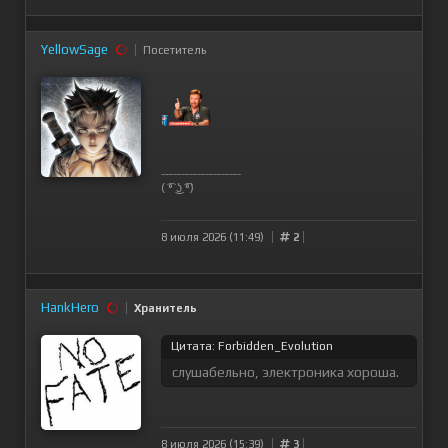
YellowSage
Посетитель
--------------------
( ͡° ͜ʖ ͡°)
8 июля 2026 (11:49)
2
HankHero
Хранитель
Цитата: Forbidden_Evolution
слушабельно, электроника хороша.
8 июля 2026 (15:39)
3