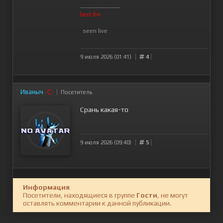
--------------------
last.fm
seen live
9 июля 2026 (01:41)
4
Иваныч
Посетитель
Срань какая-то
9 июля 2026 (09:40)
5
Информация
Посетители, находящиеся в группе
Гости
, не могут
оставлять комментарии к данной публикации.