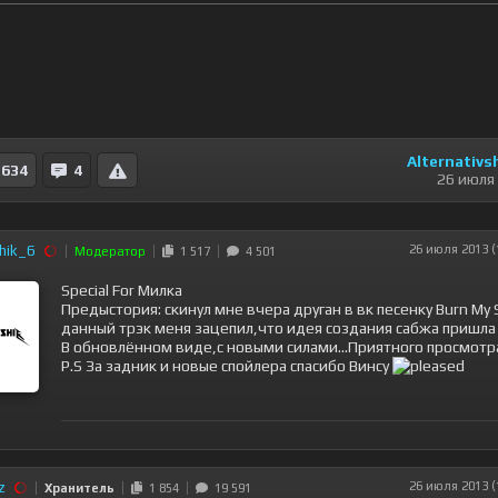
Alternativs
634
4
26 июля
shik_6
26 июля 2013 (
Модератор
1 517
4 501
Special For Милка
Предыстория: скинул мне вчера друган в вк песенку Burn My 
данный трэк меня зацепил,что идея создания сабжа пришла 
В обновлённом виде,с новыми силами...Приятного просмотра
P.S За задник и новые спойлера спасибо Винсу
z
26 июля 2013 (
Хранитель
1 854
19 591