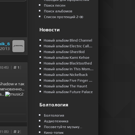
Поиск песен
Поиск альбомов
Список протекций 2-ꝏ
Новости
Новый альбом Blind Channel
hik_6
Новый альбом Electric Callboy
 2013
Новый альбом Ghøstkid
Новый альбом Kami Kehoe
Новый альбом Blacktoothed
10:45)
1
Новый альбом In This Moment
Новый альбом Nickelback
Новый альбом Five Finger Death Punch
Shadow и так
Новый альбом The Haunt
мгновенно...
Новый альбом Future Palace
...
Болтология
Болтология
Аудиотехника
Посоветуйте музыку...
11:05)
2
Кино-топик