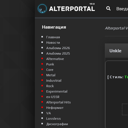
Навигация
Alterportal 
Главная
Новости
Альбомы 2026
Unkle
Альбомы 2025
Alternative
Punk
Сore
Metal
[ Стиль:
T
Industrial
Rock
Experimental
ex-USSR
Alterportal Hits
Неформат
VA
Lossless
Дискографии