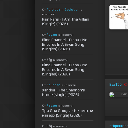
Forbidden_Evolution
От
в
новости:
Rain Paris - I Am The Villain
(Single) (2026)
Rayzor
От
в новости:
Blind Channel - Diana / No
Encores In A Swan Song
(Singles) (2026)
Bfg
От
в новости:
Blind Channel - Diana / No
Encores In A Swan Song
(Singles) (2026)
Eva155
Squeeze
От
в новости:
Xandria - The Shannon's
Home [single] (2026)
Rayzor
От
в новости:
Три Дня Дождя - Не смотри
наверх [Single] (2026)
stigmurder
Bfg
От
в новости: