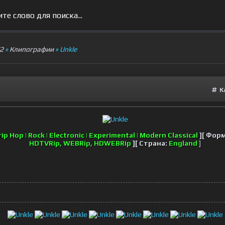
V2
»
Клипографии
» Unkle
К
rip Hop | Rock | Electronic | Experimental | Modern Classical
][ Фор
HDTVRip, WEBRip, HDWEBRip
][ Страна:
England
]