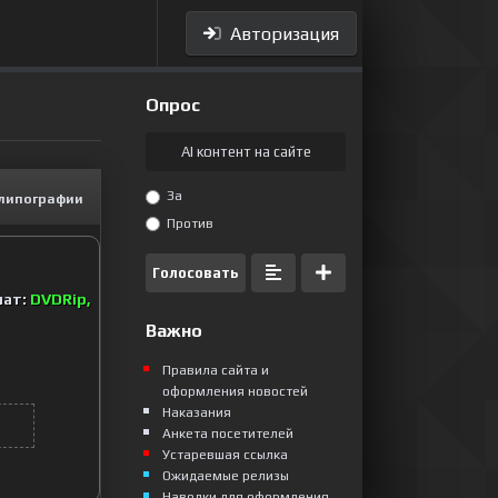
Авторизация
Опрос
AI контент на сайте
За
липографии
Против
Голосовать
мат:
DVDRip,
Важно
Правила сайта и
оформления новостей
Наказания
Анкета посетителей
Устаревшая ссылка
Ожидаемые релизы
Наводки для оформления