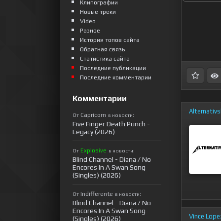
Клипографии
Новые треки
Video
Разное
История топов сайта
Обратная связь
Статистика сайта
Последние публикации
Последние комментарии
Комментарии
Alternativ
Capricorn
От
в новости:
Five Finger Death Punch -
Legacy (2026)
Explosive
От
в новости:
Blind Channel - Diana / No
Encores In A Swan Song
(Singles) (2026)
Indifferente
От
в новости:
Blind Channel - Diana / No
Encores In A Swan Song
Vince Lope
(Singles) (2026)