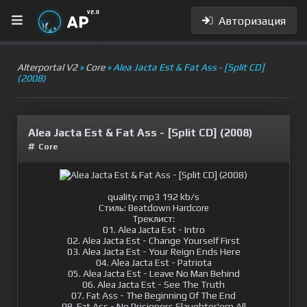
Авторизация
Alterportal V2
»
Сore
» Alea Jacta Est & Fat Ass - [Split CD]
(2008)
Alea Jacta Est & Fat Ass - [Split CD] (2008)
Сore
quality: mp3 192 kb/s
Стиль:
Beatdown Hardcore
Треклист:
01. Alea Jacta Est - Intro
02. Alea Jacta Est - Change Yourself First
03. Alea Jacta Est - Your Reign Ends Here
04. Alea Jacta Est - Patriota
05. Alea Jacta Est - Leave No Man Behind
06. Alea Jacta Est - See The Truth
07. Fat Ass - The Beginning Of The End
08. Fat Ass - No Prisioners Slaughter'em All