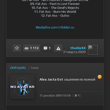
09. Fat Ass - Past Is Lost Forever
10. Fat Ass - The Devil's Rejects
11. Fat Ass - Burn His World
12. Fat Ass - Outro
Mediafire.com
|
ifolder.ru
theAleXX
1 113
1
31 марта 2009
xXxFuryxXx
Гости
Alea Jacta Est
зацепили по полной
15 декабря 2009 (10:54)
1