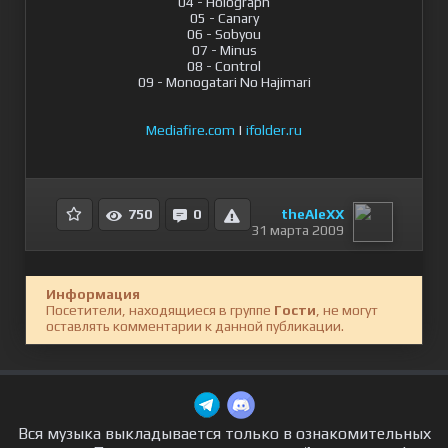
04 - Holograph
05 - Canary
06 - Sobyou
07 - Minus
08 - Control
09 - Monogatari No Hajimari
Mediafire.com
|
ifolder.ru
theAleXX
750
0
31 марта 2009
Информация
Посетители, находящиеся в группе
Гости
, не могут
оставлять комментарии к данной публикации.
Вся музыка выкладывается только в ознакомительных