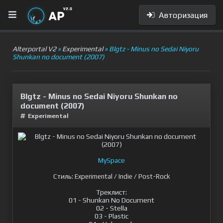
Авторизация
Alterportal V2
»
Experimental
» Blgtz - Minus no Sedai Niyoru
Shunkan no dоcument (2007)
Blgtz - Minus no Sedai Niyoru Shunkan no
dоcument (2007)
Experimental
MySpace
Стиль:
Experimental / Indie / Post-Rock
Треклист:
01 - Shunkan No Document
02 - Stella
03 - Plastic