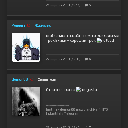
21 апреля 2013 (15:11)
5
Penguin
Журналист
ого! качаю, спасибо, помню выкладывал
трек Блики - хороший трек
22 апреля 2013 (12:39)
6
demon88
Хранитель
Отлично просто
--------------------
lastfm
/
demon88 muzic archive
/
HITS
Industrial
/
Telegram
22 апреля 2013 (17:46)
7