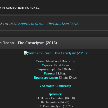
V2
»
ex-USSR
» Northern Ocean - The Cataclysm (2016)
n Ocean - The Cataclysm (2016)
Стиль:
Metalcore / Deathcore
Страна:
Kazakhstan
Формат:
mp3, cbr 320 kbps
Размер:
91,6 mb
Время звучания:
33 min 45 sec
VKontakte
/
Bandcamp
Треклист:
01. Human Execution (04:18)
02. Impostors (04:28)
03. The Cataclysm (03:20)