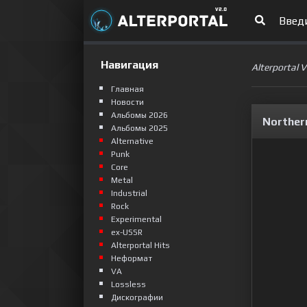
Навигация
Alterportal 
Главная
Новости
Альбомы 2026
Norther
Альбомы 2025
Alternative
Punk
Сore
Metal
Industrial
Rock
Experimental
ex-USSR
Alterportal Hits
Неформат
VA
Lossless
Дискографии