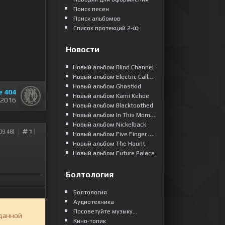
Поиск песен
Поиск альбомов
Список протекций 2-ꝏ
Новости
Новый альбом Blind Channel
Новый альбом Electric Callboy
Новый альбом Ghøstkid
e 404
Новый альбом Kami Kehoe
 2016
Новый альбом Blacktoothed
Новый альбом In This Moment
Новый альбом Nickelback
09:48)
1
Новый альбом Five Finger Death Punch
Новый альбом The Haunt
Новый альбом Future Palace
Болтология
Болтология
Аудиотехника
Посоветуйте музыку...
 данной
Кино-топик