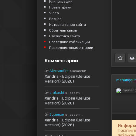
Клипографии
Новые треки
Video
Разное
История топов сайта
Обратная связь
Статистика сайта
Последние публикации
Последние комментарии
Комментарии
Alexsunfire
От
в новости:
Xandria - Eclipse (Deluxe
menanggu
Version) (2026)
arukashi
От
в новости:
Xandria - Eclipse (Deluxe
Version) (2026)
Squeeze
От
в новости:
Xandria - Eclipse (Deluxe
Version) (2026)
Информ
Посетите
публикац