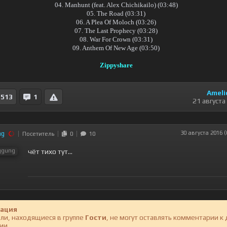
04. Manhunt (feat. Alex Chichikailo) (03:48)
05. The Road (03:31)
06. A Plea Of Moloch (03:26)
07. The Last Prophecy (03:28)
08. War For Crown (03:31)
09. Anthem Of New Age (03:50)
Zippyshare
Ameli
513
1
21 августа
ng
30 августа 2016 (
Посетитель
0
10
чёт тихо тут...
ация
ли, находящиеся в группе
Гости
, не могут оставлять комментарии к
ии.