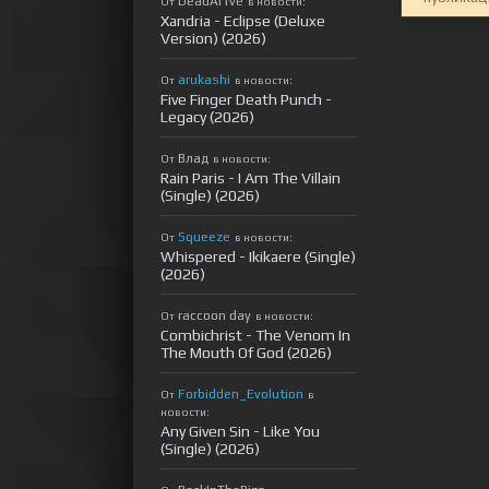
DeadAl1ve
От
в новости:
Xandria - Eclipse (Deluxe
Version) (2026)
arukashi
От
в новости:
Five Finger Death Punch -
Legacy (2026)
Влад
От
в новости:
Rain Paris - I Am The Villain
(Single) (2026)
Squeeze
От
в новости:
Whispered - Ikikaere (Single)
(2026)
raccoon day
От
в новости:
Combichrist - The Venom In
The Mouth Of God (2026)
Forbidden_Evolution
От
в
новости:
Any Given Sin - Like You
(Single) (2026)