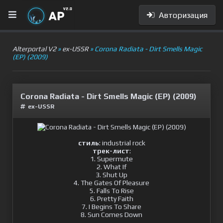
Авторизация
Alterportal V2
»
ex-USSR
» Corona Radiata - Dirt Smells Magic
(EP) (2009)
Corona Radiata - Dirt Smells Magic (EP) (2009)
ex-USSR
стиль
: industrial rock
трек-лист
:
1. Supermute
2. What If
3. Shut Up
4. The Gates Of Pleasure
5. Falls To Rise
6. Pretty Faith
7. I Begins To Share
8. Sun Comes Down