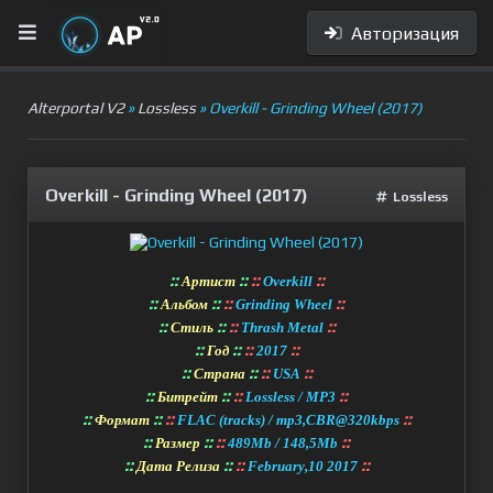
Авторизация
Alterportal V2
»
Lossless
» Overkill - Grinding Wheel (2017)
Overkill - Grinding Wheel (2017)
Lossless
::
::
::
::
Артист
Overkill
::
::
::
::
Альбом
Grinding Wheel
::
::
::
::
Стиль
Thrash Metal
::
::
::
::
Год
2017
::
::
::
::
Страна
USA
::
::
::
::
Битрейт
Lossless / MP3
::
::
::
::
Формат
FLAC (tracks) / mp3,CBR@320kbps
::
::
::
::
Размер
489Mb / 148,5Mb
::
::
::
::
Дата Релиза
February,10 2017