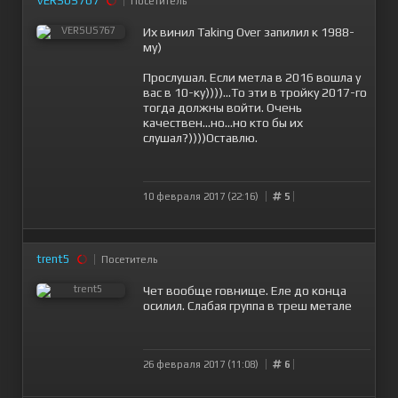
VERSUS767
Посетитель
Их винил Taking Over запилил к 1988-
му)
Прослушал. Если метла в 2016 вошла у
вас в 10-ку))))...То эти в тройку 2017-го
тогда должны войти. Очень
качествен...но...но кто бы их
слушал?))))Оставлю.
10 февраля 2017 (22:16)
5
trent5
Посетитель
Чет вообще говнище. Еле до конца
осилил. Слабая группа в треш метале
26 февраля 2017 (11:08)
6