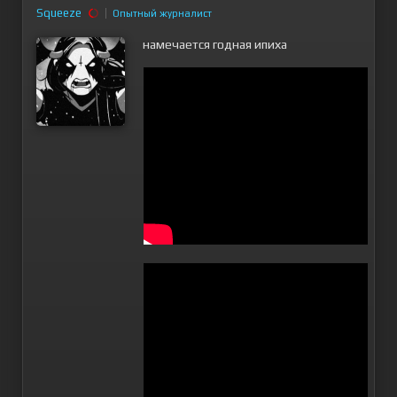
Squeeze
Опытный журналист
намечается годная ипиха