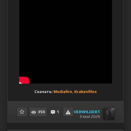
Скачать:
Mediafire
,
Krakenfiles
VERWILDERT
350
1
8 мая 2026