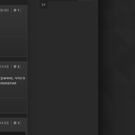
31
00:45)
1
13:43)
2
транно, что о
елопатил
14:03)
3