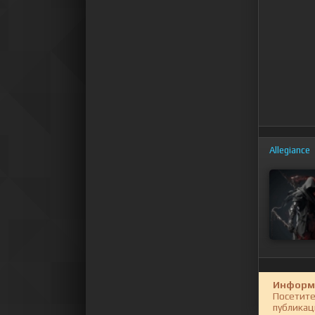
Allegiance
Информ
Посетите
публикац