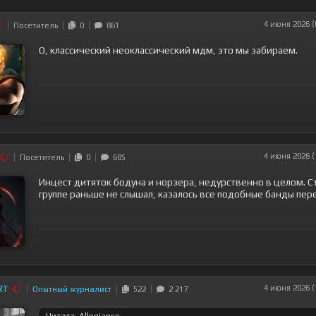
4 июня 2026 (
Посетитель
0
861
О, классический неоклассический мдм, это мы забираем.
4 июня 2026 (
Посетитель
0
685
Инцест дитяток бодуна и норзера, недурственно в целом. С
группе раньше не слышал, казалось все подобные банды пер
RT
4 июня 2026 (
Опытный журналист
522
2 217