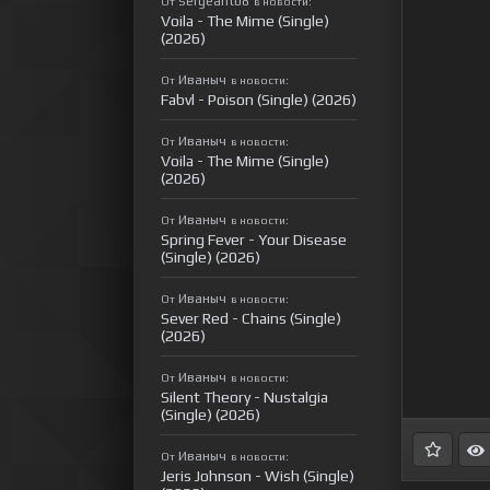
sergeant08
От
в новости:
Voila - The Mime (Single)
(2026)
Иваныч
От
в новости:
Fabvl - Poison (Single) (2026)
Иваныч
От
в новости:
Voila - The Mime (Single)
(2026)
Иваныч
От
в новости:
Spring Fever - Your Disease
(Single) (2026)
Иваныч
От
в новости:
Sever Red - Chains (Single)
(2026)
Иваныч
От
в новости:
Silent Theory - Nustalgia
(Single) (2026)
Иваныч
От
в новости:
Jeris Johnson - Wish (Single)