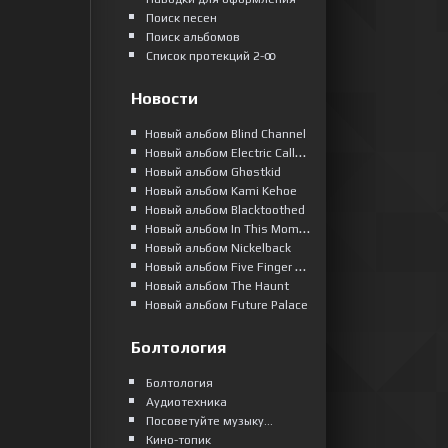
Поиск песен
Поиск альбомов
Список протекций 2-ꝏ
Новости
Новый альбом Blind Channel
Новый альбом Electric Callboy
Новый альбом Ghøstkid
Новый альбом Kami Kehoe
Новый альбом Blacktoothed
Новый альбом In This Moment
Новый альбом Nickelback
Новый альбом Five Finger Death Punch
Новый альбом The Haunt
Новый альбом Future Palace
Болтология
Болтология
Аудиотехника
Посоветуйте музыку...
Кино-топик