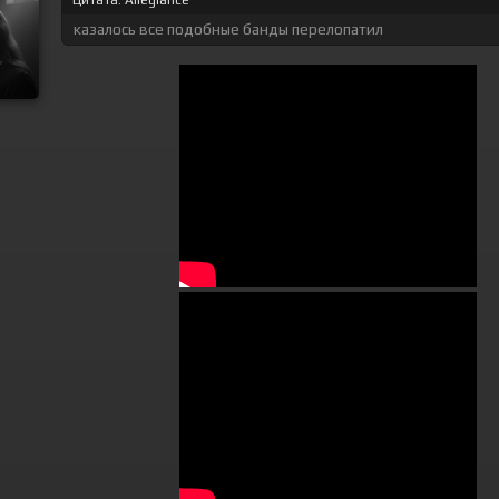
Цитата: Allegiance
казалось все подобные банды перелопатил