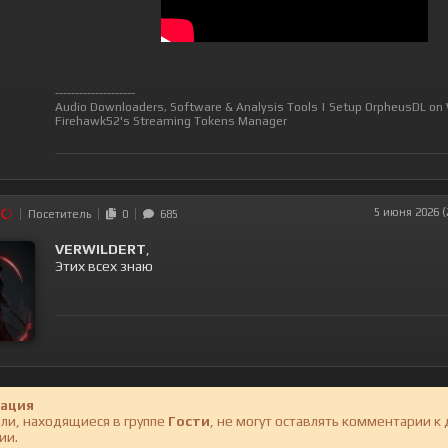
--------------------
Audio Downloaders, Software & Analysis Tools
|
Setup OrpheusDL on
Firehawk52's Streaming Tokens Manager
5 июня 2026 (
Посетитель
0
685
VERWILDERT
,
Этих всех знаю
ация
ли, находящиеся в группе
Гости
, не могут оставлять комментарии к
ии.