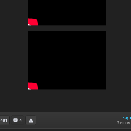
Squ
481
4
3 июня