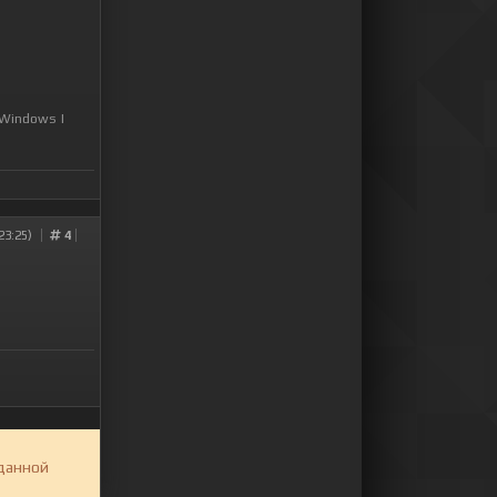
 Windows
|
23:25)
4
 данной