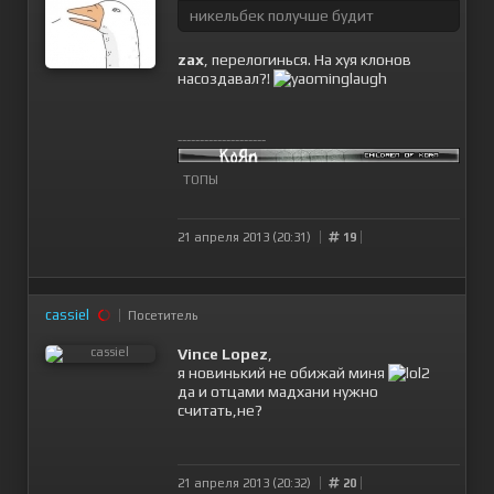
никельбек получше будит
zax
, перелогинься. На хуя клонов
насоздавал?!
--------------------
ТОПЫ
21 апреля 2013 (20:31)
19
cassiel
Посетитель
Vince Lopez
,
я новинький не обижай миня
да и отцами мадхани нужно
считать,не?
21 апреля 2013 (20:32)
20