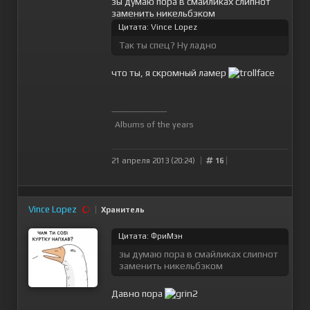
зы думаю пора в смайликах слипнот
заменить никельбэком
Цитата: Vince Lopez
Так ты спец? Ну ладно
что ты, я скромный ламер
--------------------
Albums of the years
21 апреля 2013 (20:24)
16
Vince Lopez
Хранитель
Цитата: ФриМэн
зы думаю пора в смайликах слипнот
заменить никельбэком
Давно пора