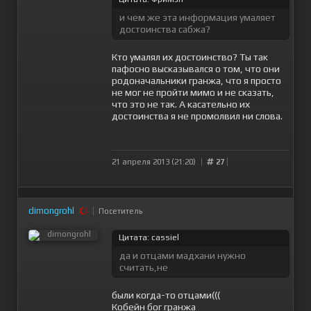
и чем же эта информация умаляет
достоинства сабжа?
Кто умалял их достоинство? Ты так
пафосно высказывался о том, что они
родоначальники гранжа, что я просто
не мог не пройти мимо и не сказать,
что это не так. А касательно их
достоинства я не промолвил ни слова.
21 апреля 2013 (21:20)
27
dimongrohl
Посетитель
Цитата: cassiel
да и отцами мадхани нужно
считать,не
были когда-то отцами(((
Кобейн бог гранжа