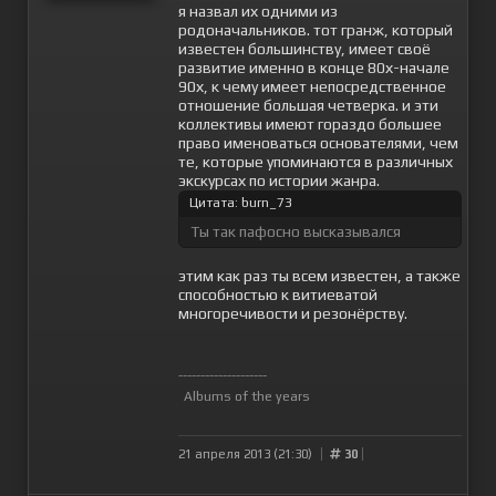
я назвал их одними из
родоначальников. тот гранж, который
известен большинству, имеет своё
развитие именно в конце 80х-начале
90х, к чему имеет непосредственное
отношение большая четверка. и эти
коллективы имеют гораздо большее
право именоваться основателями, чем
те, которые упоминаются в различных
экскурсах по истории жанра.
Цитата: burn_73
Ты так пафосно высказывался
этим как раз ты всем известен, а также
способностью к витиеватой
многоречивости и резонёрству.
--------------------
Albums of the years
21 апреля 2013 (21:30)
30