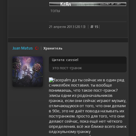
ТОПЫ
21 апреля 2013 (20:13)
15
Juan Matus
Хранитель
Цитата: cassiel
это пост-гранж
да ты сейчас их в один ряд
с никелбек поставил. ты вообще
понимаешь, что такое пост-гранж?
элисы одни из родоначальников
гранжа, если они сейчас играют музыку,
отличающуюся от того, что они делали
в 90е, это не даёт повода называть их
постгранжем. просто для того, что они
делают сейчас, пока ещё нет чёткого
определения. всё же ближе всего они к
олдскульному гранжу