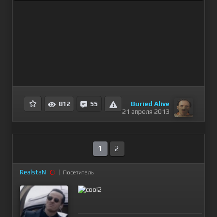
Buried Alive
812
55
21 апреля 2013
1
2
RealstaN
Посетитель