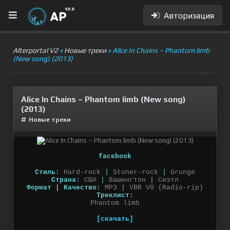
Авторизация
Alterportal V2
»
Новые треки
» Alice In Chains – Phantom limb
(New song) (2013)
Alice In Chains – Phantom limb (New song)
(2013)
Новые треки
facebook
Стиль:
Hard-rock
|
Stoner-rock
|
Grunge
Страна:
США
|
Вашингтон
|
Сиэтл
Формат | Качество:
MP3
|
VBR V0 (Radio-rip)
Треклист:
Phantom limb
[скачать]