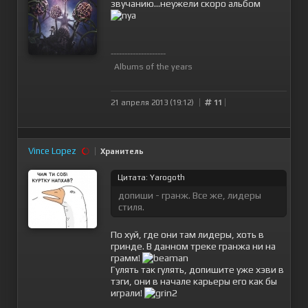
звучанию...неужели скоро альбом
--------------------
Albums of the years
21 апреля 2013 (19:12)
11
Vince Lopez
Хранитель
Цитата: Yarogoth
допиши - гранж. Все же, лидеры
стиля.
По хуй, где они там лидеры, хоть в
гринде. В данном треке гранжа ни на
грамм!
Гулять так гулять, допишите уже хэви в
тэги, они в начале карьеры его как бы
играли!