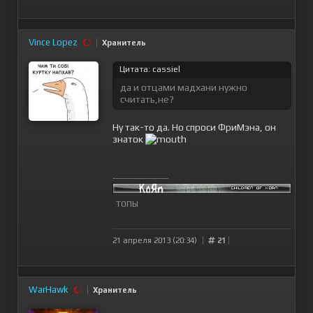
Vince Lopez
Хранитель
Цитата: cassiel
да и отцами мадхани нужно
считать,не?
Ну так-то да. Но спроси ФриМэна, он
знаток
--------------------
ТОПЫ
21 апреля 2013 (20:34)
21
WarHawk
Хранитель