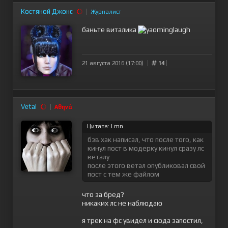
Костяной Джонс
Журналист
баньте виталика
21 августа 2016 (17:00)
14
Vetal
Αθηνά
Цитата: Lmn
бзв хак написал, что после того, как
кинул пост в модерку кинул сразу лс
веталу
после этого ветал опубликовал свой
пост с тем же файлом
что за бред?
никаких лс не наблюдаю
я трек на фс увидел и сюда запостил,