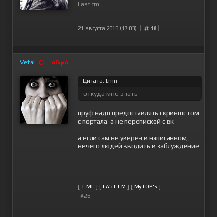
Last.fm
21 августа 2016 (17:03)
18
Vetal
Αθηνά
Цитата: Lmn
откуда мне знать
пруф надо предоставлять скриншотом
с портала, а не перепиской с вк
а если сам не уверен в написанном,
нечего людей вводить в заблуждение
--------------------
[
T.ME
] [
LAST.FM
] [
MyTOP's
]
#26