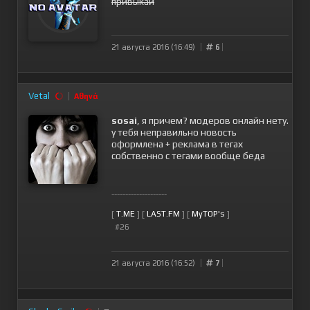
привыкай
21 августа 2016 (16:49)
6
Vetal
Αθηνά
sosai
, я причем? модеров онлайн нету.
у тебя неправильно новость
оформлена + реклама в тегах
собственно с тегами вообще беда
--------------------
[
T.ME
] [
LAST.FM
] [
MyTOP's
]
#26
21 августа 2016 (16:52)
7