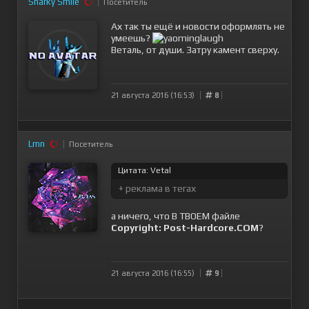
Sharky Smile
Посетитель
Ах так ты ещё и новости оформлять не
умеешь?
Веталь, от души. Затру камент сверху.
21 августа 2016 (16:53)
8
Lmn
Посетитель
Цитата: Vetal
+ реклама в тегах
а ничего, что В ТВОЕМ файле
Copyright: Post-Hardcore.COM
?
21 августа 2016 (16:55)
9