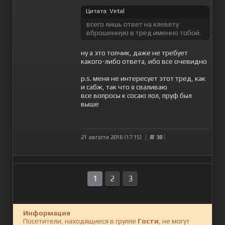
Цитата: Vetal
всего лишь ответ на клевету
вброшенную в тред именно тобой.
ну а это топчик, даже не требует
какого-либо ответа, ибо все очевидно
p.s. меня не интересует этот тред, как
и сабж, так что я сваливаю
все вопросы к сосаю лол, пруф был
выше
21 августа 2016 (17:15)
30
1
2
3
Информация
Посетители, находящиеся в группе
Гости
, не могут