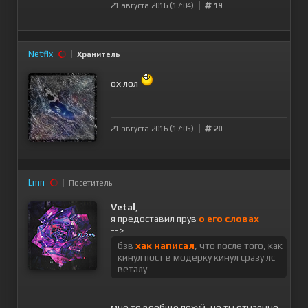
21 августа 2016 (17:04)
19
Netflx
Хранитель
ох лол
21 августа 2016 (17:05)
20
Lmn
Посетитель
Vetal
,
я предоставил прув
о его словах
-->
бзв
хак написал
, что после того, как
кинул пост в модерку кинул сразу лс
веталу
мне то вообще похуй, но ты отчаянно