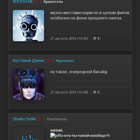
ROCKSTAR
Хранитель
музон местами норм но в целом фигня.
особенно на фоне прошлого сингла.
21 августа 2016 (16:45)
4
Костяной Джонс
Журналист
ну такое, очередной бисайд
21 августа 2016 (16:48)
5
Sharky Smile
Посетитель
sosai
,
а кто ты такой вообще?!