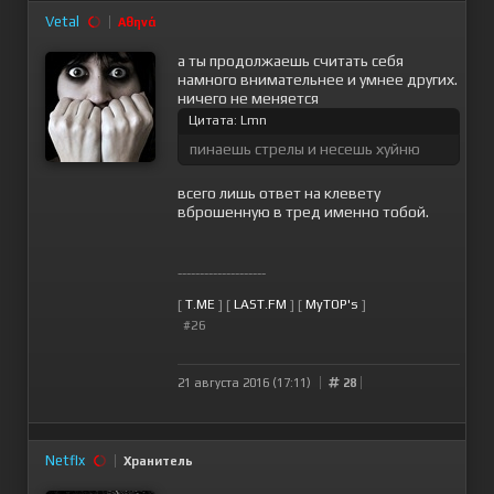
Vetal
Αθηνά
а ты продолжаешь считать себя
намного внимательнее и умнее других.
ничего не меняется
Цитата: Lmn
пинаешь стрелы и несешь хуйню
всего лишь ответ на клевету
вброшенную в тред именно тобой.
--------------------
[
T.ME
] [
LAST.FM
] [
MyTOP's
]
#26
21 августа 2016 (17:11)
28
Netflx
Хранитель