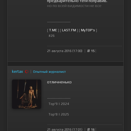
предварительно теги поправив.
но по всей видимости не все
--------------------
[
T.ME
] [
LAST.FM
] [
MyTOP's
]
#26
21 августа 2016 (17:00)
15
kertax
Опытный журналист
отличненько
--------------------
Top'9 | 2024
Top'8 | 2025
21 августа 2016 (17:01)
16