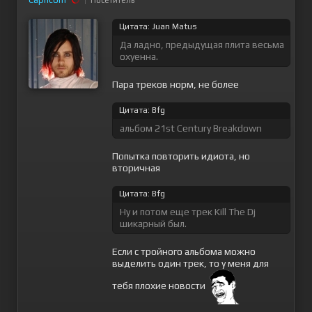
Цитата: Juan Matus
Да ладно, предыдущая плита весьма
охуенна.
Пара треков норм, не более
Цитата: Bfg
альбом 21st Century Breakdown
Попытка повторить идиота, но
вторичная
Цитата: Bfg
Ну и потом еще трек Kill The Dj
шикарный был.
Если с тройного альбома можно
выделить один трек, то у меня для
тебя плохие новости