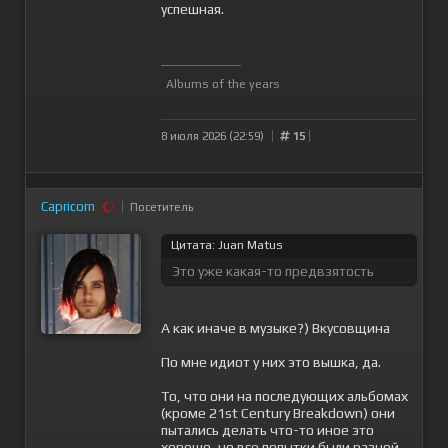
успешная.
--------------------
Albums of the years
8 июля 2026 (22:59)
15
Capricorn
Посетитель
Цитата: Juan Matus
Это уже какая-то предвзятость
А как иначе в музыке?) Вкусовщина
По мне идиот у них это вышка, да.
То, что они на последующих альбомах
(кроме 21st Century Breakdown) они
пытались делать что-то иное это
хорошо, но все попытки были разной