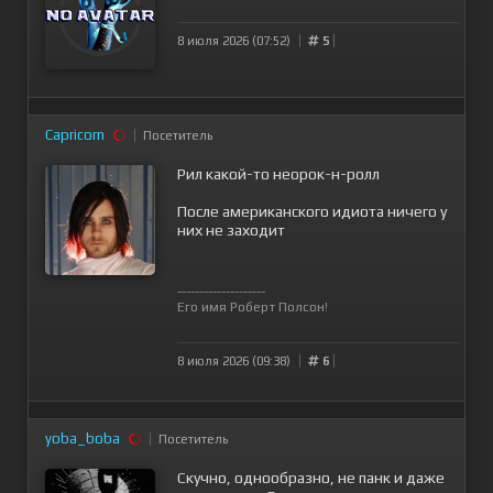
8 июля 2026 (07:52)
5
Capricorn
Посетитель
Рил какой-то неорок-н-ролл
После американского идиота ничего у
них не заходит
--------------------
Его имя Роберт Полсон!
8 июля 2026 (09:38)
6
yoba_boba
Посетитель
Скучно, однообразно, не панк и даже