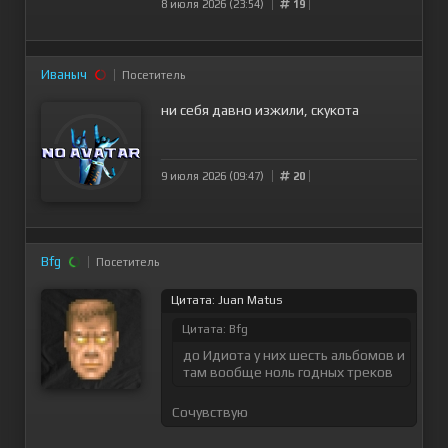
8 июля 2026 (23:54)
19
Иваныч
Посетитель
ни себя давно изжили, скукота
9 июля 2026 (09:47)
20
Bfg
Посетитель
Цитата: Juan Matus
Цитата: Bfg
до Идиота у них шесть альбомов и
там вообще ноль годных треков
Сочувствую