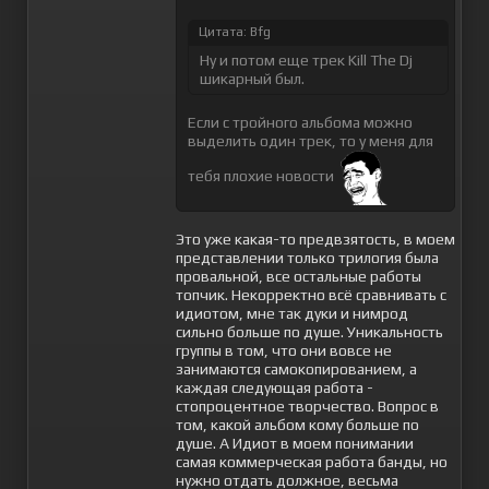
Цитата: Bfg
Ну и потом еще трек Kill The Dj
шикарный был.
Если с тройного альбома можно
выделить один трек, то у меня для
тебя плохие новости
Это уже какая-то предвзятость, в моем
представлении только трилогия была
провальной, все остальные работы
топчик. Некорректно всё сравнивать с
идиотом, мне так дуки и нимрод
сильно больше по душе. Уникальность
группы в том, что они вовсе не
занимаются самокопированием, а
каждая следующая работа -
стопроцентное творчество. Вопрос в
том, какой альбом кому больше по
душе. А Идиот в моем понимании
самая коммерческая работа банды, но
нужно отдать должное, весьма