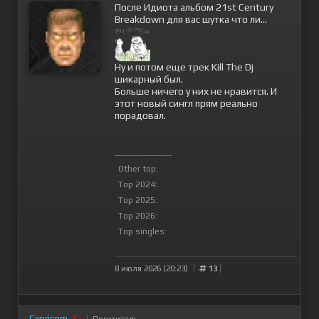
После Идиота альбом 21st Century
Breakdown для вас шутка что ли...
Ну и потом еще трек Kill The Dj
шикарный был.
Больше ничего у них не нравится. И
этот новый сингл прям реально
порадовал.
--------------------
Other top:
Top 2024:
Top 2025:
Top 2026:
Top singles:
8 июля 2026 (20:23)
13
Capricorn
Посетитель