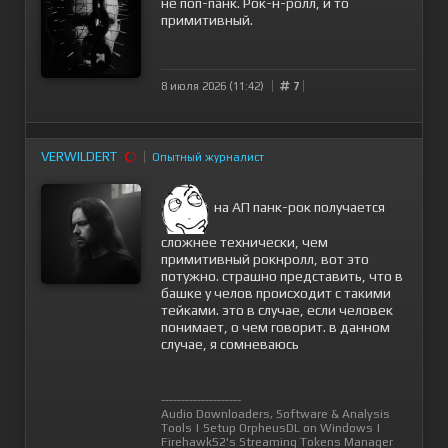
не поп-панк. Рок-н-ролл, и то
примитивный.
8 июля 2026 (11:42)
7
VERWILDERT
Опытный журналист
на АП панк-рок получается
сложнее технически, чем
примитивный рокнролл, вот это
потужно. страшно представить, что в
башке у челов происходит с такими
тейками. это в случае, если человек
понимает, о чем говорит. в данном
случае, я сомневаюсь
--------------------
Audio Downloaders, Software & Analysis
Tools
|
Setup OrpheusDL on Windows
|
Firehawk52's Streaming Tokens Manager