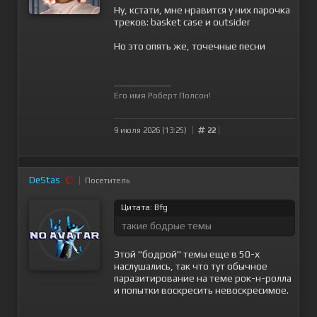
Ну, кстати, мне нравится у них парочка
треков: basket case и оutsider
Но это опять же, точечные песни
--------------------
Его имя Роберт Полсон!
9 июля 2026 (13:25)
22
DeStas
Посетитель
Цитата: Bfg
такие бодрые темы
Этой "бодрой" темы еще в 50-х
наслушались, так что тут обычное
паразитирование на теме рок-н-ролла
и попытки воскресить невоскресимое.