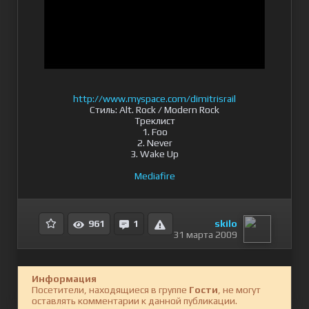
http://www.myspace.com/dimitrisrail
Стиль: Alt. Rock / Modern Rock
Треклист
1. Foo
2. Never
3. Wake Up
Mediafire
skilo
961
1
31 марта 2009
Информация
Посетители, находящиеся в группе
Гости
, не могут
оставлять комментарии к данной публикации.