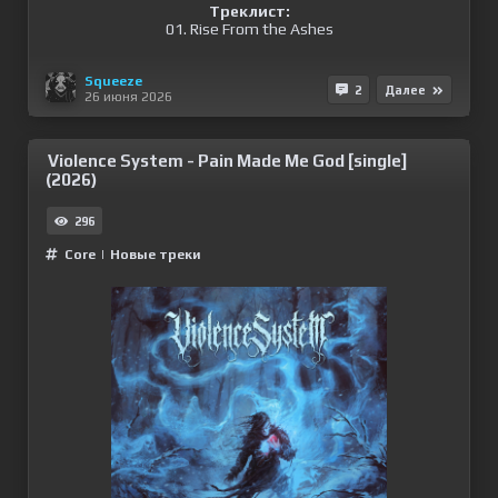
Треклист:
01. Rise From the Ashes
Squeeze
2
Далее
26 июня 2026
Violence System - Pain Made Me God [single]
(2026)
296
Сore
|
Новые треки