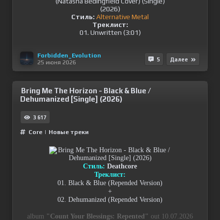
Стиль:
Alternative Metal
Треклист:
01. Unwritten (3:01)
Forbidden_Evolution
5
Далее
25 июня 2026
Bring Me The Horizon - Black & Blue /
Dehumanized [Single] (2026)
3 617
Сore
|
Новые треки
Стиль:
Deathcore
Треклист:
01. Black & Blue (Repended Version)
+
02. Dehumanized (Repended Version)
album
"Count Your Blessings: Repented"
out 10.07.2026