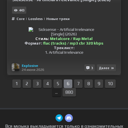
443
Сore
|
Lossless
|
Новые треки
Стиль:
Metalcore / Rap Metal
Формат:
flac (tracks) / mp3 cbr 320 kbps
Треклист:
1. Artificial Irrelevance
Explosive
3
Далее
24 июня 2026
1
2
3
4
5
6
7
8
9
10
...
880
Вся музыка выкладывается только в ознакомительных