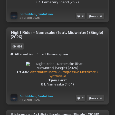
01. Cemetery Friend (2:57)
Forbidden_Evolution
4
Далее
24 июня 2026
Night Rider - Namesake (feat. Midwinter) (Single)
(2026)
684
Alternative
|
Сore
|
Новые треки
Стиль:
Alternative Metal / Progressive Metalcore /
Synthwave
Треклист:
01. Namesake (4:01)
Forbidden_Evolution
7
Далее
24 июня 2026
Sicksense - Artificial Irrelevance [Single] (2026)