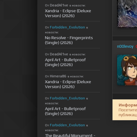
DeadAl1ve
От
в новости:
Xandria - Eclipse (Deluxe
Version) (2026)
Forbidden_Evolution
От
в
новости:
No Resolve - Fingerprints
(Single) (2026)
n00levoy
DeadAl1ve
От
в новости:
April Art - Bulletproof
(Single) (2026)
Himera86
От
в новости:
Xandria - Eclipse (Deluxe
Version) (2026)
Forbidden_Evolution
От
в
новости:
Информ
April Art - Bulletproof
Посетите
(Single) (2026)
публикац
Forbidden_Evolution
От
в
новости:
The Beautiful Monument -