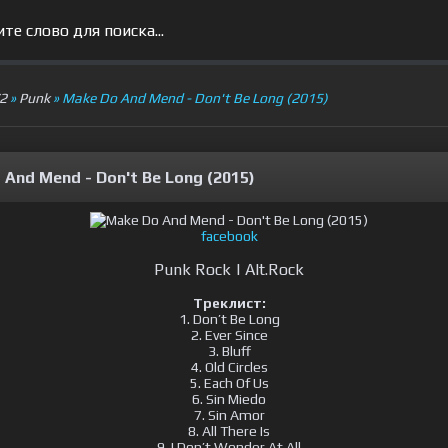
V2
»
Punk
» Make Do And Mend - Don't Be Long (2015)
 And Mend - Don't Be Long (2015)
facebook
Punk Rock | Alt.Rock
Треклист:
1. Don’t Be Long
2. Ever Since
3. Bluff
4. Old Circles
5. Each Of Us
6. Sin Miedo
7. Sin Amor
8. All There Is
9. I Don’t Wonder At All