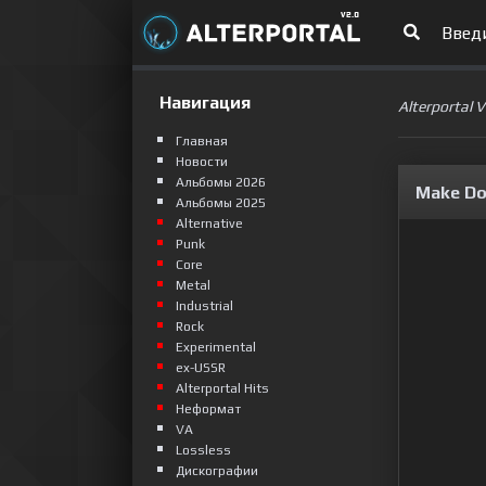
Навигация
Alterportal 
Главная
Новости
Альбомы 2026
Make Do
Альбомы 2025
Alternative
Punk
Сore
Metal
Industrial
Rock
Experimental
ex-USSR
Alterportal Hits
Неформат
VA
Lossless
Дискографии