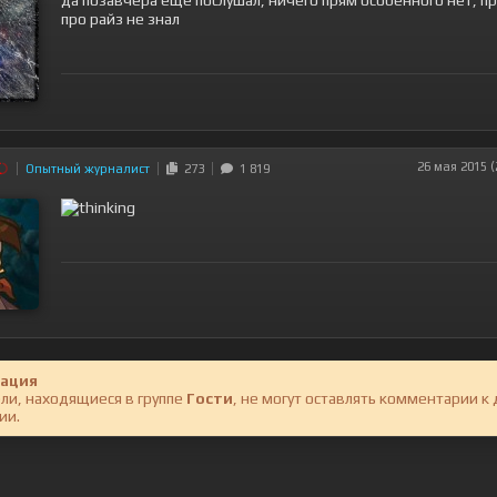
да позавчера еще послушал, ничего прям особенного нет, п
про райз не знал
26 мая 2015 (
Опытный журналист
273
1 819
ация
ли, находящиеся в группе
Гости
, не могут оставлять комментарии к
ии.