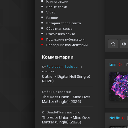
Клипографии
Новые треки
Video
Разное
История топов сайта
Обратная связь
Статистика сайта
Последние публикации
Последние комментарии
Комментарии
Lmn
Forbidden_Evolution
От
в
новости:
Outlier - Digital Hell (Single)
(2026)
Влад
От
в новости:
The Veer Union - Mind Over
Matter (Single) (2026)
DeadAl1ve
От
в новости:
The Veer Union - Mind Over
Netflx
Matter (Single) (2026)