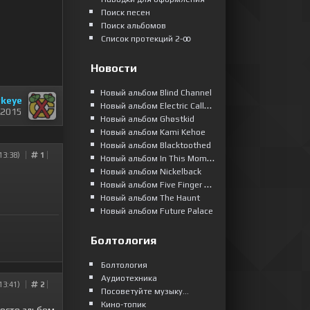
Поиск песен
Поиск альбомов
Список протекций 2-ꝏ
Новости
Новый альбом Blind Channel
keye
Новый альбом Electric Callboy
 2015
Новый альбом Ghøstkid
Новый альбом Kami Kehoe
Новый альбом Blacktoothed
13:38)
1
Новый альбом In This Moment
Новый альбом Nickelback
Новый альбом Five Finger Death Punch
Новый альбом The Haunt
Новый альбом Future Palace
Болтология
Болтология
Аудиотехника
13:41)
2
Посоветуйте музыку...
Кино-топик