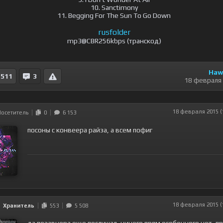
10. Sanctimony
11. Begging For The Sun To Go Down
rusfolder
mp3@CBR256kbps (транскод)
Haw
511
3
18 февраля
18 февраля 2015 (
Посетитель
0
6 153
посоны с конвеера райза, а всем пофиг
18 февраля 2015 (
Хранитель
553
5 508