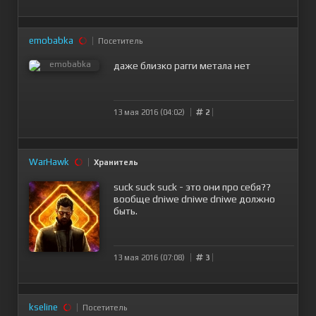
emobabka
Посетитель
даже близко рагги метала нет
13 мая 2016 (04:02)
2
WarHawk
Хранитель
suck suck suck - это они про себя??
вообще dniwe dniwe dniwe должно
быть.
13 мая 2016 (07:08)
3
kseline
Посетитель