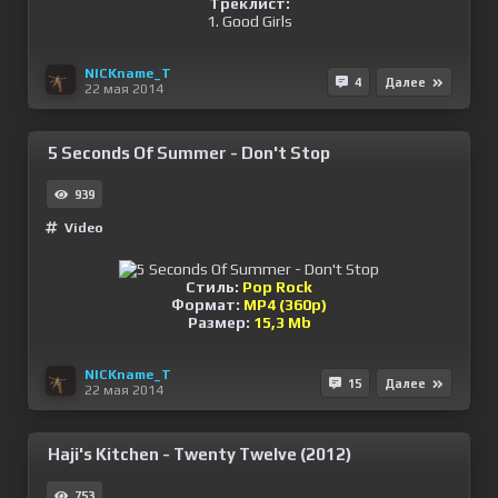
Треклист:
1. Good Girls
NICKname_T
4
Далее
22 мая 2014
5 Seconds Of Summer - Don't Stop
939
Video
Стиль:
Pop Rock
Формат:
MP4 (360p)
Размер:
15,3 Мb
NICKname_T
15
Далее
22 мая 2014
Haji's Kitchen - Twenty Twelve (2012)
753