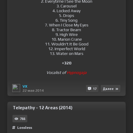
2. Everytime I See the Moon
3. Carousel
4. Locked Away
5. Drops
6. Tiny Song
7. When I Close My Eyes
8. Tractor Beam
9. High Wire
10. Marion Crane
11. Wouldn't It Be Good
12. Imperfect World
13. Water on Mars
+320
Vocalist of
Hypnogaja
VX
17
Далее
22 мая 2014
Telepathy - 12 Areas (2014)
766
Lossless