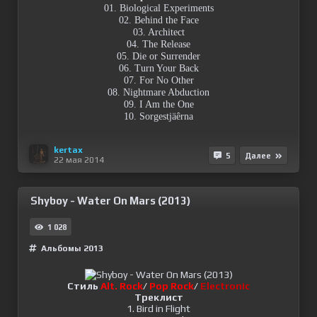
01. Biological Experiments
02. Behind the Face
03. Architect
04. The Release
05. Die or Surrender
06. Turn Your Back
07. For No Other
08. Nightmare Abduction
09. I Am the One
10. Sorgestjäêrna
kertax
5
Далее
22 мая 2014
Shyboy - Water On Mars (2013)
1 028
Альбомы 2013
Стиль
Alt. Rock
/
Pop Rock
/
Electronic
Треклист
1. Bird in Flight