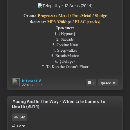
Стиль:
Progressive Metal / Post-Metal / Sludge
Формат:
MP3 320kbps / FLAC (tracks)
Треклист:
1. {Hypnos}
2. Saccade
3. Cystine Knot
4. Sleepwalker
5. Breath/Motion
6. {Deluge}
7. To Kiss the Ocean's Floor
InteraktiV
0
Далее
22 мая 2014
Young And In The Way - When Life Comes To
Death (2014)
642
Сore