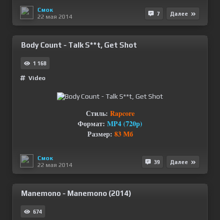
Смок
7
Далее
22 мая 2014
Body Count - Talk S**t, Get Shot
1 168
Video
Стиль:
Rapcore
Формат:
MP4 (720p)
Размер:
83 Мб
Смок
39
Далее
22 мая 2014
Manemono - Manemono (2014)
674