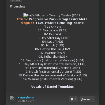
Lossless
Стиль:
Progressive Rock / Progressive Metal
Формат:
FLAC (tracks+.cue+log+scans)
Треклист:
01. Nocturnus (3:58)
02. Io (0:46)
03. Day After Day (3:58)
04. Lost (4:42)
05. Notch (4:29)
06. Define the Lie (4:02)
07. Warrior (4:57)
08. Sidhartha (8:25)
09. Nocturnus (Instrumental Version) (4:04)
10. Day After Day (Instrumental Version) (3:48)
11. Lost (Instrumental Version) (4:45)
12. Notch (Instrumental Version) (4:33)
13. Define the Lie (Instrumental Version) (4:10)
14. Warrior (Instrumental Version) (4:06)
Vocals of Daniel Tompkins
terpsyhora
4
Далее
22 мая 2014