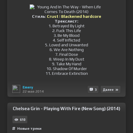
Стиль
:
Crust | Blackened hardcore
Трекcлист:
1. Betrayed By Light
2. Fuck This Life
3. Be My Blood
4. Self Inflicted
5. Loved and Unwanted
6. We Are Nothing
7. Final Dose
8. Weep In My Dust
9. Take My Hand
10. Shadow Of Murder
11. Embrace Extinction
Emery
3
Далее
22 мая 2014
Chelsea Grin - Playing With Fire (New Song) (2014)
610
Новые треки