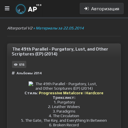
Авторизация
Alterportal V2
» Материалы за 22.05.2014
The 49th Parallel - Purgatory, Lust, and Other
Scriptures (EP) (2014)
616
Альбомы 2014
Стиль
:
Progressive Metalcore | Hardcore
Трекcлист:
1. Purgatory
2. Leather Wolves
3. Paradigms
4. The Circulation
5. The Gate, The Key, and Everything In Between
6. Broken Record