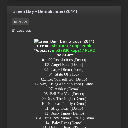
Green Day - Demolicious (2014)
1 721
Lossless
Стиль:
Alt. Rock / Pop-Punk
Формат:
mp3 (320 kbps) / FLAC
Треклист
:
01. 99 Revolutions (Demo)
02. Angel Blue (Demo)
03. Carpe Diem (Demo)
04. State Of Shock
05. Let Yourself Go (Demo)
06. Sex, Drugs And Violence (Demo)
07. Ashley (Demo)
08. Fell For You (Demo)
09. Stay The Night (Demo)
10. Nuclear Family (Demo)
11. Stray Heart (Demo)
12. Rusty James (Demo)
13. A Little Boy Named Train (Demo)
14. Baby Eyes (Demo)
15. Makeout Party (Demo)