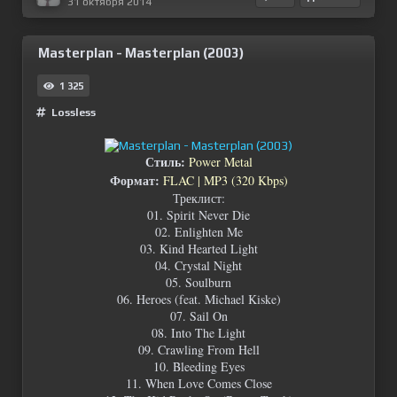
31 октября 2014
Masterplan - Masterplan (2003)
1 325
Lossless
Стиль:
Power Metal
Формат:
FLAC | MP3 (320 Kbps)
Треклист:
01. Spirit Never Die
02. Enlighten Me
03. Kind Hearted Light
04. Crystal Night
05. Soulburn
06. Heroes (feat. Michael Kiske)
07. Sail On
08. Into The Light
09. Crawling From Hell
10. Bleeding Eyes
11. When Love Comes Close