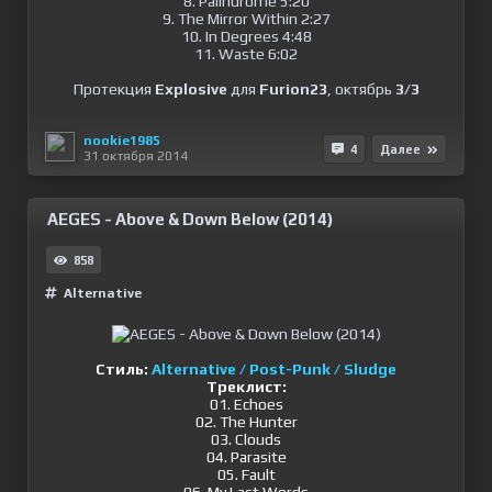
8. Palindrome 5:20
9. The Mirror Within 2:27
10. In Degrees 4:48
11. Waste 6:02
Протекция
Explosive
для
Furion23
, октябрь
3/3
nookie1985
4
Далее
31 октября 2014
AEGES - Above & Down Below (2014)
858
Alternative
Стиль:
Alternative / Post-Punk / Sludge
Треклист:
01. Echoes
02. The Hunter
03. Clouds
04. Parasite
05. Fault