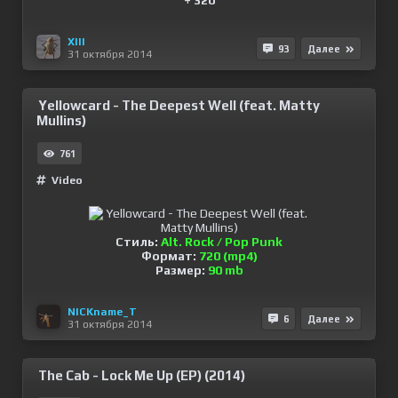
+ 320
XIII
93
Далее
31 октября 2014
Yellowcard - The Deepest Well (feat. Matty
Mullins)
761
Video
Стиль:
Alt. Rock / Pop Punk
Формат:
720 (mp4)
Размер:
90 mb
NICKname_T
6
Далее
31 октября 2014
The Cab - Lock Me Up (EP) (2014)