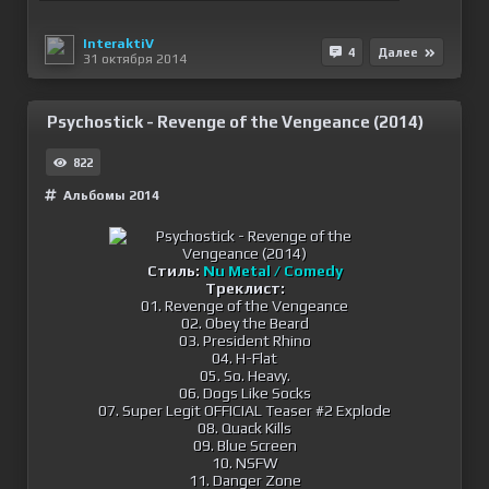
InteraktiV
4
Далее
31 октября 2014
Psychostick - Revenge of the Vengeance (2014)
822
Альбомы 2014
Стиль:
Nu Metal / Comedy
Треклист:
01. Revenge of the Vengeance
02. Obey the Beard
03. President Rhino
04. H-Flat
05. So. Heavy.
06. Dogs Like Socks
07. Super Legit OFFICIAL Teaser #2 Explode
08. Quack Kills
09. Blue Screen
10. NSFW
11. Danger Zone