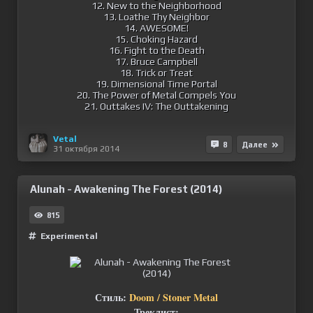
12. New to the Neighborhood
13. Loathe Thy Neighbor
14. AWESOME!
15. Choking Hazard
16. Fight to the Death
17. Bruce Campbell
18. Trick or Treat
19. Dimensional Time Portal
20. The Power of Metal Compels You
21. Outtakes IV: The Outtakening
Vetal
8
Далее
31 октября 2014
Alunah - Awakening The Forest (2014)
815
Experimental
Стиль:
Doom / Stoner Metal
Треклист: