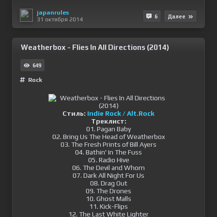
japanrules
6
Далее
31 октября 2014
Weatherbox - Flies In All Directions (2014)
649
Rock
Стиль:
Indie Rock / Alt.Rock
Треклист:
01. Pagan Baby
02. Bring Us The Head of Weatherbox
03. The Fresh Prints of Bill Ayers
04. Bathin' In The Fuss
05. Radio Hive
06. The Devil and Whom
07. Dark All Night For Us
08. Drag Out
09. The Drones
10. Ghost Malls
11. Kick-Flips
12. The Last White Lighter