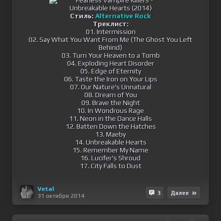
Стиль:
Alternative Rock
Треклист:
01. Intermission
02. Say What You Want From Me (The Ghost You Left
Behind)
03. Turn Your Heaven to a Tomb
04. Exploding Heart Disorder
05. Edge of Eternity
06. Taste the Iron on Your Lips
07. Our Nature's Unnatural
08. Dream of You
09. Brave the Night
10. In Wondrous Rage
11. Neon in the Dance Halls
12. Batten Down the Hatches
13. Maeby
14. Unbreakable Hearts
15. Remember My Name
16. Lucifer's Shroud
17. City Falls to Dust
Vetal
3
Далее
31 октября 2014