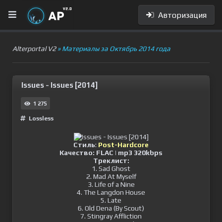
Авторизация
Alterportal V2
» Материалы за Октябрь 2014 года
Issues - Issues [2014]
1 275
Lossless
Стиль
:
Post-Hardcore
Качество:
FLAC | mp3 320kbps
Треклист:
1. Sad Ghost
2. Mad At Myself
3. Life of a Nine
4. The Langdon House
5. Late
6. Old Dena (By Scout)
7. Stingray Affliction