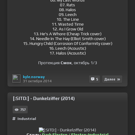
06. My Last Words
07. Rats
08. Halos
09. Leech
10. The Line
11. Wasted Time
12. As I Grow Old
13. He's A Whore (Cheap Trick cover)
14. Needle In The Hay (Elliot Smith cover)
15. Hungry Child (Corrosion Of Conformity cover)
16. Leech (Acoustic)
17. Halos (Acoustic)
Протекция
Смок
, октябрь 1/3
kyle.norway
5
Далее
31 октября 2014
[:SITD:] - Dunkelziffer (2014)
757
Industrial
Стиль:
Dark Electro / Electro-Industrial