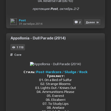
04. Reverse Fall (06:10)
протекция
Post
, октябрь 2/2
Post
2
Далее
31 октября 2014
Appollonia - Dull Parade (2014)
1 110
Сore
Стиль:
Post-Hardcore / Sludge / Rock
Треклист:
01. On a Bed of Sulfur
02. Strange Blooms
03. Lights Out / Knives Out
04. Ammunitions Please
05. Everest
06. Elizaberri
07. To Study Lips
08. Anelace