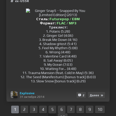
ex-USSR
Стиль:
Futurepop / EBM
Формат:
FLAC / MP3
Треклист:
1. Polaris (5:28)
2. Ginger Girl (4:06)
3. Break Me Down (4:16)
4. Shadow gHost (5:41)
5. Feel My Rhythm (5:08)
6. Wrong (4:48)
7. Valentine Card (4:48)
8. Sail Away! (6:05)
9. My Ocean (7:03)
10. Waiting For... (4:48)
11. Trauma Mansion (feat. Cold In May) (5:36)
12. The Seed (Manifestum) [bonus track] (6:03)
13. Slow Snow [bonus track] (6:29)
Explosive
2
Далее
31 октября 2014
1
2
3
4
5
6
7
8
9
10