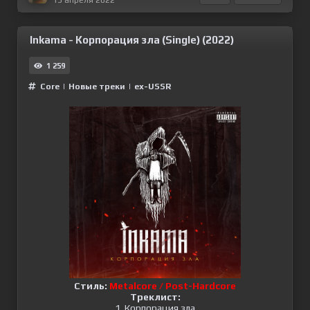
Inkama - Корпорация зла (Single) (2022)
1 259
Сore
|
Новые треки
|
ex-USSR
Стиль:
Metalcore / Post-Hardcore
Треклист:
1. Корпорация зла