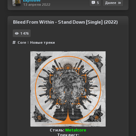
Explosive
5
Далее
13 апреля 2022
Bleed From Within - Stand Down [Single] (2022)
1 476
Сore
|
Новые треки
Стиль:
Metalcore
Треклист: