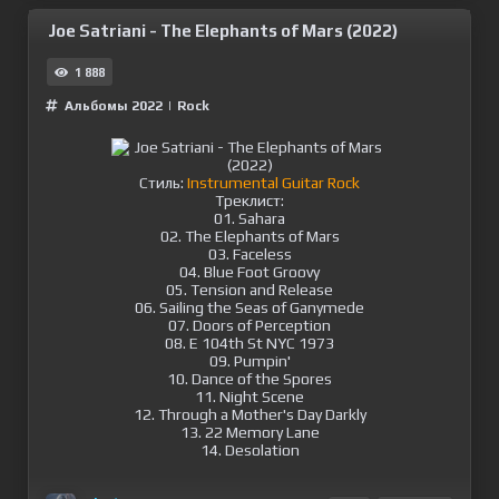
Joe Satriani - The Elephants of Mars (2022)
1 888
Альбомы 2022
|
Rock
Стиль:
Instrumental Guitar Rock
Треклист:
01. Sahara
02. The Elephants of Mars
03. Faceless
04. Blue Foot Groovy
05. Tension and Release
06. Sailing the Seas of Ganymede
07. Doors of Perception
08. E 104th St NYC 1973
09. Pumpin'
10. Dance of the Spores
11. Night Scene
12. Through a Mother's Day Darkly
13. 22 Memory Lane
14. Desolation