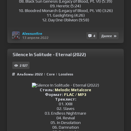
08. Black Sun Genesis (Legacy of Blood, Pt. VI) (5:39)
09. Heretic (5:24)
10. Bloodred Monarch (Legacy of Blood, Pt. VII) (3:26)
11. Gaslighting (4:26)
12. Day One Oblivion (9:58)
Alexsunfire
4
Далее
13 апреля 2022
Silence In Solitude - Eternal (2022)
2 027
Альбомы 2022
|
Сore
|
Lossless
Стиль:
Melodic Metalcore
Формат:
FLAC / MP3
Треклист:
01. XXIII
02. Slaves
03. Endless Nightmare
04. Revival
05. In Desolation
06. Damnation