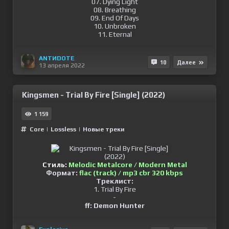
07. Dying Light
08. Breathing
09. End Of Days
10. Unbroken
11. Eternal
ANTИDOTE
10
Далее
13 апреля 2022
Kingsmen - Trial By Fire [Single] (2022)
1 159
Сore
|
Lossless
|
Новые треки
Стиль:
Melodic Metalcore / Modern Metal
Формат:
flac (track) / mp3 cbr 320 kbps
Треклист:
1. Trial By Fire
-
ff: Demon Hunter