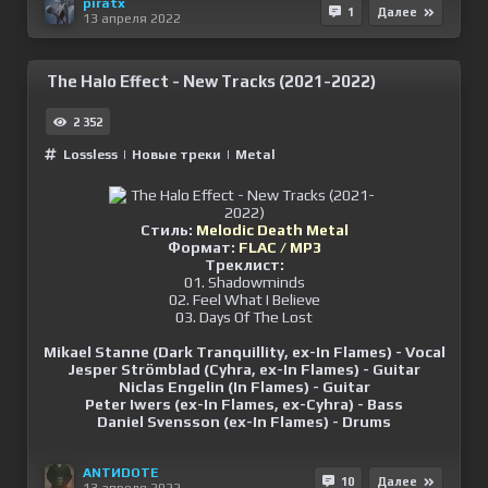
piratx
1
Далее
13 апреля 2022
The Halo Effect - New Tracks (2021-2022)
2 352
Lossless
|
Новые треки
|
Metal
Стиль:
Melodic Death Metal
Формат:
FLAC / MP3
Треклист:
01. Shadowminds
02. Feel What I Believe
03. Days Of The Lost
Mikael Stanne (Dark Tranquillity, ex-In Flames) - Vocal
Jesper Strömblad (Cyhra, ex-In Flames) - Guitar
Niclas Engelin (In Flames) - Guitar
Peter Iwers (ex-In Flames, ex-Cyhra) - Bass
Daniel Svensson (ex-In Flames) - Drums
ANTИDOTE
10
Далее
13 апреля 2022